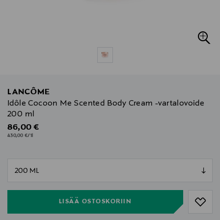
LANCÔME
Idôle Cocoon Me Scented Body Cream -vartalovoide
200 ml
Original Price
86,00 €
430,00 €/1l
null
null
LISÄÄ OSTOSKORIIN