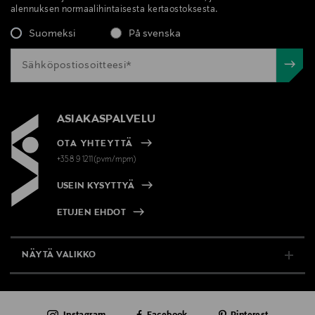
alennuksen normaalihintaisesta kertaostoksesta.
Avainsanat
Suomeksi
På svenska
Lancôme, Idôle Cocoon Me, vartalovoide,
kosteusvoide, voide, ihonhoito
ASIAKASPALVELU
OTA YHTEYTTÄ
+358 9 1211(pvm/mpm)
USEIN KYSYTTYÄ
ETUJEN EHDOT
NÄYTÄ VALIKKO
TUKI & INFO