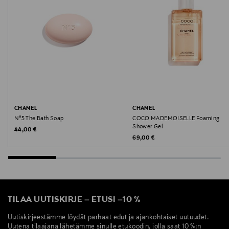
TOCOPHEROL, PHENOXYETHANOL,
CHLORPHENESIN, LINALOOL, GERANIOL, ALPHA-
ISOMETHYL IONONE, COUMARIN, FARNESOL,
LIMONENE, CITRONELLOL, BENZYL ALCOHOL, BENZYL
BENZOATE, BENZYL SALICYLATE (F.I.L. N70056257/1).
Valmistajan tuotenumero
LF4650
CHANEL
CHANEL
Valmistaja
N°5 The Bath Soap
COCO MADEMOISELLE Foaming
Shower Gel
Original Price
44,00 €
Loreal Finland Oy
Original Price
69,00 €
Valmistajan osoite
Keilaranta 13 A, 02150, Espoo, Finland
TILAA UUTISKIRJE
–
ETUSI
–
10 %
Digitaalinen osoite
Uutiskirjeestämme löydät parhaat edut ja ajankohtaiset uutuudet.
neuvonta@loreal.com
Uutena tilaajana lähetämme sinulle etukoodin, jolla saat 10 %:n