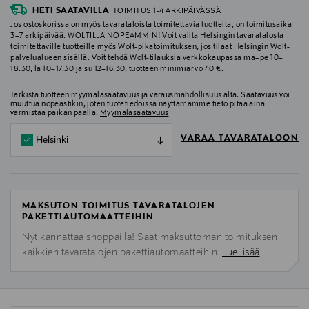
HETI SAATAVILLA
TOIMITUS 1-4 ARKIPÄIVÄSSÄ
Jos ostoskorissa on myös tavarataloista toimitettavia tuotteita, on toimitusaika
3–7 arkipäivää. WOLTILLA NOPEAMMIN! Voit valita Helsingin tavaratalosta
toimitettaville tuotteille myös Wolt-pikatoimituksen, jos tilaat Helsingin Wolt-
palvelualueen sisällä. Voit tehdä Wolt-tilauksia verkkokaupassa ma–pe 10–
18.30, la 10–17.30 ja su 12–16.30, tuotteen minimiarvo 40 €.
Tarkista tuotteen myymäläsaatavuus ja varausmahdollisuus alta. Saatavuus voi
muuttua nopeastikin, joten tuotetiedoissa näyttämämme tieto pitää aina
varmistaa paikan päällä.
Myymäläsaatavuus
VARAA TAVARATALOON
Helsinki
MAKSUTON TOIMITUS TAVARATALOJEN
PAKETTIAUTOMAATTEIHIN
Nyt kannattaa shoppailla! Saat maksuttoman toimituksen
kaikkien tavaratalojen pakettiautomaatteihin.
Lue lisää