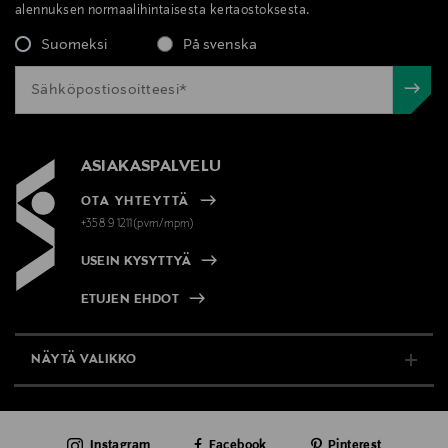
alennuksen normaalihintaisesta kertaostoksesta.
Suomeksi
På svenska
ASIAKASPALVELU
OTA YHTEYTTÄ
+358 9 1211(pvm/mpm)
USEIN KYSYTTYÄ
ETUJEN EHDOT
NÄYTÄ VALIKKO
TUKI & INFO
Instagram
Facebook
Pinterest