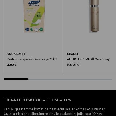
Digitaalinen osoite
neuvonta@loreal.com
Avainsanat
Lancôme, L'Absolu Rouge, huulipuna, kestävä
huulipuna, lancome huulipuna, huulipuna joka pysyy
VUOKKOSET
CHANEL
Bio Normal -pikkuhousunsuoja 26 kpl
ALLURE HOMME All Over Spray
Original Price
Original Price
4,90 €
105,00 €
TILAA UUTISKIRJE
–
ETUSI
–
10 %
Uutiskirjeestämme löydät parhaat edut ja ajankohtaiset uutuudet.
Uutena tilaajana lähetämme sinulle etukoodin, jolla saat 10 %:n