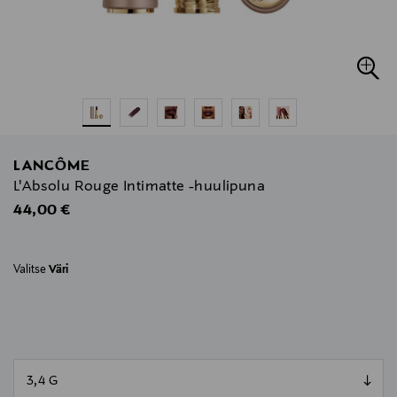
LANCÔME
L'Absolu Rouge Intimatte -huulipuna
Original Price
44,00 €
Valitse
Väri
null