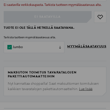
null
Ei saatavilla verkkokaupasta. Tarkista tuotteen myymäläsaatavuus alta.
EI SAATAVILLA
TUOTE EI OLE TÄLLÄ HETKELLÄ SAATAVANA.
Tarkista tuotteen myymäläsaatavuus alta.
MYYMÄLÄSAATAVUUS
Jumbo
MAKSUTON TOIMITUS TAVARATALOJEN
PAKETTIAUTOMAATTEIHIN
Nyt kannattaa shoppailla! Saat maksuttoman toimituksen
kaikkien tavaratalojen pakettiautomaatteihin.
Lue lisää