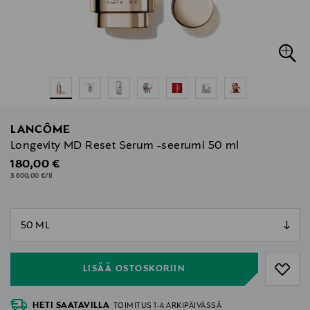
LANCÔME
Longevity MD Reset Serum -seerumi 50 ml
Original Price
180,00 €
3 600,00 €/1l
null
null
LISÄÄ OSTOSKORIIN
HETI SAATAVILLA
TOIMITUS 1-4 ARKIPÄIVÄSSÄ