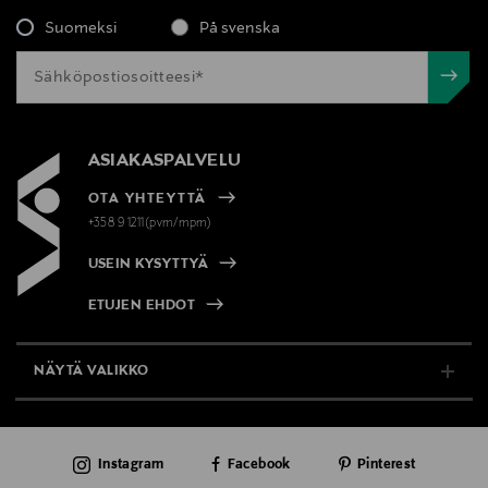
Suomeksi
På svenska
ASIAKASPALVELU
OTA YHTEYTTÄ
+358 9 1211(pvm/mpm)
USEIN KYSYTTYÄ
ETUJEN EHDOT
NÄYTÄ VALIKKO
TUKI & INFO
Instagram
Facebook
Pinterest
AJANKOHTAISTA