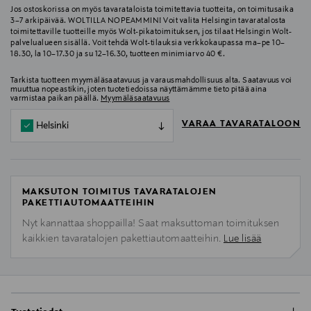
Jos ostoskorissa on myös tavarataloista toimitettavia tuotteita, on toimitusaika
3–7 arkipäivää. WOLTILLA NOPEAMMIN! Voit valita Helsingin tavaratalosta
toimitettaville tuotteille myös Wolt-pikatoimituksen, jos tilaat Helsingin Wolt-
palvelualueen sisällä. Voit tehdä Wolt-tilauksia verkkokaupassa ma–pe 10–
18.30, la 10–17.30 ja su 12–16.30, tuotteen minimiarvo 40 €.
Tarkista tuotteen myymäläsaatavuus ja varausmahdollisuus alta. Saatavuus voi
muuttua nopeastikin, joten tuotetiedoissa näyttämämme tieto pitää aina
varmistaa paikan päällä.
Myymäläsaatavuus
VARAA TAVARATALOON
Helsinki
MAKSUTON TOIMITUS TAVARATALOJEN
PAKETTIAUTOMAATTEIHIN
Nyt kannattaa shoppailla! Saat maksuttoman toimituksen
kaikkien tavaratalojen pakettiautomaatteihin.
Lue lisää