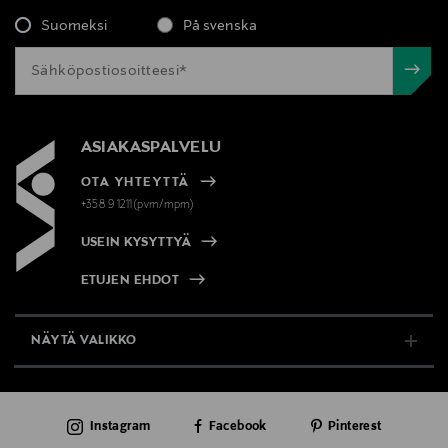
Suomeksi
På svenska
Valmistajan tuotenumero
LG0780
Valmistaja
ASIAKASPALVELU
Loreal Finland Oy
OTA YHTEYTTÄ
Valmistajan osoite
+358 9 1211(pvm/mpm)
Keilaranta 13 A, 02150, Espoo, Finland
USEIN KYSYTTYÄ
Digitaalinen osoite
ETUJEN EHDOT
neuvonta@loreal.com
NÄYTÄ VALIKKO
Avainsanat
TUKI & INFO
Lancôme, ihonhoito, päivävoide, kasvovoide,
kosteusvoide, erittäin kuivan ihon hoito,päivittäinen
Instagram
Facebook
Pinterest
AJANKOHTAISTA
kosteuttava voide