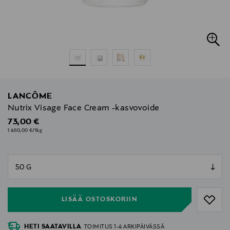
LANCÔME
Nutrix Visage Face Cream -kasvovoide
Original Price
73,00 €
1 460,00 €/1kg
null
null
LISÄÄ OSTOSKORIIN
HETI SAATAVILLA
TOIMITUS 1-4 ARKIPÄIVÄSSÄ