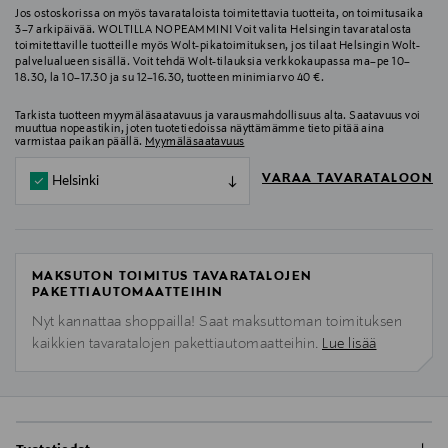
Jos ostoskorissa on myös tavarataloista toimitettavia tuotteita, on toimitusaika
3–7 arkipäivää. WOLTILLA NOPEAMMIN! Voit valita Helsingin tavaratalosta
toimitettaville tuotteille myös Wolt-pikatoimituksen, jos tilaat Helsingin Wolt-
palvelualueen sisällä. Voit tehdä Wolt-tilauksia verkkokaupassa ma–pe 10–
18.30, la 10–17.30 ja su 12–16.30, tuotteen minimiarvo 40 €.
Tarkista tuotteen myymäläsaatavuus ja varausmahdollisuus alta. Saatavuus voi
muuttua nopeastikin, joten tuotetiedoissa näyttämämme tieto pitää aina
varmistaa paikan päällä.
Myymäläsaatavuus
VARAA TAVARATALOON
Helsinki
MAKSUTON TOIMITUS TAVARATALOJEN
PAKETTIAUTOMAATTEIHIN
Nyt kannattaa shoppailla! Saat maksuttoman toimituksen
kaikkien tavaratalojen pakettiautomaatteihin.
Lue lisää