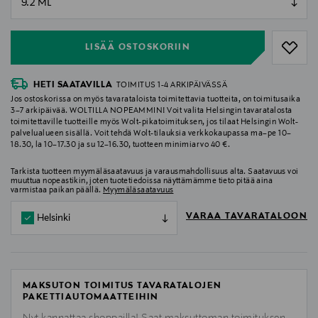
null
LISÄÄ OSTOSKORIIN
HETI SAATAVILLA
TOIMITUS 1-4 ARKIPÄIVÄSSÄ
Jos ostoskorissa on myös tavarataloista toimitettavia tuotteita, on toimitusaika
3–7 arkipäivää. WOLTILLA NOPEAMMIN! Voit valita Helsingin tavaratalosta
toimitettaville tuotteille myös Wolt-pikatoimituksen, jos tilaat Helsingin Wolt-
palvelualueen sisällä. Voit tehdä Wolt-tilauksia verkkokaupassa ma–pe 10–
18.30, la 10–17.30 ja su 12–16.30, tuotteen minimiarvo 40 €.
Tarkista tuotteen myymäläsaatavuus ja varausmahdollisuus alta. Saatavuus voi
muuttua nopeastikin, joten tuotetiedoissa näyttämämme tieto pitää aina
varmistaa paikan päällä.
Myymäläsaatavuus
VARAA TAVARATALOON
Helsinki
MAKSUTON TOIMITUS TAVARATALOJEN
PAKETTIAUTOMAATTEIHIN