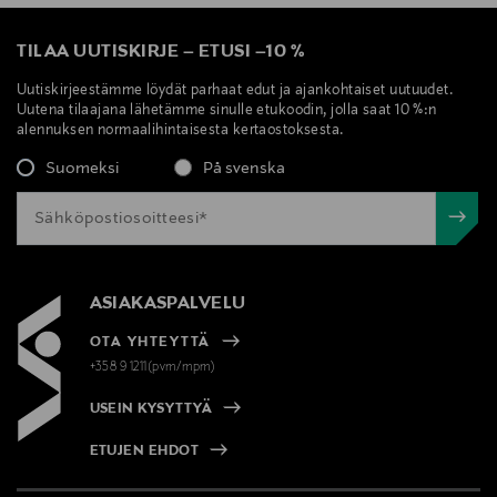
TILAA UUTISKIRJE
–
ETUSI
–
10 %
Digitaalinen osoite
neuvonta@loreal.com
Uutiskirjeestämme löydät parhaat edut ja ajankohtaiset uutuudet.
Uutena tilaajana lähetämme sinulle etukoodin, jolla saat 10 %:n
alennuksen normaalihintaisesta kertaostoksesta.
Avainsanat
Suomeksi
På svenska
glass skin -korostustuote, korostuspuikko, kasvojen
korostuspuikko, kuulas korostustuote, Lancome
ASIAKASPALVELU
OTA YHTEYTTÄ
+358 9 1211(pvm/mpm)
USEIN KYSYTTYÄ
ETUJEN EHDOT