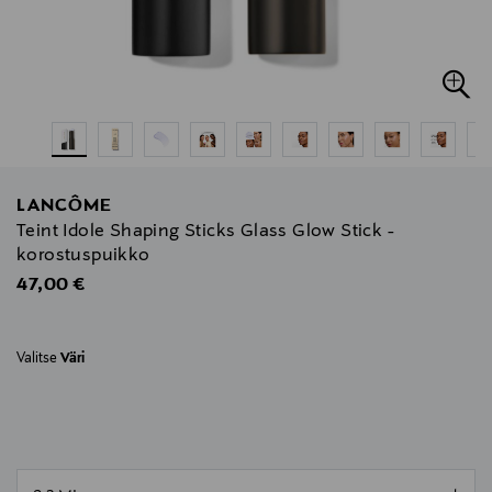
LANCÔME
Teint Idole Shaping Sticks Glass Glow Stick -
korostuspuikko
Original Price
47,00 €
Valitse
Väri
null