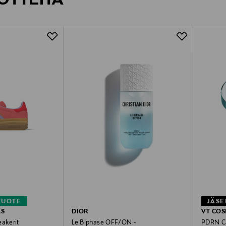
TUOTE
JÄSE
LS
DIOR
VT COS
eakerit
Le Biphase OFF/ON -
PDRN Ca