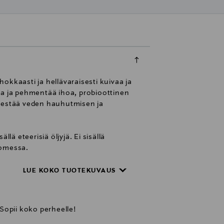
okkaasti ja hellävaraisesti kuivaa ja
aa ja pehmentää ihoa, probioottinen
e estää veden hauhutmisen ja
ällä eteerisiä öljyjä. Ei sisällä
uomessa.
LUE KOKO TUOTEKUVAUS
. Sopii koko perheelle!