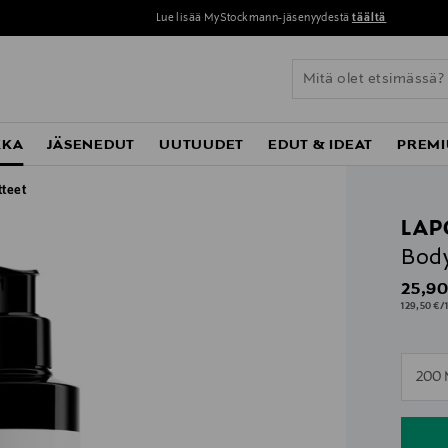
Lue lisää MyStockmann-jäsenyydestä
täältä
KKA
JÄSENEDUT
UUTUUDET
EDUT & IDEAT
PREMI
tteet
LAP
Body
Origin
25,90
129,50 €/1
n
200 
n