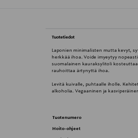
Tuotetiedot
Laponien minimalisten mutta kevyt, syv
herkkää ihoa. Voide imyeytyy nopeasti
suomalainen kauraksylitoli kosteuttaa
rauhoittaa ärtynyttä ihoa.
Levitä kuivalle, puhtaalle iholle. Kehitet
alkoholia. Vegaaninen ja kasviperäine
Tuote kantaa Allergia-tunnusta.
Tuotenumero
Hoito-ohjeet