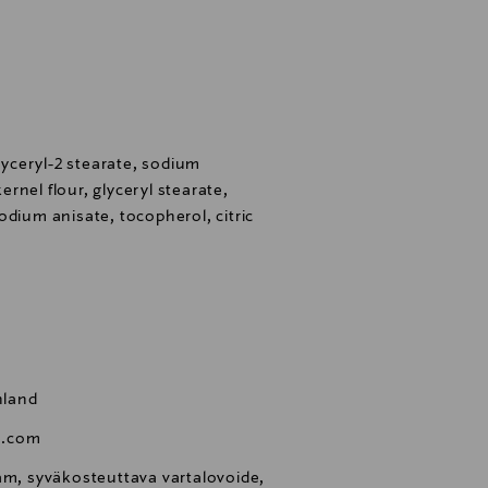
glyceryl-2 stearate, sodium
kernel flour, glyceryl stearate,
odium anisate, tocopherol, citric
nland
e.com
am, syväkosteuttava vartalovoide,