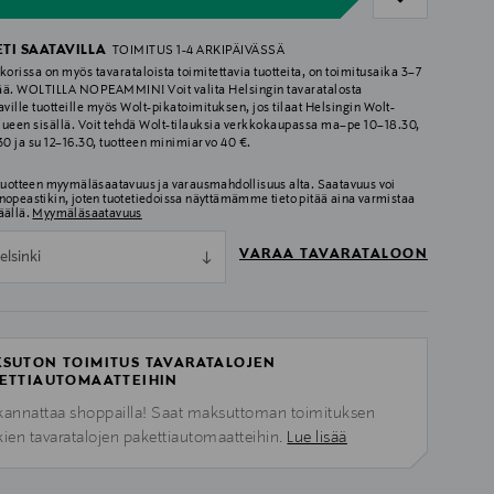
ETI SAATAVILLA
TOIMITUS 1-4 ARKIPÄIVÄSSÄ
korissa on myös tavarataloista toimitettavia tuotteita, on toimitusaika 3–7
ää. WOLTILLA NOPEAMMIN! Voit valita Helsingin tavaratalosta
aville tuotteille myös Wolt-pikatoimituksen, jos tilaat Helsingin Wolt-
lueen sisällä. Voit tehdä Wolt-tilauksia verkkokaupassa ma–pe 10–18.30,
.30 ja su 12–16.30, tuotteen minimiarvo 40 €.
 tuotteen myymäläsaatavuus ja varausmahdollisuus alta. Saatavuus voi
nopeastikin, joten tuotetiedoissa näyttämämme tieto pitää aina varmistaa
äällä.
Myymäläsaatavuus
VARAA TAVARATALOON
elsinki
SUTON TOIMITUS TAVARATALOJEN
ETTIAUTOMAATTEIHIN
kannattaa shoppailla! Saat maksuttoman toimituksen
kien tavaratalojen pakettiautomaatteihin.
Lue lisää