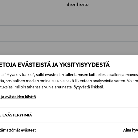
ihonhoito
0,00 €
inen tilaukseesi. Voit palauttaa tilaamasi tuotteen 30 vuorokauden ku
0,00 € – 4,90 €
IETOJA EVÄSTEISTÄ JA YKSITYISYYDESTÄ
lee palauttaa avaamattomissa alkuperäispakkauksissaan ja palautetta
ÖS NÄISTÄ
la “Hyväksy kaikki”, sallit evästeiden tallentamisen laitteellesi sisällön ja maino
7,90 €–50,00 € kuljetusyhtiöstä ja 
tia, sosiaalisen median ominaisuuksia sekä liikenteen analysointia varten. Voit 
uksiasi milloin tahansa sivun alareunasta löytyvästä linkistä.
Alk. 6,90 €, kun toimitus on saatavi
 ja evästeiden käyttö
SE EVÄSTERYHMIÄ
ttämättömät evästeet
Aina hyv