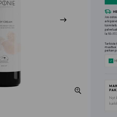
H
Jos ostos
arkipäiv
toimitett
palvelua
la 10–17
Tarkista
muuttua 
paikan p
H
MAK
PAK
Nyt 
kaik