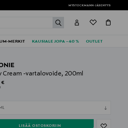
MYSTOCKMANN-JÄSENYYS
label.header.go
UM-MERKIT
KAUSIALE JOPA –40 %
OUTLET
ONIE
 Cream -vartalovoide, 200ml
al Price
 €
l
ull
ML
ull
LISÄÄ OSTOSKORIIN