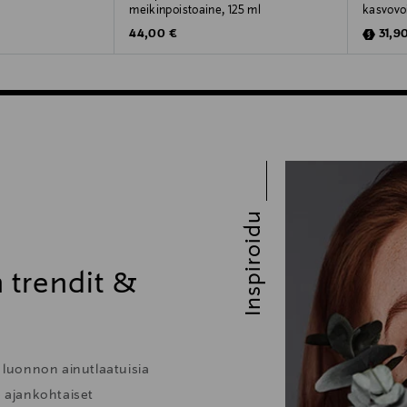
meikinpoistoaine, 125 ml
kasvovo
Original Price
Disco
44,00 €
31,9
Inspiroidu
 trendit &
n luonnon ainutlaatuisia
e ajankohtaiset