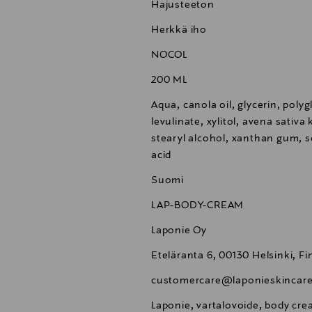
Hajusteeton
Herkkä iho
NOCOL
200 ML
Aqua, canola oil, glycerin, poly
levulinate, xylitol, avena sativa 
stearyl alcohol, xanthan gum, s
acid
Suomi
LAP-BODY-CREAM
Laponie Oy
Eteläranta 6, 00130 Helsinki, Fi
customercare@laponieskincar
Laponie, vartalovoide, body cre