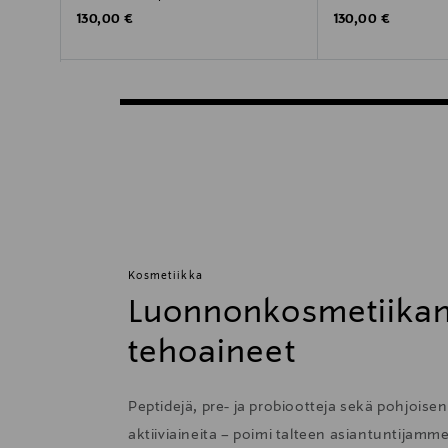
Original Price
Original Price
130,00 €
130,00 €
Kosmetiikka
Luonnonkosmetiikan
tehoaineet
Peptidejä, pre- ja probiootteja sekä pohjoise
aktiiviaineita – poimi talteen asiantuntijamm