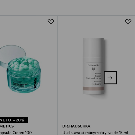
NETU –20%
METICS
DR.HAUSCHKA
psule Cream 100 -
Uudistava silmänympärysvoide 15 ml