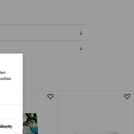
luessa tuotteen vastaanottamisesta.
van tuotteen sinetin tulee olla ehjä.
sten
tuotteen koosta riippuen
muuttaa
lla valittuun osoitteeseen.
äksytty