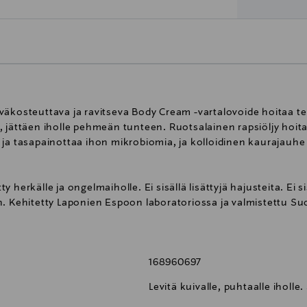
äkosteuttava ja ravitseva Body Cream -vartalovoide hoitaa teh
, jättäen iholle pehmeän tunteen. Ruotsalainen rapsiöljy hoit
 ja tasapainottaa ihon mikrobiomia, ja kolloidinen kaurajauh
ty herkälle ja ongelmaiholle. Ei sisällä lisättyjä hajusteita. Ei sis
n. Kehitetty Laponien Espoon laboratoriossa ja valmistettu S
168960697
Levitä kuivalle, puhtaalle iholle