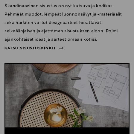
Skandinaavinen sisustus on nyt kutsuva ja kodikas.
Pehmeät muodot, lempeät luonnonsävyt ja -materiaalit
sekä harkiten valitut designaarteet herättävät
selkeälinjaisen ja ajattoman sisustuksen eloon. Poimi
ajankohtaiset ideat ja aarteet omaan kotiisi.
KATSO SISUSTUSVINKIT
NÄYTÄ VÄHEMMÄN
KATSO SISUSTUSVINKIT