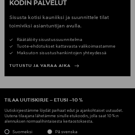
KODIN PALVELUT
Sisusta kotisi kauniiksi ja suunnittele tilat
toimiviksi asiantuntijan avulla.
Räätälöity sisustussuunnitelma
Tuote-ehdotukset kattavasta valikoimastamme
Maksuton sisustushankintojen yhteydessä
TUTUSTU JA VARAA AIKA
TILAA UUTISKIRJE
–
ETUSI
–
10 %
Uutiskirjeestämme löydät parhaat edut ja ajankohtaiset uutuudet.
Uutena tilaajana lähetämme sinulle etukoodin, jolla saat 10 %:n
alennuksen normaalihintaisesta kertaostoksesta.
Suomeksi
På svenska