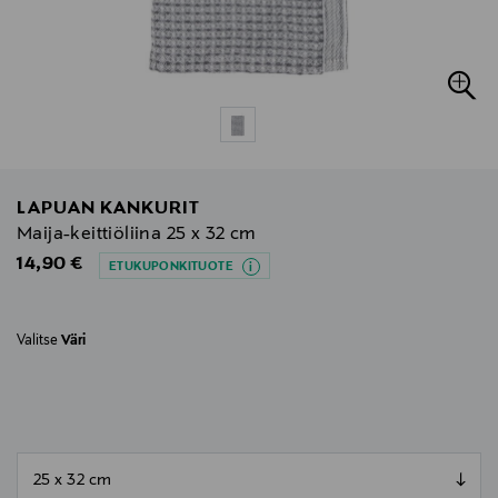
LAPUAN KANKURIT
Maija-keittiöliina 25 x 32 cm
Original Price
14,90 €
ETUKUPONKITUOTE
Valitse
Väri
null
null