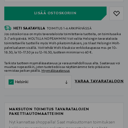
LISÄÄ OSTOSKORIIN
HETI SAATAVILLA
TOIMITUS 1-4 ARKIPÄIVÄSSÄ
Jos ostoskorissa on myös tavarataloista toimitettavia tuotteita, on toimitusaika
3–7 arkipäivää. WOLTILLA NOPEAMMIN! Voit valita Helsingin tavaratalosta
toimitettaville tuotteille myös Wolt-pikatoimituksen, jos tilaat Helsingin Wolt-
palvelualueen sisällä. Voit tehdä Wolt-tilauksia verkkokaupassa ma–pe 10–
18.30, la 10–17.30 ja su 12–16.30, tuotteen minimiarvo 40 €.
Tarkista tuotteen myymäläsaatavuus ja varausmahdollisuus alta. Saatavuus voi
muuttua nopeastikin, joten tuotetiedoissa näyttämämme tieto pitää aina
varmistaa paikan päällä.
Myymäläsaatavuus
VARAA TAVARATALOON
Helsinki
MAKSUTON TOIMITUS TAVARATALOJEN
PAKETTIAUTOMAATTEIHIN
Nyt kannattaa shoppailla! Saat maksuttoman toimituksen