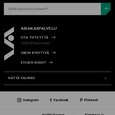
ASIAKASPALVELU
OTA YHTEYTTÄ
+358 9 1211(pvm/mpm)
USEIN KYSYTTYÄ
ETUJEN EHDOT
NÄYTÄ VALIKKO
TUKI & INFO
Instagram
Facebook
Pinterest
AJANKOHTAISTA
PALVELUT