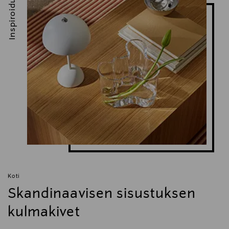
Inspiroidu
Digitaalinen osoite
info@lapuankankurit.fi
Avainsanat
tiskirätti, keittiö, Lapuan Kankurit
Koti
Skandinaavisen sisustuksen
kulmakivet