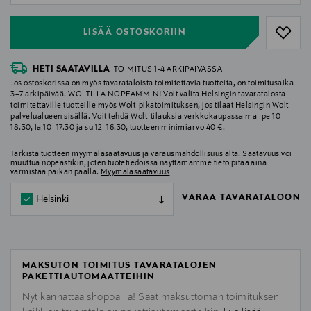
LISÄÄ OSTOSKORIIN
HETI SAATAVILLA
TOIMITUS 1-4 ARKIPÄIVÄSSÄ
Jos ostoskorissa on myös tavarataloista toimitettavia tuotteita, on toimitusaika
3–7 arkipäivää. WOLTILLA NOPEAMMIN! Voit valita Helsingin tavaratalosta
toimitettaville tuotteille myös Wolt-pikatoimituksen, jos tilaat Helsingin Wolt-
palvelualueen sisällä. Voit tehdä Wolt-tilauksia verkkokaupassa ma–pe 10–
18.30, la 10–17.30 ja su 12–16.30, tuotteen minimiarvo 40 €.
Tarkista tuotteen myymäläsaatavuus ja varausmahdollisuus alta. Saatavuus voi
muuttua nopeastikin, joten tuotetiedoissa näyttämämme tieto pitää aina
varmistaa paikan päällä.
Myymäläsaatavuus
VARAA TAVARATALOON
Helsinki
MAKSUTON TOIMITUS TAVARATALOJEN
PAKETTIAUTOMAATTEIHIN
Nyt kannattaa shoppailla! Saat maksuttoman toimituksen