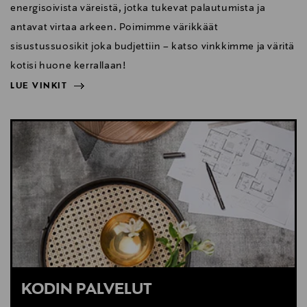
energisoivista väreistä, jotka tukevat palautumista ja
antavat virtaa arkeen. Poimimme värikkäät
sisustussuosikit joka budjettiin – katso vinkkimme ja väritä
kotisi huone kerrallaan!
LUE VINKIT
NÄYTÄ VÄHEMMÄN
LUE VINKIT
KODIN PALVELUT