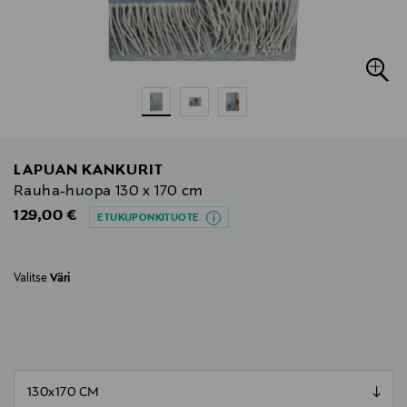
LAPUAN KANKURIT
Rauha-huopa 130 x 170 cm
Original Price
129,00 €
ETUKUPONKITUOTE
Valitse
Väri
null
null