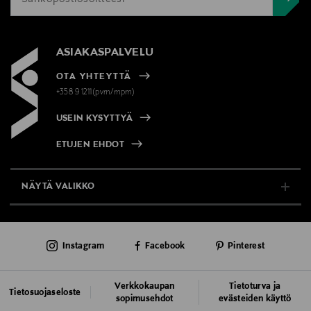
ASIAKASPALVELU
OTA YHTEYTTÄ
+358 9 1211(pvm/mpm)
USEIN KYSYTTYÄ
ETUJEN EHDOT
NÄYTÄ VALIKKO
TUKI & INFO
Instagram
Facebook
Pinterest
AJANKOHTAISTA
PALVELUT
Verkkokaupan
Tietoturva ja
Tietosuojaseloste
sopimusehdot
evästeiden käyttö