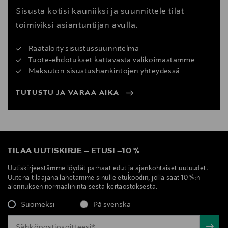
Sisusta kotisi kauniiksi ja suunnittele tilat
toimiviksi asiantuntijan avulla.
Räätälöity sisustussuunnitelma
Tuote-ehdotukset kattavasta valikoimastamme
Maksuton sisustushankintojen yhteydessä
TUTUSTU JA VARAA AIKA
TILAA UUTISKIRJE
–
ETUSI
–
10 %
Uutiskirjeestämme löydät parhaat edut ja ajankohtaiset uutuudet.
Uutena tilaajana lähetämme sinulle etukoodin, jolla saat 10 %:n
alennuksen normaalihintaisesta kertaostoksesta.
Suomeksi
På svenska