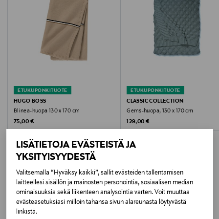
Hoito-ohjeet
Pestävä tuotteen pesuohjeiden mukaan
Väri
9 GREY-BLUE
ETUKUPONKITUOTE
ETUKUPONKITUOTE
Koko
HUGO BOSS
CLASSIC COLLECTION
Blinea-huopa 130 x 170 cm
Gems-huopa, 130 x 170 cm
130x170 CM
Original Price
Original Price
75,00 €
129,00 €
Valmistusmaa
LISÄTIETOJA EVÄSTEISTÄ JA
Suomi
YKSITYISYYDESTÄ
Valitsemalla “Hyväksy kaikki”, sallit evästeiden tallentamisen
Valmistajan tuotenumero
laitteellesi sisällön ja mainosten personointia, sosiaalisen median
LISÄÄ KIINNOSTAVIA
ominaisuuksia sekä liikenteen analysointia varten. Voit muuttaa
101989
evästeasetuksiasi milloin tahansa sivun alareunasta löytyvästä
TUOTTEITA
linkistä.
Valmistaja