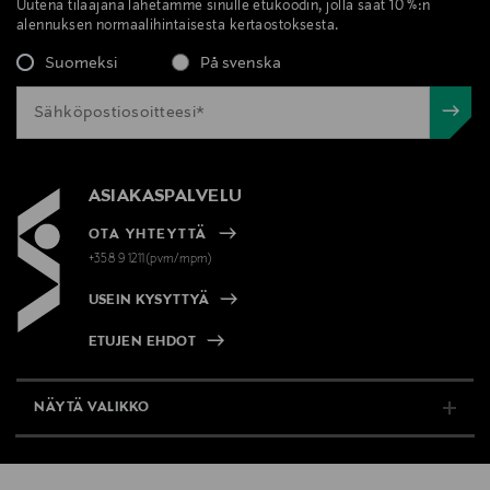
Uutena tilaajana lähetämme sinulle etukoodin, jolla saat 10 %:n
alennuksen normaalihintaisesta kertaostoksesta.
Suomeksi
På svenska
ASIAKASPALVELU
OTA YHTEYTTÄ
+358 9 1211(pvm/mpm)
USEIN KYSYTTYÄ
ETUJEN EHDOT
NÄYTÄ VALIKKO
TUKI & INFO