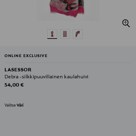
ONLINE EXCLUSIVE
LASESSOR
Debra -silkkipuuvillainen kaulahuivi
Original Price
54,00 €
Valitse
Väri