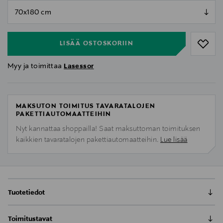
null
null
LISÄÄ OSTOSKORIIN
Myy ja toimittaa
Lasessor
MAKSUTON TOIMITUS TAVARATALOJEN
PAKETTIAUTOMAATTEIHIN
Nyt kannattaa shoppailla! Saat maksuttoman toimituksen
kaikkien tavaratalojen pakettiautomaatteihin.
Lue lisää
Tuotetiedot
Debra silkkipuuvillahuivi – ylellinen ja kevyt kaulahuivi
Toimitustavat
kevääseen ja kesään