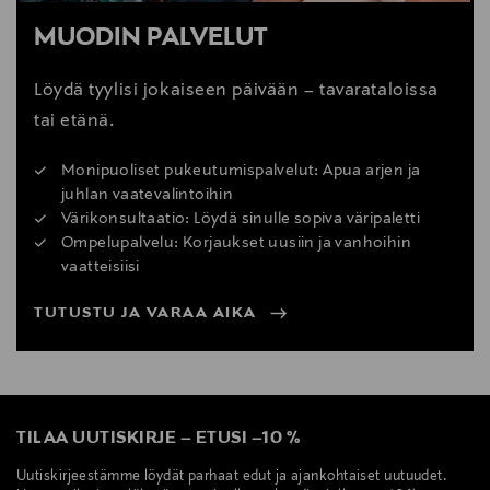
MUODIN PALVELUT
Löydä tyylisi jokaiseen päivään – tavarataloissa
tai etänä.
Monipuoliset pukeutumispalvelut: Apua arjen ja
juhlan vaatevalintoihin
Värikonsultaatio: Löydä sinulle sopiva väripaletti
Ompelupalvelu: Korjaukset uusiin ja vanhoihin
vaatteisiisi
TUTUSTU JA VARAA AIKA
TILAA UUTISKIRJE
–
ETUSI
–
10 %
Uutiskirjeestämme löydät parhaat edut ja ajankohtaiset uutuudet.