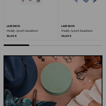
Avainsanat
silkkihuivi, puuvillahuivi, silkkipuuvillakaulahuivi,
kaulahuivi
LASESSOR
LASESSOR
Maddy -lyocell-kaulahuivi
Maddy -lyocell-kaulahuivi
Original Price
Original Price
39,00 €
39,00 €