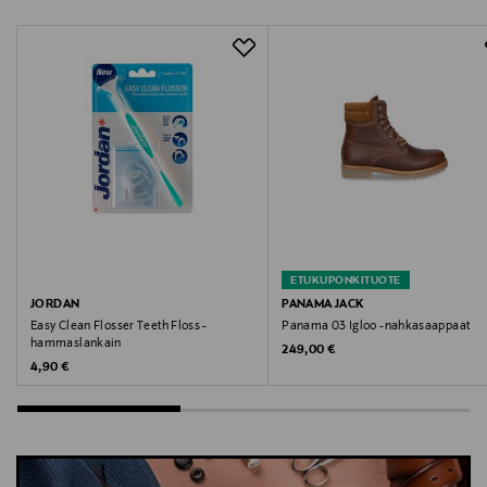
ETUKUPONKITUOTE
JORDAN
PANAMA JACK
Easy Clean Flosser Teeth Floss -
Panama 03 Igloo -nahkasaappaat
hammaslankain
Original Price
249,00 €
Original Price
4,90 €