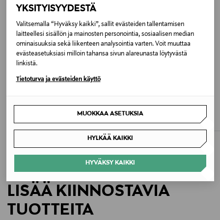
One size
YKSITYISYYDESTÄ
Valitsemalla “Hyväksy kaikki”, sallit evästeiden tallentamisen
Valmistusmaa
laitteellesi sisällön ja mainosten personointia, sosiaalisen median
ominaisuuksia sekä liikenteen analysointia varten. Voit muuttaa
Kiina
evästeasetuksiasi milloin tahansa sivun alareunasta löytyvästä
linkistä.
Valmistajan tuotenumero
Tietoturva ja evästeiden käyttö
HEIJASTIN DROPS
ETUKUPONKITUOTE
ETUKUPONKITUOTE
LASESSOR
MOOMIN
Valmistaja
Heijastin
Pikku Myy -koruheijastin
MUOKKAA ASETUKSIA
Original Price
Original Price
9,90 €
14,90 €
Lasessor X Oy
HYLKÄÄ KAIKKI
Valmistajan osoite
HYVÄKSY KAIKKI
Fashion Center, Härkähaankuja 14, 01730 Vantaa,
Finland
LISÄÄ KIINNOSTAVIA
Digitaalinen osoite
TUOTTEITA
info@lasessor.com