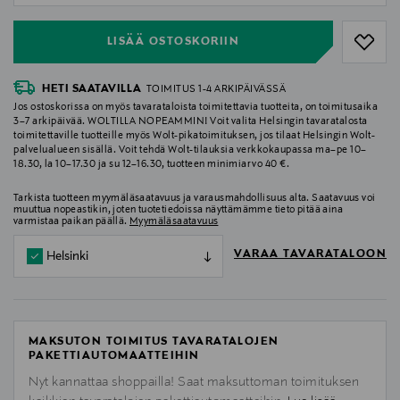
LISÄÄ OSTOSKORIIN
HETI SAATAVILLA
TOIMITUS 1-4 ARKIPÄIVÄSSÄ
Jos ostoskorissa on myös tavarataloista toimitettavia tuotteita, on toimitusaika
3–7 arkipäivää. WOLTILLA NOPEAMMIN! Voit valita Helsingin tavaratalosta
toimitettaville tuotteille myös Wolt-pikatoimituksen, jos tilaat Helsingin Wolt-
palvelualueen sisällä. Voit tehdä Wolt-tilauksia verkkokaupassa ma–pe 10–
18.30, la 10–17.30 ja su 12–16.30, tuotteen minimiarvo 40 €.
Tarkista tuotteen myymäläsaatavuus ja varausmahdollisuus alta. Saatavuus voi
muuttua nopeastikin, joten tuotetiedoissa näyttämämme tieto pitää aina
varmistaa paikan päällä.
Myymäläsaatavuus
VARAA TAVARATALOON
Helsinki
MAKSUTON TOIMITUS TAVARATALOJEN
PAKETTIAUTOMAATTEIHIN
Nyt kannattaa shoppailla! Saat maksuttoman toimituksen