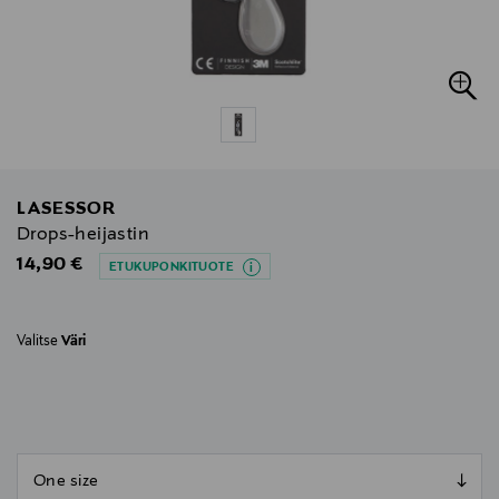
LASESSOR
Drops-heijastin
Original Price
14,90 €
ETUKUPONKITUOTE
Valitse
Väri
null
null