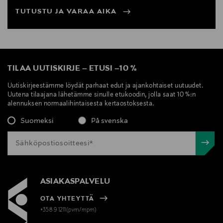
TUTUSTU JA VARAA AIKA
TILAA UUTISKIRJE
–
ETUSI
–
10 %
Uutiskirjeestämme löydät parhaat edut ja ajankohtaiset uutuudet.
Uutena tilaajana lähetämme sinulle etukoodin, jolla saat 10 %:n
alennuksen normaalihintaisesta kertaostoksesta.
Suomeksi
På svenska
ASIAKASPALVELU
OTA YHTEYTTÄ
+358 9 1211(pvm/mpm)