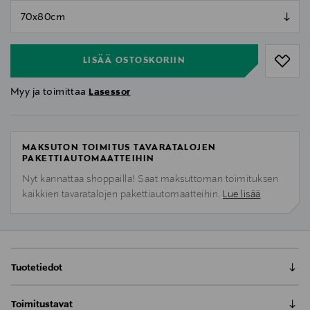
null
null
LISÄÄ OSTOSKORIIN
Myy ja toimittaa
Lasessor
MAKSUTON TOIMITUS TAVARATALOJEN
PAKETTIAUTOMAATTEIHIN
Nyt kannattaa shoppailla! Saat maksuttoman toimituksen
kaikkien tavaratalojen pakettiautomaatteihin.
Lue lisää
Tuotetiedot
Toimitustavat
Helppokäyttöinen ja kaunis silkkituubihuivi