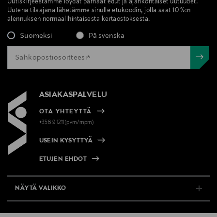
Uutiskirjeestämme löydät parhaat edut ja ajankohtaiset uutuudet.
Uutena tilaajana lähetämme sinulle etukoodin, jolla saat 10 %:n
alennuksen normaalihintaisesta kertaostoksesta.
Suomeksi
På svenska
ASIAKASPALVELU
OTA YHTEYTTÄ
+358 9 1211(pvm/mpm)
USEIN KYSYTTYÄ
ETUJEN EHDOT
NÄYTÄ VALIKKO
TUKI & INFO