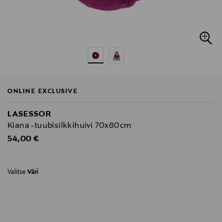
ONLINE EXCLUSIVE
LASESSOR
Kiana -tuubisilkkihuivi 70x80cm
Original Price
54,00 €
Valitse
Väri