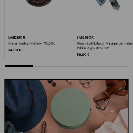
Avainsanat
Muumihuivi, muumi-huivi, pikku myy, pikkumyy,
silkkihuivi, silkkituubihuivi, tuubihuivi
LASESSOR
LASESSOR
Kiana -tuubisilkkihuivi 70x80cm
Muumi silkkihuivi -Kesäpäivä, Halau
Pikku Myy - 70x70cm
Original Price
54,00 €
Original Price
59,00 €