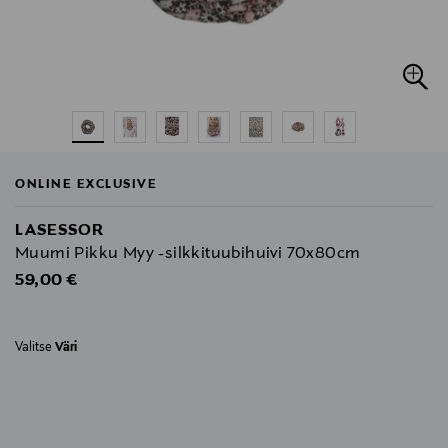
ONLINE EXCLUSIVE
LASESSOR
Muumi Pikku Myy -silkkituubihuivi 70x80cm
Original Price
59,00 €
Valitse
Väri