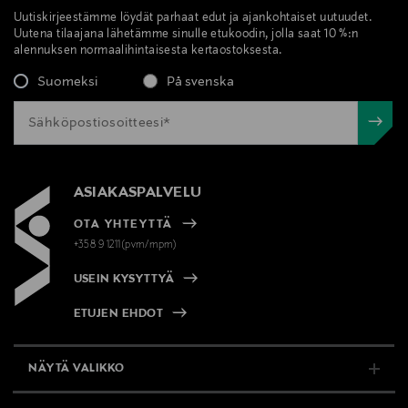
Uutiskirjeestämme löydät parhaat edut ja ajankohtaiset uutuudet.
Uutena tilaajana lähetämme sinulle etukoodin, jolla saat 10 %:n
alennuksen normaalihintaisesta kertaostoksesta.
Suomeksi
På svenska
ASIAKASPALVELU
OTA YHTEYTTÄ
+358 9 1211(pvm/mpm)
USEIN KYSYTTYÄ
ETUJEN EHDOT
NÄYTÄ VALIKKO