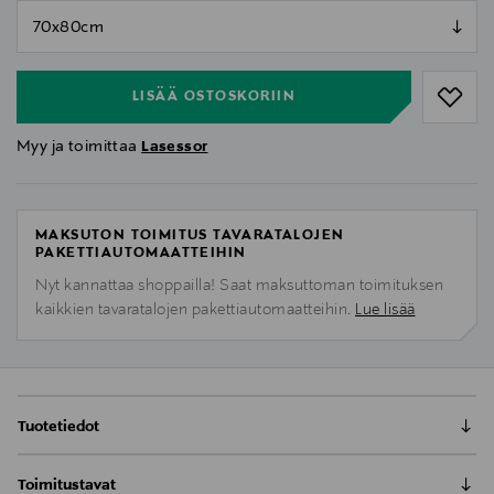
null
null
LISÄÄ OSTOSKORIIN
Myy ja toimittaa
Lasessor
MAKSUTON TOIMITUS TAVARATALOJEN
PAKETTIAUTOMAATTEIHIN
Nyt kannattaa shoppailla! Saat maksuttoman toimituksen
kaikkien tavaratalojen pakettiautomaatteihin.
Lue lisää
Tuotetiedot
Toimitustavat
Silkkituubihuivi kukkaniitystä sekä Pikku Myystä