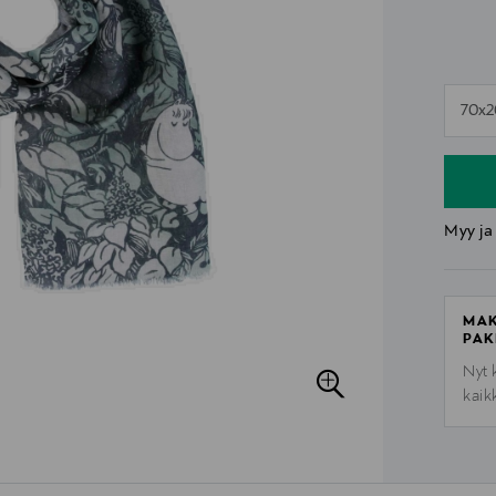
n
70x
n
Myy ja
MAK
PAK
Nyt 
kaik