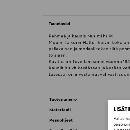
Tuotetiedot
Pehmeä ja kaunis Muumi huivi
Muumi Taikurin Hattu -huivin koko on 
pellavainen ja modaali tekee siitä pe
toisiaan.
Kuvitus on Tove Janssonin vuonna 1948 
Kauniit huivit kevääseen ja kesään 
Lasessor on investoinut vahvasti suo
Merkki kertoo ainutlaatuisen suomala
työllisyyden kannalta.
Lasessor
Tuotenumero
Lasessor on suomalainen perheyritys, j
suunnitella kestäviä asusteita, jotka o
LISÄT
Materiaali
tarkkaa käsityötä vaativia vaiheita, jo
Valitsemal
yhdistyvät korkealaatuiset materiaalit
Pesuohjeet
personoin
Muumit