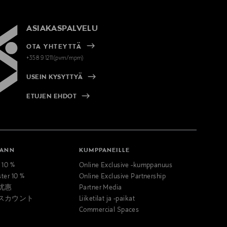
ASIAKASPALVELU
OTA YHTEYTTÄ
+358 9 1211(pvm/mpm)
USEIN KYSYTTYÄ
ETUJEN EHDOT
MANN
KUMPPANEILLE
t 10 %
Online Exclusive -kumppanuus
ster 10 %
Online Exclusive Partnership
优惠
Partner Media
スカウント
Liiketilat ja -paikat
Commercial Spaces