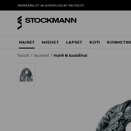
TAVARATALOT JA AUKIOLOAJAT
PALVELUT
NAISET
MIEHET
LAPSET
KOTI
KOSMETII
Naiset
Asusteet
Huivit & kaulaliinat