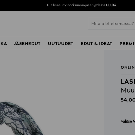
Lue lisää MyStockmann-jäsenyydestä
täältä
KKA
JÄSENEDUT
UUTUUDET
EDUT & IDEAT
PREMI
ONLIN
LAS
Muum
Origin
54,00
Valitse
V