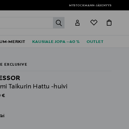
MYSTOCKMANN-JÄSENYYS
label.header.go
UM-MERKIT
KAUSIALE JOPA –40 %
OUTLET
E EXCLUSIVE
ESSOR
i Taikurin Hattu -huivi
al Price
 €
äri