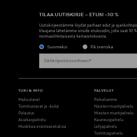
TILAA UUTISKIRJE
–
ETUSI
–
10 %
Uutiskirjeestämme löydät parhaat edut ja ajankohtai
tilaajana lähetämme sinulle etukoodin, jolla saat 10 
normaalihintaisesta kertaostoksesta.
Suomeksi
På svenska
TUKI & INFO
PALVELUT
Maksutavat
Palvelumme
Toimitustavat ja -kulut
Naisten muotipalvelu
Palautus
Miesten muotipalvelu
Asiakaspalvelu
Kauneuspalvelu
Muokkaa evästeasetuksia
Lahjapalvelu
Toimituspalvelu