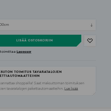
ull
200cm
ull
LISÄÄ OSTOSKORIIN
 toimittaa
Lasessor
SUTON TOIMITUS TAVARATALOJEN
ETTIAUTOMAATTEIHIN
kannattaa shoppailla! Saat maksuttoman toimituksen
kien tavaratalojen pakettiautomaatteihin.
Lue lisää