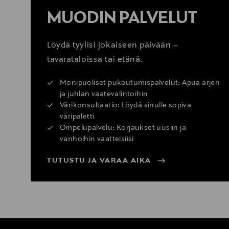
MUODIN PALVELUT
LUE TARKEMMAT PALAUTUSOHJEET
Löydä tyylisi jokaiseen päivään –
tavarataloissa tai etänä.
Monipuoliset pukeutumispalvelut: Apua arjen
ja juhlan vaatevalintoihin
Värikonsultaatio: Löydä sinulle sopiva
väripaletti
Ompelupalvelu: Korjaukset uusiin ja
vanhoihin vaatteisiisi
TUTUSTU JA VARAA AIKA