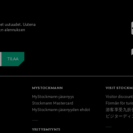
set uutuudet. Uutena
%:n alennuksen
MYSTOCKMANN
VISIT STOCK
MyStockmann-jäsenyys
Visitor discoun
Stockmann Mastercard
Förmån för turi
MyStockmann-jäsenyyden ehdot
游客享受九折
ビジターディ
YRITYSMYYNTI