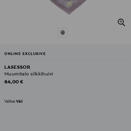
ONLINE EXCLUSIVE
LASESSOR
Muumitalo silkkihuivi
Original Price
84,00 €
Valitse
Väri