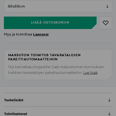
null
null
LISÄÄ OSTOSKORIIN
Myy ja toimittaa
Lasessor
MAKSUTON TOIMITUS TAVARATALOJEN
PAKETTIAUTOMAATTEIHIN
Nyt kannattaa shoppailla! Saat maksuttoman toimituksen
kaikkien tavaratalojen pakettiautomaatteihin.
Lue lisää
Tuotetiedot
Silkkinen Muumitalo huivi
Toimitustavat
Muumitalo huivi on satiinisilkkiä 88x88cm koossa.