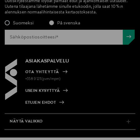
Uutiskirjeestämme löydät parhaat edut ja ajankohtaiset uutuudet.
Uutena tilaajana lähetämme sinulle etukoodin, jolla saat 10 %:n
alennuksen normaalihintaisesta kertaostoksesta.
Suomeksi
På svenska
ASIAKASPALVELU
OTA YHTEYTTÄ
+358 9 1211(pvm/mpm)
USEIN KYSYTTYÄ
ETUJEN EHDOT
NÄYTÄ VALIKKO
TUKI & INFO