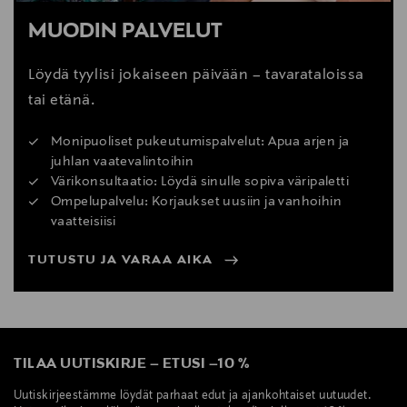
MUODIN PALVELUT
Löydä tyylisi jokaiseen päivään – tavarataloissa
tai etänä.
Monipuoliset pukeutumispalvelut: Apua arjen ja
juhlan vaatevalintoihin
Värikonsultaatio: Löydä sinulle sopiva väripaletti
Ompelupalvelu: Korjaukset uusiin ja vanhoihin
vaatteisiisi
TUTUSTU JA VARAA AIKA
TILAA UUTISKIRJE
–
ETUSI
–
10 %
Uutiskirjeestämme löydät parhaat edut ja ajankohtaiset uutuudet.