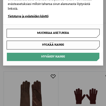
evästeasetuksiasi milloin tahansa sivun alareunasta löytyvästä
ETUKUPONKITUOTE
ETUKUPONKITUOTE
Väri
linkistä.
SAUSO
COLORFUL STANDARD
Inge-nahkakäsineet
Merino Wool -neulesormikkaat
MUSTA
Tietoturva ja evästeiden käyttö
Original Price
Original Price
179,00 €
35,00 €
Koko
MUOKKAA ASETUKSIA
yksi koko
HYLKÄÄ KAIKKI
Valmistaja
LISÄÄ KIINNOSTAVIA
Lasessor X Oy
HYVÄKSY KAIKKI
TUOTTEITA
Valmistajan osoite
Fashion Center, Härkähaankuja 14, 01730 Vantaa,
Finland
Digitaalinen osoite
info@lasessor.com