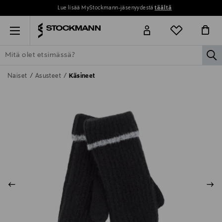
Lue lisää MyStockmann-jäsenyydestä
täältä
Menu
la
ETSI KAIKKI
NAISET
MIEHET
LAPSET
KOTI
KOSMETIIK
Naiset
Asusteet
Käsineet