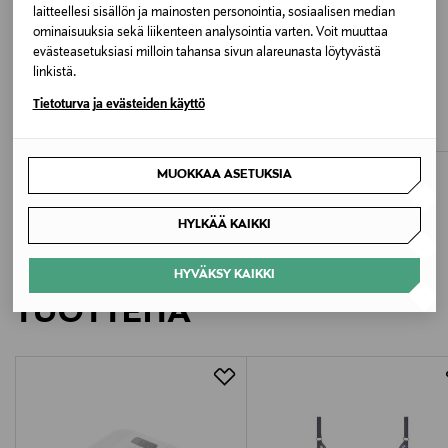
laitteellesi sisällön ja mainosten personointia, sosiaalisen median
Valmistusmaa
ominaisuuksia sekä liikenteen analysointia varten. Voit muuttaa
evästeasetuksiasi milloin tahansa sivun alareunasta löytyvästä
Kiina
ETUKUPONKITUOTE
ETUKUPONKITUOTE
linkistä.
LASESSOR
LASESSOR
Tietoturva ja evästeiden käyttö
Valmistajan tuotenumero
Sateenvarjo
Sateenvarjo
Original Price
Original Price
26,90 €
26,90 €
8772
MUOKKAA ASETUKSIA
Valmistaja
Lasessor X Oy
HYLKÄÄ KAIKKI
LISÄÄ KIINNOSTAVIA
Valmistajan osoite
HYVÄKSY KAIKKI
TUOTTEITA
Fashion Center, Härkähaankuja 14, 01730 Vantaa,
Finland
Digitaalinen osoite
info@lasessor.com