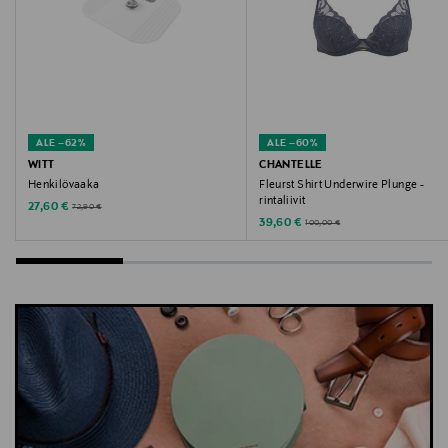
ALE –62%
ALE –60%
WITT
CHANTELLE
Henkilövaaka
Fleurst Shirt Underwire Plunge -
rintaliivit
Discounted Price
Original Price
27,60 €
72,90 €
Discounted Price
Original Price
39,60 €
100,00 €