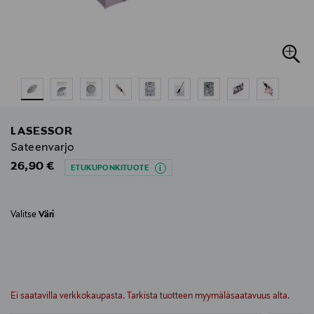
LASESSOR
Sateenvarjo
Original Price
26,90 €
ETUKUPONKITUOTE
Valitse
Väri
null
null
Ei saatavilla verkkokaupasta. Tarkista tuotteen myymäläsaatavuus alta.