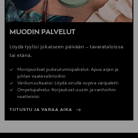
MUODIN PALVELUT
Löydä tyylisi jokaiseen päivään – tavarataloissa
tai etänä.
Monipuoliset pukeutumispalvelut: Apua arjen ja
juhlan vaatevalintoihin
Värikonsultaatio: Löydä sinulle sopiva väripaletti
Ompelupalvelu: Korjaukset uusiin ja vanhoihin
vaatteisiisi
TUTUSTU JA VARAA AIKA