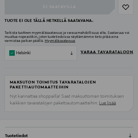
EI SAATAVILLA
TUOTE EI OLE TÄLLÄ HETKELLÄ SAATAVANA.
Tarkista tuotteen myymäläsaatavuus ja varausmahdollisuus alta. Saatavuus voi
muuttua nopeastikin, joten tuotetiedoissa näyttämämme tieto pitää aina
varmistaa paikan päällä.
Myymäläsaatavuus
VARAA TAVARATALOON
Helsinki
MAKSUTON TOIMITUS TAVARATALOJEN
PAKETTIAUTOMAATTEIHIN
Nyt kannattaa shoppailla! Saat maksuttoman toimituksen
kaikkien tavaratalojen pakettiautomaatteihin.
Lue lisää
Tuotetiedot