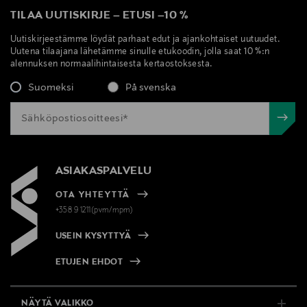
TILAA UUTISKIRJE
–
ETUSI
–
10 %
Uutiskirjeestämme löydät parhaat edut ja ajankohtaiset uutuudet.
Uutena tilaajana lähetämme sinulle etukoodin, jolla saat 10 %:n
alennuksen normaalihintaisesta kertaostoksesta.
Suomeksi
På svenska
ASIAKASPALVELU
OTA YHTEYTTÄ
+358 9 1211(pvm/mpm)
USEIN KYSYTTYÄ
ETUJEN EHDOT
NÄYTÄ VALIKKO