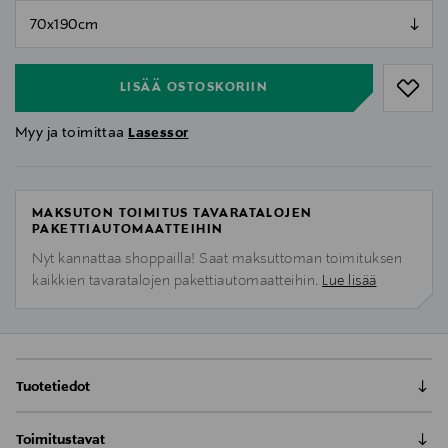
null
null
LISÄÄ OSTOSKORIIN
Myy ja toimittaa
Lasessor
MAKSUTON TOIMITUS TAVARATALOJEN
PAKETTIAUTOMAATTEIHIN
Nyt kannattaa shoppailla! Saat maksuttoman toimituksen
kaikkien tavaratalojen pakettiautomaatteihin.
Lue lisää
Tuotetiedot
Varna hartiahuivi on erittäin pehmeä ja vaikka
Toimitustavat
materiaalina on käytetty 100% villaa, huivi ei pistele