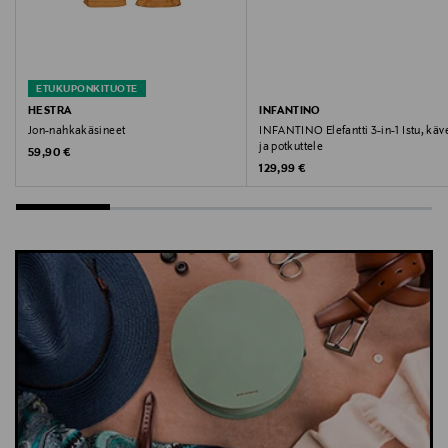
Avainsanat
villakaulahuivi, hartiahuivi, kaulahuivi, takkihuivi,
muotihuivi, huivi
ETUKUPONKITUOTE
HESTRA
INFANTINO
Jon-nahkakäsineet
INFANTINO Elefantti 3-in-1 Istu, käv
ja potkuttele
Original Price
59,90 €
Original Price
129,99 €