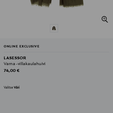
ONLINE EXCLUSIVE
LASESSOR
Varna -villakaulahuivi
Original Price
74,00 €
Valitse
Väri