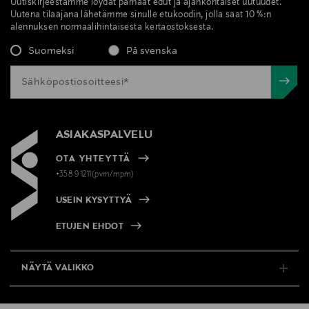
Uutiskirjeestämme löydät parhaat edut ja ajankohtaiset uutuudet.
Uutena tilaajana lähetämme sinulle etukoodin, jolla saat 10 %:n
alennuksen normaalihintaisesta kertaostoksesta.
Suomeksi
På svenska
ASIAKASPALVELU
OTA YHTEYTTÄ
+358 9 1211(pvm/mpm)
USEIN KYSYTTYÄ
ETUJEN EHDOT
NÄYTÄ VALIKKO
TUKI & INFO