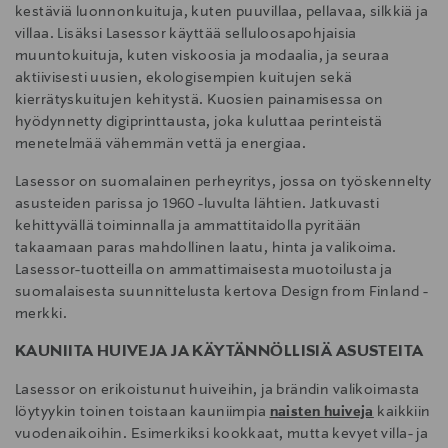
kestäviä luonnonkuituja, kuten puuvillaa, pellavaa, silkkiä ja
villaa. Lisäksi Lasessor käyttää selluloosapohjaisia
muuntokuituja, kuten viskoosia ja modaalia, ja seuraa
aktiivisesti uusien, ekologisempien kuitujen sekä
kierrätyskuitujen kehitystä. Kuosien painamisessa on
hyödynnetty digiprinttausta, joka kuluttaa perinteistä
menetelmää vähemmän vettä ja energiaa.
Lasessor on suomalainen perheyritys, jossa on työskennelty
asusteiden parissa jo 1960 -luvulta lähtien. Jatkuvasti
kehittyvällä toiminnalla ja ammattitaidolla pyritään
takaamaan paras mahdollinen laatu, hinta ja valikoima.
Lasessor-tuotteilla on ammattimaisesta muotoilusta ja
suomalaisesta suunnittelusta kertova Design from Finland -
merkki.
KAUNIITA HUIVEJA JA KÄYTÄNNÖLLISIÄ ASUSTEITA
Lasessor on erikoistunut huiveihin, ja brändin valikoimasta
löytyykin toinen toistaan kauniimpia
naisten huiveja
kaikkiin
vuodenaikoihin. Esimerkiksi kookkaat, mutta kevyet villa- ja