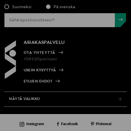
Suomeksi
På svenska
ASIAKASPALVELU
OTA YHTEYTTÄ
+358 9 1211(pvm/mpm)
USEIN KYSYTTYÄ
ETUJEN EHDOT
NÄYTÄ VALIKKO
TUKI & INFO
Instagram
Facebook
Pinterest
AJANKOHTAISTA