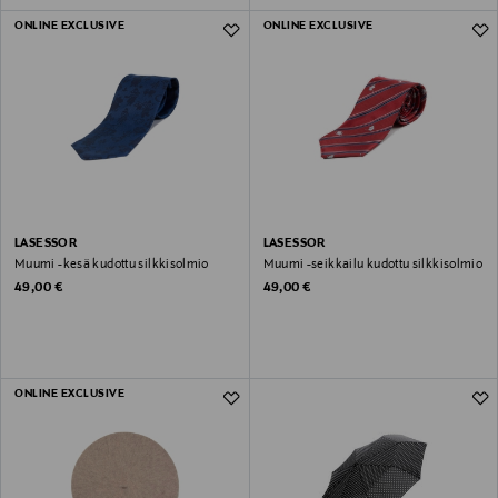
ONLINE EXCLUSIVE
ONLINE EXCLUSIVE
LASESSOR
LASESSOR
Muumi -kesä kudottu silkkisolmio
Muumi -seikkailu kudottu silkkisolmio
Original Price
Original Price
49,00 €
49,00 €
ONLINE EXCLUSIVE