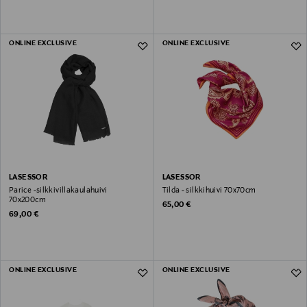
ONLINE EXCLUSIVE
ONLINE EXCLUSIVE
LASESSOR
LASESSOR
Parice -silkkivillakaulahuivi
Tilda - silkkihuivi 70x70cm
70x200cm
Original Price
65,00 €
Original Price
69,00 €
ONLINE EXCLUSIVE
ONLINE EXCLUSIVE