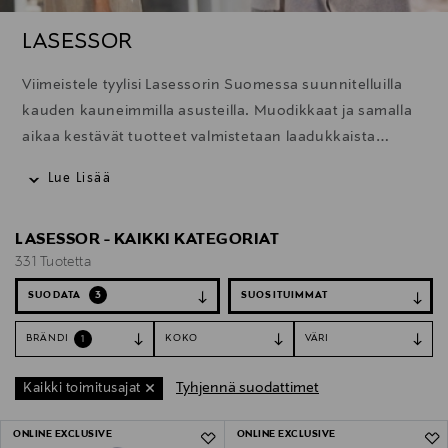
LASESSOR
Viimeistele tyylisi Lasessorin Suomessa suunnitelluilla
kauden kauneimmilla asusteilla. Muodikkaat ja samalla
aikaa kestävät tuotteet valmistetaan laadukkaista
materiaaleista. Käytä ja ihastu!
Lue Lisää
LASESSOR - KAIKKI KATEGORIAT
331 Tuotetta
SUODATA
3
BRÄNDI
KOKO
VÄRI
1
Tyhjennä suodattimet
Kaikki toimitusajat
331 Tuotetta
ONLINE EXCLUSIVE
ONLINE EXCLUSIVE