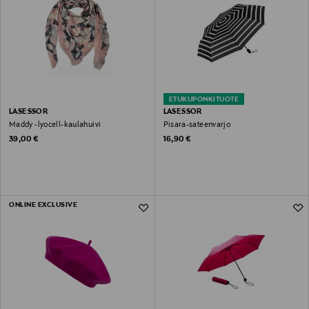
ETUKUPONKITUOTE
LASESSOR
LASESSOR
Maddy -lyocell-kaulahuivi
Pisara-sateenvarjo
Original Price
Original Price
39,00 €
16,90 €
ONLINE EXCLUSIVE