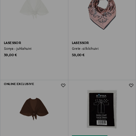
LASESSOR
LASESSOR
Sonya - juhlahuivi
Grete -silkkihuivi
Original Price
Original Price
39,00 €
59,00 €
ONLINE EXCLUSIVE