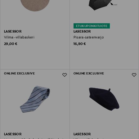
ETUKUPONKITUOTE
LASESSOR
LASESSOR
Vilma -villabaskeri
Pisara-sateenvarjo
Original Price
Original Price
29,00 €
16,90 €
ONLINE EXCLUSIVE
ONLINE EXCLUSIVE
LASESSOR
LASESSOR