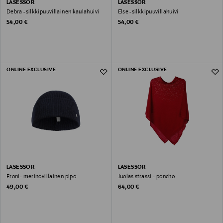
LASESSOR
LASESSOR
Debra -silkkipuuvillainen kaulahuivi
Else -silkkipuuvillahuivi
Original Price
Original Price
54,00 €
54,00 €
ONLINE EXCLUSIVE
ONLINE EXCLUSIVE
LASESSOR
LASESSOR
Froni- merinovillainen pipo
Juolas strassi - poncho
Original Price
Original Price
49,00 €
64,00 €