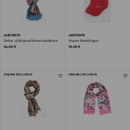
LASESSOR
LASESSOR
Debra -silkkipuuvillainen kaulahuivi
Muumi Rusettilippis
Original Price
Original Price
54,00 €
19,00 €
ONLINE EXCLUSIVE
ONLINE EXCLUSIVE