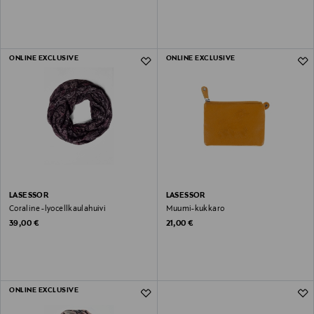
ONLINE EXCLUSIVE
ONLINE EXCLUSIVE
LASESSOR
LASESSOR
Coraline -lyocellkaulahuivi
Muumi-kukkaro
Original Price
Original Price
39,00 €
21,00 €
ONLINE EXCLUSIVE