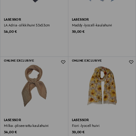
LASESSOR
LASESSOR
LA Adria -silkkihuivi 53x53cm
Maddy -lyocell-kaulahuivi
Original Price
Original Price
54,00 €
39,00 €
ONLINE EXCLUSIVE
ONLINE EXCLUSIVE
LASESSOR
LASESSOR
Milka -pliseerattu kaulahuivi
Fiori -lyocell huivi
Original Price
Original Price
34,00 €
39,00 €