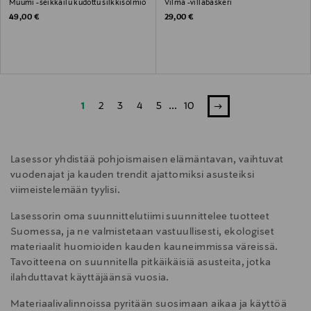
Muumi -seikkailu kudottu silkkisolmio
Vilma -villabaskeri
Original Price
Original Price
49,00 €
29,00 €
1
2
3
4
5
...
10
Lasessor yhdistää pohjoismaisen elämäntavan, vaihtuvat
vuodenajat ja kauden trendit ajattomiksi asusteiksi
viimeistelemään tyylisi.
Lasessorin oma suunnittelutiimi suunnittelee tuotteet
Suomessa, ja ne valmistetaan vastuullisesti, ekologiset
materiaalit huomioiden kauden kauneimmissa väreissä.
Tavoitteena on suunnitella pitkäikäisiä asusteita, jotka
ilahduttavat käyttäjäänsä vuosia.
Materiaalivalinnoissa pyritään suosimaan aikaa ja käyttöä