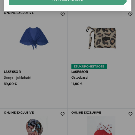
ONLINE EXCLUSIVE
ETUKUPONKITUOTE
LASESSOR
LASESSOR
Sonya - juhlahuivi
Ostoskassi
Original Price
Original Price
39,00 €
11,90 €
ONLINE EXCLUSIVE
ONLINE EXCLUSIVE