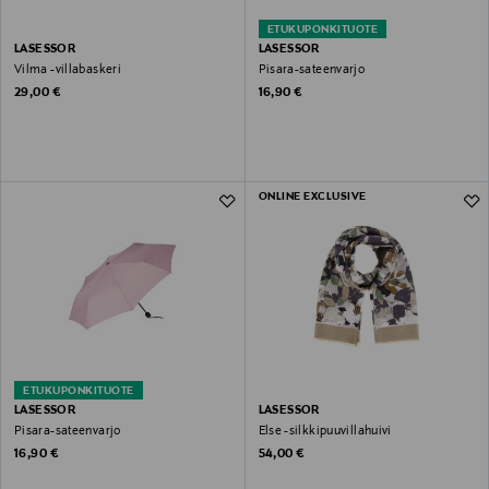
ETUKUPONKITUOTE
LASESSOR
LASESSOR
Vilma -villabaskeri
Pisara-sateenvarjo
Original Price
Original Price
29,00 €
16,90 €
ONLINE EXCLUSIVE
ETUKUPONKITUOTE
LASESSOR
LASESSOR
Pisara-sateenvarjo
Else -silkkipuuvillahuivi
Original Price
Original Price
16,90 €
54,00 €