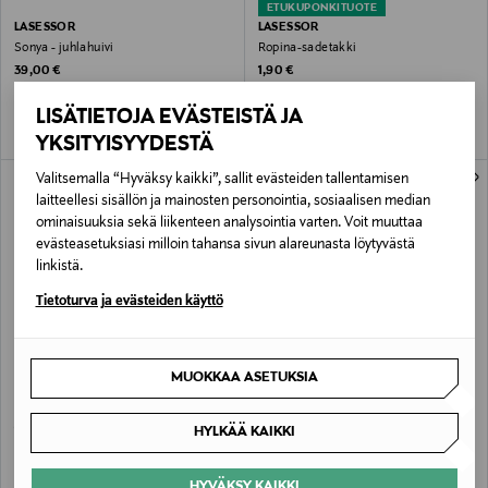
ETUKUPONKITUOTE
LASESSOR
LASESSOR
Sonya - juhlahuivi
Ropina-sadetakki
Original Price
Original Price
39,00 €
1,90 €
LISÄTIETOJA EVÄSTEISTÄ JA
YKSITYISYYDESTÄ
ONLINE EXCLUSIVE
Valitsemalla “Hyväksy kaikki”, sallit evästeiden tallentamisen
laitteellesi sisällön ja mainosten personointia, sosiaalisen median
ominaisuuksia sekä liikenteen analysointia varten. Voit muuttaa
evästeasetuksiasi milloin tahansa sivun alareunasta löytyvästä
linkistä.
Tietoturva ja evästeiden käyttö
ETUKUPONKITUOTE
MUOKKAA ASETUKSIA
LASESSOR
LASESSOR
Ropina-sadeviitta
Sonya - juhlahuivi
Original Price
Original Price
HYLKÄÄ KAIKKI
1,90 €
39,00 €
HYVÄKSY KAIKKI