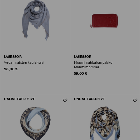
LASESSOR
LASESSOR
Veda - naisten kaulahuivi
Muumi nahkalompakko
Muumimamma
Original Price
98,00 €
Original Price
59,00 €
ONLINE EXCLUSIVE
ONLINE EXCLUSIVE