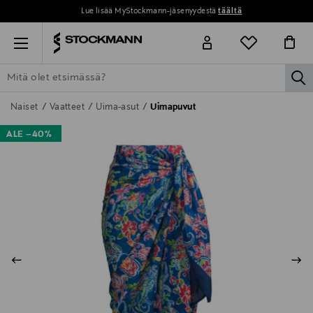
Lue lisää MyStockmann-jäsenyydestä
täältä
Menu
la
ETSI KAIKKI
NAISET
MIEHET
LAPSET
KOTI
KOSMETIIK
Naiset
Vaatteet
Uima-asut
Uimapuvut
ALE –40%