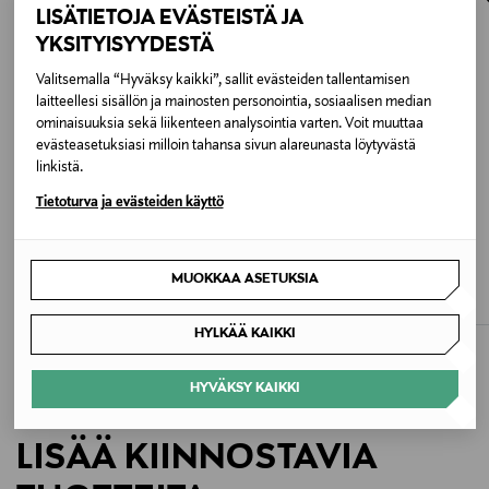
osoitteeseen.
100 % puuvilla
LISÄTIETOJA EVÄSTEISTÄ JA
YKSITYISYYDESTÄ
Hoito-ohjeet
Valitsemalla “Hyväksy kaikki”, sallit evästeiden tallentamisen
Noudata tuotteesta löytyviä ohjeistuksia
laitteellesi sisällön ja mainosten personointia, sosiaalisen median
ominaisuuksia sekä liikenteen analysointia varten. Voit muuttaa
Väri
evästeasetuksiasi milloin tahansa sivun alareunasta löytyvästä
linkistä.
MLT MULTI
Tietoturva ja evästeiden käyttö
Koko
ALE –40%
ALE –40%
LAUREN RALPH LAUREN
LAUREN RALPH LAUREN
One size
MUOKKAA ASETUKSIA
Ring-uimapuku
Ring-uimapuku
Discounted Price
Discounted Price
Original Price
Original Price
123,00 €
117,00 €
205,00 €
195,00 €
Valmistusmaa
HYLKÄÄ KAIKKI
Intia
HYVÄKSY KAIKKI
Valmistajan tuotenumero
LISÄÄ KIINNOSTAVIA
20639083