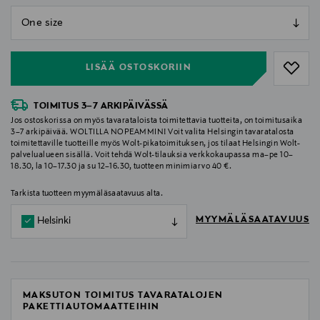
null
null
LISÄÄ OSTOSKORIIN
TOIMITUS 3–7 ARKIPÄIVÄSSÄ
Jos ostoskorissa on myös tavarataloista toimitettavia tuotteita, on toimitusaika
3–7 arkipäivää. WOLTILLA NOPEAMMIN! Voit valita Helsingin tavaratalosta
toimitettaville tuotteille myös Wolt-pikatoimituksen, jos tilaat Helsingin Wolt-
palvelualueen sisällä. Voit tehdä Wolt-tilauksia verkkokaupassa ma–pe 10–
18.30, la 10–17.30 ja su 12–16.30, tuotteen minimiarvo 40 €.
Tarkista tuotteen myymäläsaatavuus alta.
MYYMÄLÄSAATAVUUS
Helsinki
MAKSUTON TOIMITUS TAVARATALOJEN
PAKETTIAUTOMAATTEIHIN