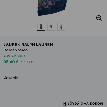
LAUREN RALPH LAUREN
Border-pareo
40% Alennus
Original Price
Discounted Price
95,40 €
160,00 €
Valitse
Väri
LÖYDÄ OMA KOKOSI