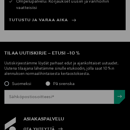
Ompelupalvelu: Korjaukset uusiin ja vanhoihin
vaatteisiisi
TUTUSTU JA VARAA AIKA
TILAA UUTISKIRJE
–
ETUSI
–
10 %
Uutiskirjeestämme löydät parhaat edut ja ajankohtaiset uutuudet.
Uutena tilaajana lähetämme sinulle etukoodin, jolla saat 10 %:n
alennuksen normaalihintaisesta kertaostoksesta.
Suomeksi
På svenska
ASIAKASPALVELU
OTA YHTEYTTÄ