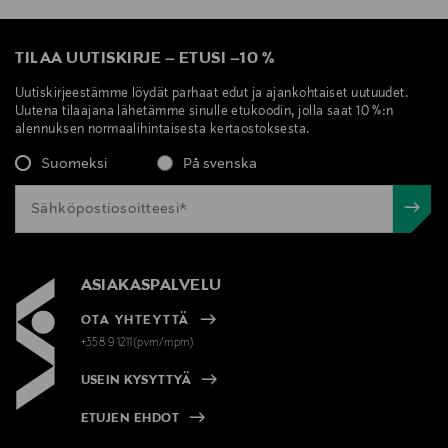
TILAA UUTISKIRJE
–
ETUSI
–
10 %
Uutiskirjeestämme löydät parhaat edut ja ajankohtaiset uutuudet.
Uutena tilaajana lähetämme sinulle etukoodin, jolla saat 10 %:n
alennuksen normaalihintaisesta kertaostoksesta.
Suomeksi
På svenska
ASIAKASPALVELU
OTA YHTEYTTÄ
+358 9 1211(pvm/mpm)
USEIN KYSYTTYÄ
ETUJEN EHDOT