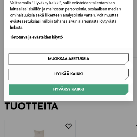
Väri
Valitsemalla “Hyväksy kaikki”, sallit evästeiden tallentamisen
laitteellesi sisällön ja mainosten personointia, sosiaalisen median
LIGHTHOUSE NAVY
ominaisuuksia sekä liikenteen analysointia varten. Voit muuttaa
evästeasetuksiasi milloin tahansa sivun alareunasta löytyvästä
Valmistusmaa
linkistä.
ETUKUPONKITUOTE
UUTTA
ALE –42%
Filippiinit
Tietoturva ja evästeiden käyttö
JOSEPH RIBKOFF
LAUREN RALPH LAUREN
Mekko
Mekko
Valmistajan tuotenumero
Original Price
Discounted Price
Original Price
335,00 €
287,00 €
495,00 €
MUOKKAA ASETUKSIA
200980935
HYLKÄÄ KAIKKI
Valmistaja
Ralph Lauren Corporation
HYVÄKSY KAIKKI
LISÄÄ KIINNOSTAVIA
Valmistajan osoite
TUOTTEITA
24 Route de la Galaise, CH - 1228 Plan-les-Ouates
Digitaalinen osoite