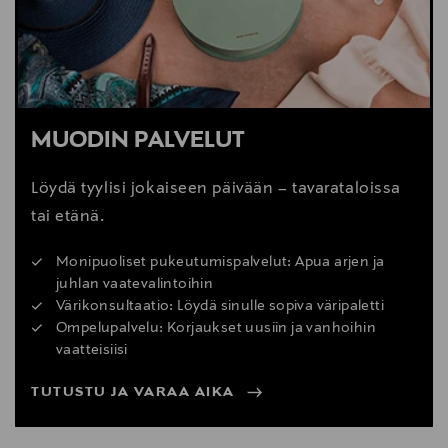
MUODIN PALVELUT
Löydä tyylisi jokaiseen päivään – tavarataloissa
tai etänä.
Monipuoliset pukeutumispalvelut: Apua arjen ja
juhlan vaatevalintoihin
Värikonsultaatio: Löydä sinulle sopiva väripaletti
Ompelupalvelu: Korjaukset uusiin ja vanhoihin
vaatteisiisi
TUTUSTU JA VARAA AIKA