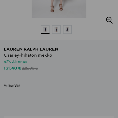
LAUREN RALPH LAUREN
Charley-hihaton mekko
42% Alennus
Original Price
Discounted Price
131,40 €
225,00 €
Valitse
Väri