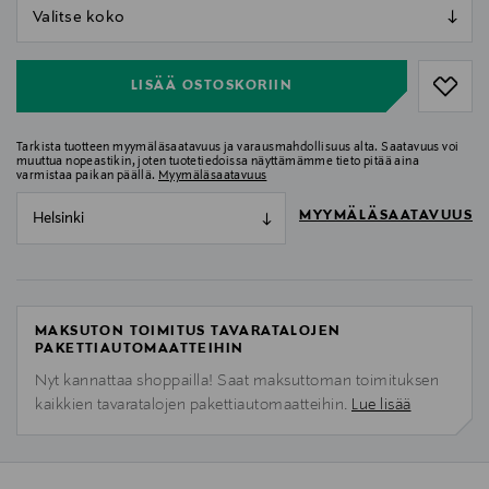
null
null
LISÄÄ OSTOSKORIIN
Tarkista tuotteen myymäläsaatavuus ja varausmahdollisuus alta. Saatavuus voi
muuttua nopeastikin, joten tuotetiedoissa näyttämämme tieto pitää aina
varmistaa paikan päällä.
Myymäläsaatavuus
MYYMÄLÄSAATAVUUS
Helsinki
MAKSUTON TOIMITUS TAVARATALOJEN
PAKETTIAUTOMAATTEIHIN
Nyt kannattaa shoppailla! Saat maksuttoman toimituksen
kaikkien tavaratalojen pakettiautomaatteihin.
Lue lisää