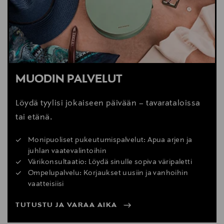
MUODIN PALVELUT
Löydä tyylisi jokaiseen päivään – tavarataloissa
tai etänä.
Monipuoliset pukeutumispalvelut: Apua arjen ja
juhlan vaatevalintoihin
Värikonsultaatio: Löydä sinulle sopiva väripaletti
Ompelupalvelu: Korjaukset uusiin ja vanhoihin
vaatteisiisi
TUTUSTU JA VARAA AIKA