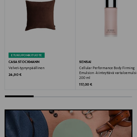
24 Route de la Galaise, CH - 1228 Plan-les-Ouates
Digitaalinen osoite
CustomerAssistance@RalphLauren.eu
Avainsanat
ETUKUPONKITUOTE
mekko, arkimekko, paisley, Lauren Ralph Lauren,
CASA STOCKMANN
SENSAI
trikoomekko
Velvet-tyynynpäällinen
Cellular Performance Body Firming
Emulsion -kiinteyttävä vartaloemulsi
Original Price
24,90 €
200 ml
Original Price
117,00 €