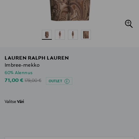
LAUREN RALPH LAUREN
Imbree-mekko
60% Alennus
Original Price
Discounted Price
71,00 €
179,00 €
OUTLET
Valitse
Väri