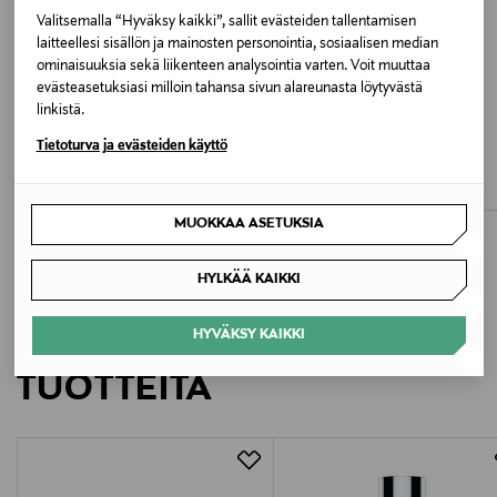
Valitsemalla “Hyväksy kaikki”, sallit evästeiden tallentamisen
Kaulustyyppi
laitteellesi sisällön ja mainosten personointia, sosiaalisen median
V-Kaelus
ominaisuuksia sekä liikenteen analysointia varten. Voit muuttaa
evästeasetuksiasi milloin tahansa sivun alareunasta löytyvästä
linkistä.
Väri
ETUKUPONKITUOTE
UUTTA
ALE –41%
JOSEPH RIBKOFF
MARC O'POLO
Tietoturva ja evästeiden käyttö
TAUPE MULTI
Mekko
Mekko
Original Price
Discounted Price
Original Price
335,00 €
123,00 €
209,95 €
Valmistusmaa
MUOKKAA ASETUKSIA
Filippiinit
HYLKÄÄ KAIKKI
Valmistajan tuotenumero
HYVÄKSY KAIKKI
LISÄÄ KIINNOSTAVIA
200980031
TUOTTEITA
Valmistaja
Ralph Lauren Corporation
Valmistajan osoite