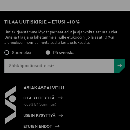
TILAA UUTISKIRJE
–
ETUSI
–
10 %
Uutiskirjeestämme löydät parhaat edut ja ajankohtaiset uutuudet.
Uutena tilaajana lähetämme sinulle etukoodin, jolla saat 10 %:n
alennuksen normaalihintaisesta kertaostoksesta.
Suomeksi
På svenska
ASIAKASPALVELU
OTA YHTEYTTÄ
+358 9 1211(pvm/mpm)
USEIN KYSYTTYÄ
ETUJEN EHDOT