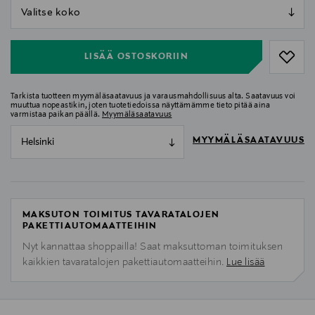
null
null
LISÄÄ OSTOSKORIIN
Tarkista tuotteen myymäläsaatavuus ja varausmahdollisuus alta. Saatavuus voi
muuttua nopeastikin, joten tuotetiedoissa näyttämämme tieto pitää aina
varmistaa paikan päällä.
Myymäläsaatavuus
MYYMÄLÄSAATAVUUS
Helsinki
MAKSUTON TOIMITUS TAVARATALOJEN
PAKETTIAUTOMAATTEIHIN
Nyt kannattaa shoppailla! Saat maksuttoman toimituksen
kaikkien tavaratalojen pakettiautomaatteihin.
Lue lisää