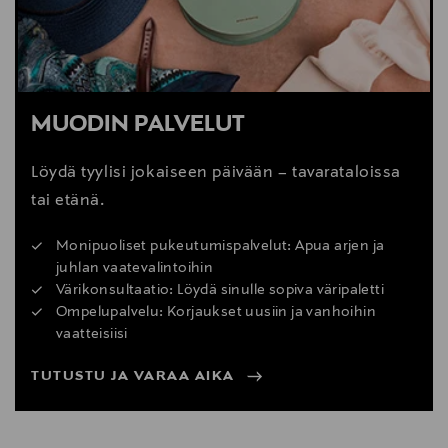
MUODIN PALVELUT
Löydä tyylisi jokaiseen päivään – tavarataloissa
tai etänä.
Monipuoliset pukeutumispalvelut: Apua arjen ja
juhlan vaatevalintoihin
Värikonsultaatio: Löydä sinulle sopiva väripaletti
Ompelupalvelu: Korjaukset uusiin ja vanhoihin
vaatteisiisi
TUTUSTU JA VARAA AIKA