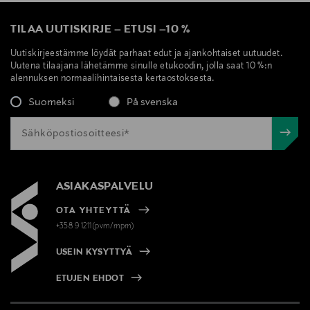
TILAA UUTISKIRJE
–
ETUSI
–
10 %
Uutiskirjeestämme löydät parhaat edut ja ajankohtaiset uutuudet.
Uutena tilaajana lähetämme sinulle etukoodin, jolla saat 10 %:n
alennuksen normaalihintaisesta kertaostoksesta.
Suomeksi
På svenska
ASIAKASPALVELU
OTA YHTEYTTÄ
+358 9 1211(pvm/mpm)
USEIN KYSYTTYÄ
ETUJEN EHDOT