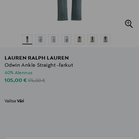
LAUREN RALPH LAUREN
Odwin Ankle Straight -farkut
40% Alennus
Original Price
Discounted Price
105,00 €
175,00 €
Valitse
Väri