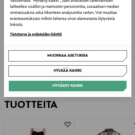
Valitsemalla “Hyväksy kaikki”, sallit evästeiden tallentamisen
ODWIN WASH
laitteellesi sisällön ja mainosten personointia, sosiaalisen median
ominaisuuksia sekä liikenteen analysointia varten. Voit muuttaa
evästeasetuksiasi milloin tahansa sivun alareunasta löytyvästä
Valmistusmaa
linkistä.
Sri Lanka
ETUKUPONKITUOTE
UUTTA
ETUKUPONKITUOTE
Tietoturva ja evästeiden käyttö
ALLSAINTS
ALLSAINTS
Valmistajan tuotenumero
Lenny-farkut
Katarina-toppi
Original Price
Original Price
189,90 €
52,90 €
200P03646
MUOKKAA ASETUKSIA
Valmistaja
HYLKÄÄ KAIKKI
Ralph Lauren Corporation
HYVÄKSY KAIKKI
LISÄÄ KIINNOSTAVIA
Valmistajan osoite
TUOTTEITA
24 Route de la Galaise, CH - 1228 Plan-les-Ouates
Digitaalinen osoite
CustomerAssistance@RalphLauren.eu