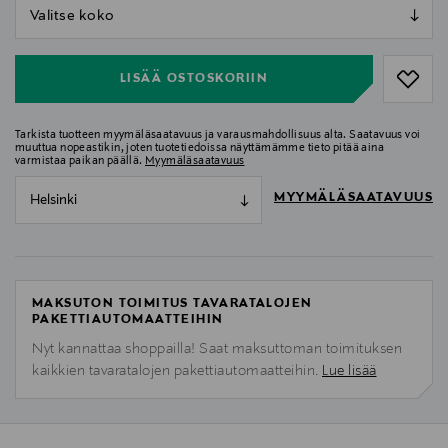
null
null
LISÄÄ OSTOSKORIIN
Tarkista tuotteen myymäläsaatavuus ja varausmahdollisuus alta. Saatavuus voi
muuttua nopeastikin, joten tuotetiedoissa näyttämämme tieto pitää aina
varmistaa paikan päällä.
Myymäläsaatavuus
MYYMÄLÄSAATAVUUS
Helsinki
MAKSUTON TOIMITUS TAVARATALOJEN
PAKETTIAUTOMAATTEIHIN
Nyt kannattaa shoppailla! Saat maksuttoman toimituksen
kaikkien tavaratalojen pakettiautomaatteihin.
Lue lisää