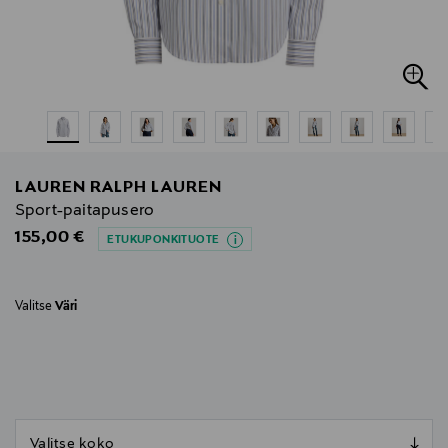
LAUREN RALPH LAUREN
Sport-paitapusero
Original Price
155,00 €
ETUKUPONKITUOTE
Valitse
Väri
null