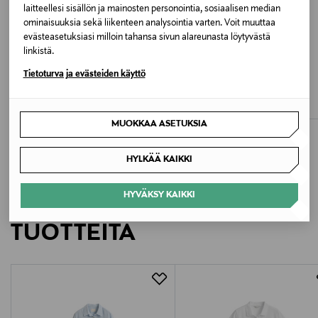
Valmistusmaa
laitteellesi sisällön ja mainosten personointia, sosiaalisen median
ominaisuuksia sekä liikenteen analysointia varten. Voit muuttaa
Indonesia
evästeasetuksiasi milloin tahansa sivun alareunasta löytyvästä
linkistä.
Valmistajan tuotenumero
ETUKUPONKITUOTE
ALE –42%
Tietoturva ja evästeiden käyttö
AMERICANDREAMS
LAUREN RALPH LAUREN
200P13836
Cornelia-mohairsekoiteneuletakki
Sport-paitapusero
Original Price
Discounted Price
Original Price
190,00 €
131,40 €
225,00 €
Valmistaja
MUOKKAA ASETUKSIA
Ralph Lauren Corporation
HYLKÄÄ KAIKKI
Valmistajan osoite
HYVÄKSY KAIKKI
LISÄÄ KIINNOSTAVIA
24 Route de la Galaise, CH - 1228 Plan-les-Ouates
TUOTTEITA
Digitaalinen osoite
CustomerAssistance@RalphLauren.eu
Avainsanat
Lauren Ralph Lauren, paita, kauluspaita, puuvillapaita,