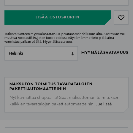
null
LISÄÄ OSTOSKORIIN
Tarkista tuotteen myymäläsaatavuus ja varausmahdollisuus alta. Saatavuus voi
muuttua nopeastikin, joten tuotetiedoissa näyttämämme tieto pitää aina
varmistaa paikan päällä.
Myymäläsaatavuus
MYYMÄLÄSAATAVUUS
Helsinki
MAKSUTON TOIMITUS TAVARATALOJEN
PAKETTIAUTOMAATTEIHIN
Nyt kannattaa shoppailla! Saat maksuttoman toimituksen
kaikkien tavaratalojen pakettiautomaatteihin.
Lue lisää