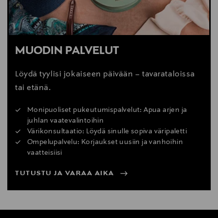
MUODIN PALVELUT
Löydä tyylisi jokaiseen päivään – tavarataloissa
tai etänä.
Monipuoliset pukeutumispalvelut: Apua arjen ja
juhlan vaatevalintoihin
Värikonsultaatio: Löydä sinulle sopiva väripaletti
Ompelupalvelu: Korjaukset uusiin ja vanhoihin
vaatteisiisi
TUTUSTU JA VARAA AIKA