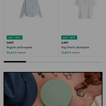
naisten paita, raidallinen paita
ALE –40%
ALE –40%
GANT
GANT
Regular-pellavapaita
Reg Shield -pikeepaita
Discounted Price
Discounted Price
Original Price
Original Price
95,40 €
53,90 €
159,90 €
89,90 €