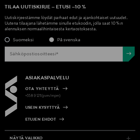
TILAA UUTISKIRJE
–
ETUSI
–
10 %
Uutiskirjeestämme löydät parhaat edut ja ajankohtaiset uutuudet.
Uutena tilaajana lähetämme sinulle etukoodin, jolla saat 10 %:n
alennuksen normaalihintaisesta kertaostoksesta.
Suomeksi
På svenska
ASIAKASPALVELU
OTA YHTEYTTÄ
+358 9 1211(pvm/mpm)
USEIN KYSYTTYÄ
ETUJEN EHDOT
NÄYTÄ VALIKKO