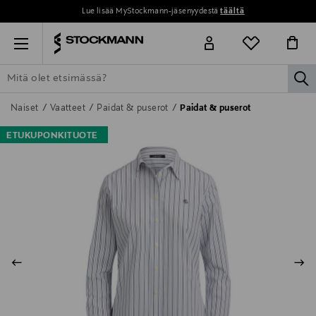
Lue lisää MyStockmann-jäsenyydestä
täältä
Menu
la
ETSI KAIKKI
NAISET
MIEHET
LAPSET
KOTI
KOSMETIIK
Naiset
Vaatteet
Paidat & puserot
Paidat & puserot
ETUKUPONKITUOTE