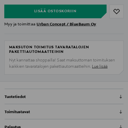
LISÄÄ OSTOSKORIIN
Myy ja toimittaa
Urban Concept / BlueBaum Oy
MAKSUTON TOIMITUS TAVARATALOJEN
PAKETTIAUTOMAATTEIHIN
Nyt kannattaa shoppailla! Saat maksuttoman toimituksen
kaikkien tavaratalojen pakettiautomaatteihin.
Lue lisää
Tuotetiedot
LAUT PEARL on ohut, kauniisti kimalteleva kuori, joka
Toimitustavat
suojaa puhelimesi jopa neljän metrin pudotukselta.
Yhteensopiva langattoman latauksen kanssa.
Toimitus postiin tai noutopisteeseen
Palautus