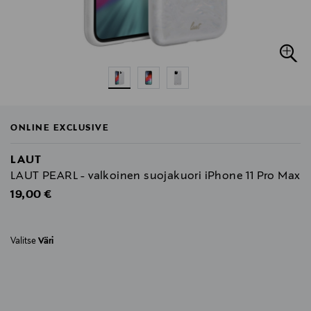
ONLINE EXCLUSIVE
LAUT
LAUT PEARL - valkoinen suojakuori iPhone 11 Pro Max
Original Price
19,00 €
Valitse
Väri
null
null