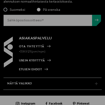
alennuksen normaalihintaisesta kertaostoksesta.
Suomeksi
På svenska
ASIAKASPALVELU
OTA YHTEYTTÄ
+358 9 1211(pvm/mpm)
USEIN KYSYTTYÄ
ETUJEN EHDOT
NÄYTÄ VALIKKO
TUKI & INFO
Instagram
Facebook
Pinterest