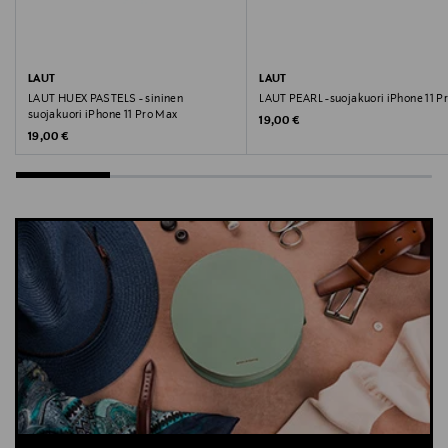
LAUT
LAUT
LAUT HUEX PASTELS - sininen
LAUT PEARL -suojakuori iPhone 11 P
suojakuori iPhone 11 Pro Max
Original Price
19,00 €
Original Price
19,00 €