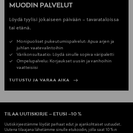
MUODIN PALVELUT
Löydä tyylisi jokaiseen päivään – tavarataloissa
tai etänä.
Monipuoliset pukeutumispalvelut: Apua arjen ja
juhlan vaatevalintoihin
Värikonsultaatio: Löydä sinulle sopiva väripaletti
Ompelupalvelu: Korjaukset uusiin ja vanhoihin
vaatteisiisi
TUTUSTU JA VARAA AIKA
TILAA UUTISKIRJE
–
ETUSI
–
10 %
Uutiskirjeestämme löydät parhaat edut ja ajankohtaiset uutuudet.
Uutena tilaajana lähetämme sinulle etukoodin, jolla saat 10 %:n