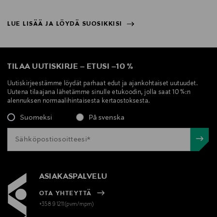
LUE LISÄÄ JA LÖYDÄ SUOSIKKISI
NÄYTÄ VÄHEMMÄN
LUE LISÄÄ JA LÖYDÄ SUOSIKKISI
TILAA UUTISKIRJE
–
ETUSI
–
10 %
Uutiskirjeestämme löydät parhaat edut ja ajankohtaiset uutuudet.
Uutena tilaajana lähetämme sinulle etukoodin, jolla saat 10 %:n
alennuksen normaalihintaisesta kertaostoksesta.
Suomeksi
På svenska
ASIAKASPALVELU
OTA YHTEYTTÄ
+358 9 1211(pvm/mpm)