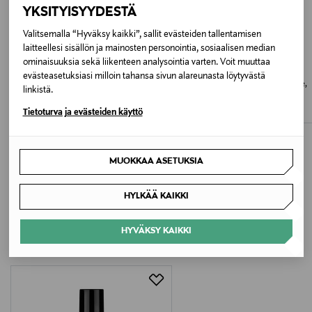
YKSITYISYYDESTÄ
Valmistajan tuotenumero
Valitsemalla “Hyväksy kaikki”, sallit evästeiden tallentamisen
913190
laitteellesi sisällön ja mainosten personointia, sosiaalisen median
ominaisuuksia sekä liikenteen analysointia varten. Voit muuttaa
MADARA
WELEDA
evästeasetuksiasi milloin tahansa sivun alareunasta löytyvästä
Valmistaja
SOS Rich Hydra-Barrier CICA Cream -
Day Cream Contouring -päivävoide,
linkistä.
päivävoide 40 ml
40ml
Transmeri Oy
Original Price
Original Price
43,70 €
46,90 €
Tietoturva ja evästeiden käyttö
Valmistajan osoite
Linnoitustie 2 A, 02600 Espoo, Finland
MUOKKAA ASETUKSIA
Digitaalinen osoite
HYLKÄÄ KAIKKI
LISÄÄ KIINNOSTAVIA
kuluttajapalvelu@transmeri.fi
TUOTTEITA
HYVÄKSY KAIKKI
Avainsanat
lavera, päivävoide, kasvovoide, voide