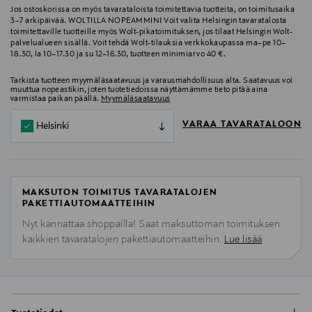
Jos ostoskorissa on myös tavarataloista toimitettavia tuotteita, on toimitusaika
3–7 arkipäivää. WOLTILLA NOPEAMMIN! Voit valita Helsingin tavaratalosta
toimitettaville tuotteille myös Wolt-pikatoimituksen, jos tilaat Helsingin Wolt-
palvelualueen sisällä. Voit tehdä Wolt-tilauksia verkkokaupassa ma–pe 10–
18.30, la 10–17.30 ja su 12–16.30, tuotteen minimiarvo 40 €.
Tarkista tuotteen myymäläsaatavuus ja varausmahdollisuus alta. Saatavuus voi
muuttua nopeastikin, joten tuotetiedoissa näyttämämme tieto pitää aina
varmistaa paikan päällä.
Myymäläsaatavuus
VARAA TAVARATALOON
Helsinki
MAKSUTON TOIMITUS TAVARATALOJEN
PAKETTIAUTOMAATTEIHIN
Nyt kannattaa shoppailla! Saat maksuttoman toimituksen
kaikkien tavaratalojen pakettiautomaatteihin.
Lue lisää