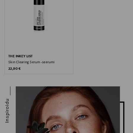
THE INKEY LIST
Skin Clearing Serum -seerumi
Original Price
22,90 €
Inspiroidu