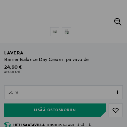
LAVERA
Barrier Balance Day Cream -päivavoide
Original Price
24,90 €
498,00 €/1l
null
null
LISÄÄ OSTOSKORIIN
HETI SAATAVILLA
TOIMITUS 1-4 ARKIPÄIVÄSSÄ