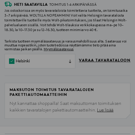
HETI SAATAVILLA
TOIMITUS 1-4 ARKIPÄIVÄSSÄ
Jos ostoskorissa on myös tavarataloista toimitettavia tuotteita, on toimitusaika
3–7 arkipäivää. WOLTILLA NOPEAMMIN! Voit valita Helsingin tavaratalosta
toimitettaville tuotteille myös Wolt-pikatoimituksen, jos tilaat Helsingin Wolt-
palvelualueen sisällä. Voit tehdä Wolt-tilauksia verkkokaupassa ma–pe 10–
18.30, la 10–17.30 ja su 12–16.30, tuotteen minimiarvo 40 €.
Tarkista tuotteen myymäläsaatavuus ja varausmahdollisuus alta. Saatavuus voi
muuttua nopeastikin, joten tuotetiedoissa näyttämämme tieto pitää aina
varmistaa paikan päällä.
Myymäläsaatavuus
VARAA TAVARATALOON
Helsinki
MAKSUTON TOIMITUS TAVARATALOJEN
PAKETTIAUTOMAATTEIHIN
Nyt kannattaa shoppailla! Saat maksuttoman toimituksen
kaikkien tavaratalojen pakettiautomaatteihin.
Lue lisää