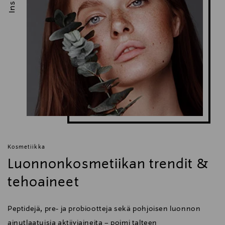
Valmistajan osoite
Linnoitustie 2 A, 02600 Espoo, Finland
Digitaalinen osoite
kuluttajapalvelu@transmeri.fi
Avainsanat
Lavera, luonnonkosmetiikka, alkoholiton
Kosmetiikka
Luonnonkosmetiikan trendit &
tehoaineet
Peptidejä, pre- ja probiootteja sekä pohjoisen luonnon
ainutlaatuisia aktiiviaineita – poimi talteen