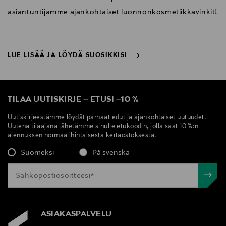
asiantuntijamme ajankohtaiset luonnonkosmetiikkavinkit!
LUE LISÄÄ JA LÖYDÄ SUOSIKKISI
NÄYTÄ VÄHEMMÄN
LUE LISÄÄ JA LÖYDÄ SUOSIKKISI
TILAA UUTISKIRJE
–
ETUSI
–
10 %
Uutiskirjeestämme löydät parhaat edut ja ajankohtaiset uutuudet.
Uutena tilaajana lähetämme sinulle etukoodin, jolla saat 10 %:n
alennuksen normaalihintaisesta kertaostoksesta.
Suomeksi
På svenska
ASIAKASPALVELU