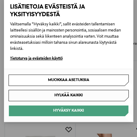
LISÄTIETOJA EVÄSTEISTÄ JA
Ihotyyppi
YKSITYISYYDESTÄ
Kaikki ihotyypit
Valitsemalla “Hyväksy kaikki”, sallit evästeiden tallentamisen
laitteellesi sisällön ja mainosten personointia, sosiaalisen median
Meikkityyppi
ominaisuuksia sekä liikenteen analysointia varten. Voit muuttaa
LAVERA
LAVERA
evästeasetuksiasi milloin tahansa sivun alareunasta löytyvästä
Deo Roll-On Natural & Invisible
Deo Roll-On Natural & Mild deodora
Voidemainen
linkistä.
deodorantti 50 ml
50 ml
Original Price
Original Price
11,00 €
11,00 €
Tietoturva ja evästeiden käyttö
Väri
NOCOL
MUOKKAA ASETUKSIA
Koko
LISÄÄ KIINNOSTAVIA
HYLKÄÄ KAIKKI
50 ML
TUOTTEITA
HYVÄKSY KAIKKI
Ainesosaluettelo
Glycine Soja (Soybean) Oil*, Sodium Bicarbonate, Zinc
Oxide, Hydrogenated Vegetable Oil, Zea Mays (Corn)
Starch, Butyrospermum Parkii (Shea) Butter, Glyceryl