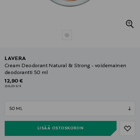
LAVERA
Cream Deodorant Natural & Strong - voidemainen
deodorantti 50 ml
Original Price
12,90 €
258,00 €/1l
null
null
LISÄÄ OSTOSKORIIN