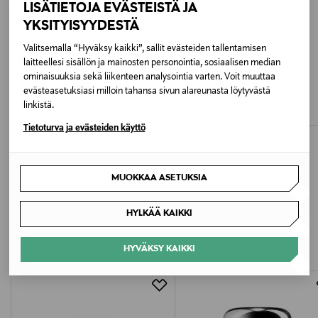
LISÄTIETOJA EVÄSTEISTÄ JA
Ihotyyppi
YKSITYISYYDESTÄ
Kaikki ihotyypit
Valitsemalla “Hyväksy kaikki”, sallit evästeiden tallentamisen
laitteellesi sisällön ja mainosten personointia, sosiaalisen median
Väri
LAVERA
I'M NORDIC ECO COSMETICS
ominaisuuksia sekä liikenteen analysointia varten. Voit muuttaa
Cream Deodorant Natural & Strong -
Shea Deo -deodorantti
NOCOL
evästeasetuksiasi milloin tahansa sivun alareunasta löytyvästä
voidemainen deodorantti 50 ml
Original Price
alk.
12,00 €
linkistä.
Original Price
12,90 €
Koko
Tietoturva ja evästeiden käyttö
50 ml
MUOKKAA ASETUKSIA
Ainesosaluettelo
LISÄÄ KIINNOSTAVIA
Water (Aqua), Alcohol*, Triethyl Citrate, Fragrance
HYLKÄÄ KAIKKI
(Parfum)**, Zinc PCA, Glycerin, Zinc Ricinoleate,
TUOTTEITA
Xanthan Gum, Salvia Officinalis (Sage) Leaf Water*,
HYVÄKSY KAIKKI
Prunus Amygdalus Dulcis (Sweet Almond) Seed
Extract*, Hydrolyzed Pearl, Linalool**, Citronellol**,
Limonene**, Benzyl Salicylate**, Geraniol**, Anise
Alcohol**, Eugenol**, Citral**, Coumarin**