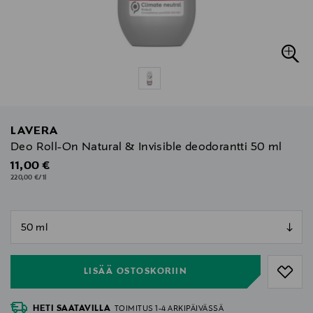
LAVERA
Deo Roll-On Natural & Invisible deodorantti 50 ml
Original Price
11,00 €
220,00 €/1l
null
null
LISÄÄ OSTOSKORIIN
HETI SAATAVILLA
TOIMITUS 1-4 ARKIPÄIVÄSSÄ