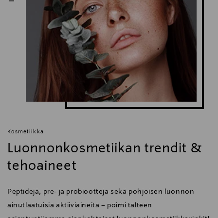
Lavera, luonnonkosmetiikka, hellävarainen, raikas,
vegaaninen
Kosmetiikka
Luonnonkosmetiikan trendit &
tehoaineet
Peptidejä, pre- ja probiootteja sekä pohjoisen luonnon
ainutlaatuisia aktiiviaineita – poimi talteen