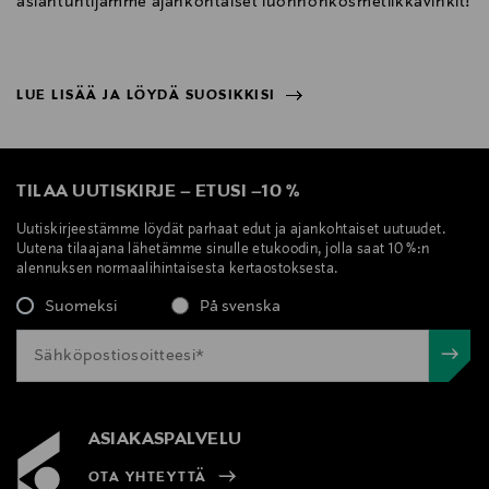
asiantuntijamme ajankohtaiset luonnonkosmetiikkavinkit!
LUE LISÄÄ JA LÖYDÄ SUOSIKKISI
NÄYTÄ VÄHEMMÄN
LUE LISÄÄ JA LÖYDÄ SUOSIKKISI
TILAA UUTISKIRJE
–
ETUSI
–
10 %
Uutiskirjeestämme löydät parhaat edut ja ajankohtaiset uutuudet.
Uutena tilaajana lähetämme sinulle etukoodin, jolla saat 10 %:n
alennuksen normaalihintaisesta kertaostoksesta.
Suomeksi
På svenska
ASIAKASPALVELU
OTA YHTEYTTÄ