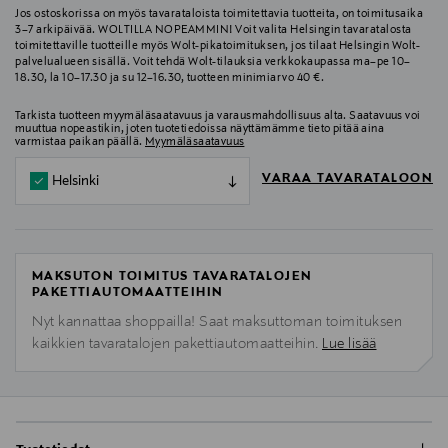
Jos ostoskorissa on myös tavarataloista toimitettavia tuotteita, on toimitusaika
3–7 arkipäivää. WOLTILLA NOPEAMMIN! Voit valita Helsingin tavaratalosta
toimitettaville tuotteille myös Wolt-pikatoimituksen, jos tilaat Helsingin Wolt-
palvelualueen sisällä. Voit tehdä Wolt-tilauksia verkkokaupassa ma–pe 10–
18.30, la 10–17.30 ja su 12–16.30, tuotteen minimiarvo 40 €.
Tarkista tuotteen myymäläsaatavuus ja varausmahdollisuus alta. Saatavuus voi
muuttua nopeastikin, joten tuotetiedoissa näyttämämme tieto pitää aina
varmistaa paikan päällä.
Myymäläsaatavuus
VARAA TAVARATALOON
Helsinki
MAKSUTON TOIMITUS TAVARATALOJEN
PAKETTIAUTOMAATTEIHIN
Nyt kannattaa shoppailla! Saat maksuttoman toimituksen
kaikkien tavaratalojen pakettiautomaatteihin.
Lue lisää