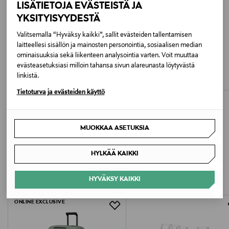
LISÄTIETOJA EVÄSTEISTÄ JA
NOCOL
YKSITYISYYDESTÄ
Valitsemalla “Hyväksy kaikki”, sallit evästeiden tallentamisen
Koko
laitteellesi sisällön ja mainosten personointia, sosiaalisen median
EVOLVE
AIVA
ominaisuuksia sekä liikenteen analysointia varten. Voit muuttaa
200 ML
Superfood Shine Conditioner -hoitoaine
Hoitoaine
evästeasetuksiasi milloin tahansa sivun alareunasta löytyvästä
250 ml
Original Price
41,90 €
linkistä.
Original Price
Valmistusmaa
20,00 €
Tietoturva ja evästeiden käyttö
Saksa
Valmistajan tuotenumero
MUOKKAA ASETUKSIA
912873
LISÄÄ KIINNOSTAVIA
HYLKÄÄ KAIKKI
Valmistaja
TUOTTEITA
HYVÄKSY KAIKKI
Transmeri Oy
ONLINE EXCLUSIVE
Valmistajan osoite
Linnoitustie 2 A, 02600 Espoo, Finland