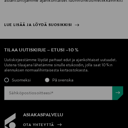
asiantuntijamme ajankohtaiset luonnonkosmetiikkavinkit!
LUE LISÄÄ JA LÖYDÄ SUOSIKKISI
NÄYTÄ VÄHEMMÄN
LUE LISÄÄ JA LÖYDÄ SUOSIKKISI
TILAA UUTISKIRJE
–
ETUSI
–
10 %
Uutiskirjeestämme löydät parhaat edut ja ajankohtaiset uutuudet.
Uutena tilaajana lähetämme sinulle etukoodin, jolla saat 10 %:n
alennuksen normaalihintaisesta kertaostoksesta.
Suomeksi
På svenska
ASIAKASPALVELU
OTA YHTEYTTÄ