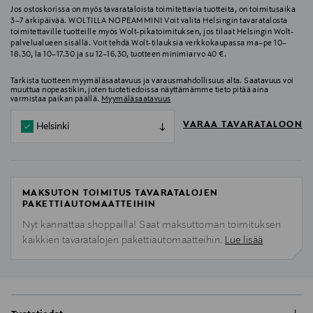
Jos ostoskorissa on myös tavarataloista toimitettavia tuotteita, on toimitusaika
3–7 arkipäivää. WOLTILLA NOPEAMMIN! Voit valita Helsingin tavaratalosta
toimitettaville tuotteille myös Wolt-pikatoimituksen, jos tilaat Helsingin Wolt-
palvelualueen sisällä. Voit tehdä Wolt-tilauksia verkkokaupassa ma–pe 10–
18.30, la 10–17.30 ja su 12–16.30, tuotteen minimiarvo 40 €.
Tarkista tuotteen myymäläsaatavuus ja varausmahdollisuus alta. Saatavuus voi
muuttua nopeastikin, joten tuotetiedoissa näyttämämme tieto pitää aina
varmistaa paikan päällä.
Myymäläsaatavuus
VARAA TAVARATALOON
Helsinki
MAKSUTON TOIMITUS TAVARATALOJEN
PAKETTIAUTOMAATTEIHIN
Nyt kannattaa shoppailla! Saat maksuttoman toimituksen
kaikkien tavaratalojen pakettiautomaatteihin.
Lue lisää