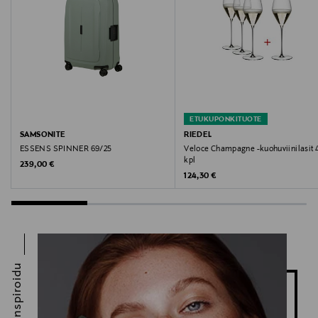
Digitaalinen osoite
kuluttajapalvelu@transmeri.fi
Avainsanat
lavera, hoitoaine, conditioner
ETUKUPONKITUOTE
SAMSONITE
RIEDEL
ESSENS SPINNER 69/25
Veloce Champagne -kuohuviinilasit 
kpl
Original Price
239,00 €
Original Price
124,30 €
Inspiroidu