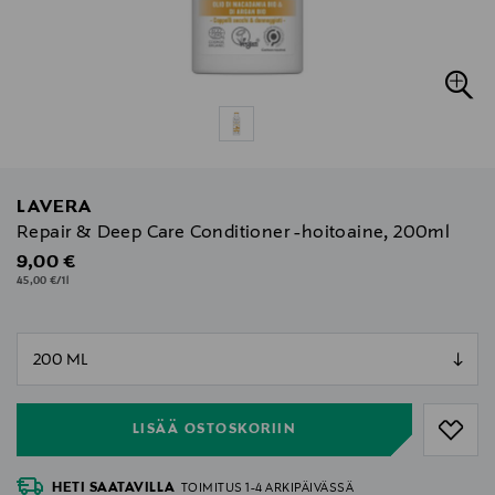
LAVERA
Repair & Deep Care Conditioner -hoitoaine, 200ml
Original Price
9,00 €
45,00 €/1l
null
null
LISÄÄ OSTOSKORIIN
HETI SAATAVILLA
TOIMITUS 1-4 ARKIPÄIVÄSSÄ