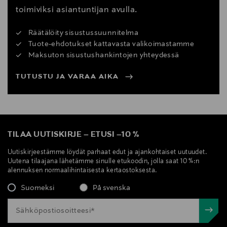
toimiviksi asiantuntijan avulla.
Räätälöity sisustussuunnitelma
Tuote-ehdotukset kattavasta valikoimastamme
Maksuton sisustushankintojen yhteydessä
TUTUSTU JA VARAA AIKA
TILAA UUTISKIRJE
–
ETUSI
–
10 %
Uutiskirjeestämme löydät parhaat edut ja ajankohtaiset uutuudet.
Uutena tilaajana lähetämme sinulle etukoodin, jolla saat 10 %:n
alennuksen normaalihintaisesta kertaostoksesta.
Suomeksi
På svenska