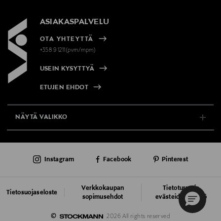
ASIAKASPALVELU
OTA YHTEYTTÄ
+358 9 1211(pvm/mpm)
USEIN KYSYTTYÄ
ETUJEN EHDOT
NÄYTÄ VALIKKO
TUKI & INFO
Instagram
Facebook
Pinterest
AJANKOHTAISTA
PALVELUT
Verkkokaupan
Tietoturva ja
Tietosuojaseloste
sopimusehdot
evästeiden käyttö
VASTUULLISUUS
©
2026 All rights reserved