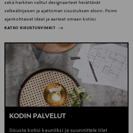
sekä harkiten valitut designaarteet herättävät
selkeälinjaisen ja ajattoman sisustuksen eloon. Poimi
ajankohtaiset ideat ja aarteet omaan kotiisi.
KATSO SISUSTUSVINKIT
NÄYTÄ VÄHEMMÄN
KATSO SISUSTUSVINKIT
KODIN PALVELUT
Sisusta kotisi kauniiksi ja suunnittele tilat