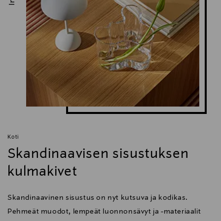
Avainsanat
Le Creuset, valurautapata, uunipata, sydänpata,
matala pata, keittoastia, pataruoka
Koti
Skandinaavisen sisustuksen
kulmakivet
Skandinaavinen sisustus on nyt kutsuva ja kodikas.
Pehmeät muodot, lempeät luonnonsävyt ja -materiaalit