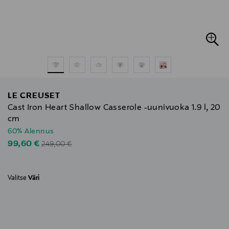
LE CREUSET
Cast Iron Heart Shallow Casserole -uunivuoka 1.9 l, 20
cm
60% Alennus
Original Price
Discounted Price
99,60 €
249,00 €
Valitse
Väri