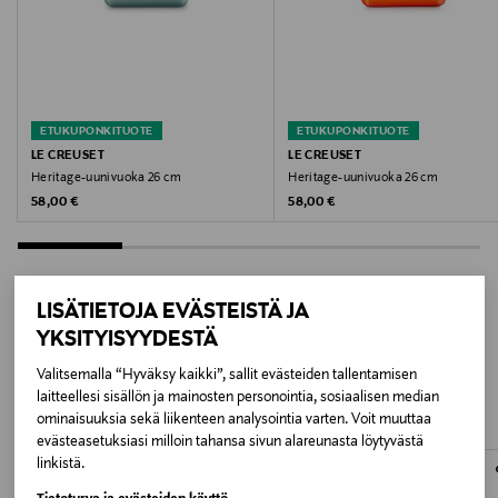
Anna tuotteen jäähtyä huoneenlämpöiseksi ennen
puhdistusta. Älä upota kuumaa tuotetta kylmään
veteen, sillä äkilliset lämpötilanmuutokset voivat
vahingoittaa tuotetta. Kaikki tuotteet ovat
astianpesukoneen kestäviä, paitsi tuotteet, joissa on
ETUKUPONKITUOTE
ETUKUPONKITUOTE
puukahva.
LE CREUSET
LE CREUSET
Heritage-uunivuoka 26 cm
Heritage-uunivuoka 26 cm
Tilavuus
Original Price
Original Price
58,00 €
58,00 €
1.9 l
Takuu
LISÄTIETOJA EVÄSTEISTÄ JA
Elinikäinen takuu
YKSITYISYYDESTÄ
LISÄÄ KIINNOSTAVIA
Väri
Valitsemalla “Hyväksy kaikki”, sallit evästeiden tallentamisen
TUOTTEITA
laitteellesi sisällön ja mainosten personointia, sosiaalisen median
WHITE
ominaisuuksia sekä liikenteen analysointia varten. Voit muuttaa
evästeasetuksiasi milloin tahansa sivun alareunasta löytyvästä
Koko
linkistä.