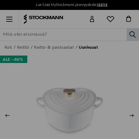
Lue lisää MyStockmann-jäsenyydestä
täältä
Menu
la
ETSI KAIKKI
NAISET
MIEHET
LAPSET
KOTI
KOSMETIIK
Koti
Keittiö
Keitto- & paistoastiat
Uunivuoat
ALE –60%