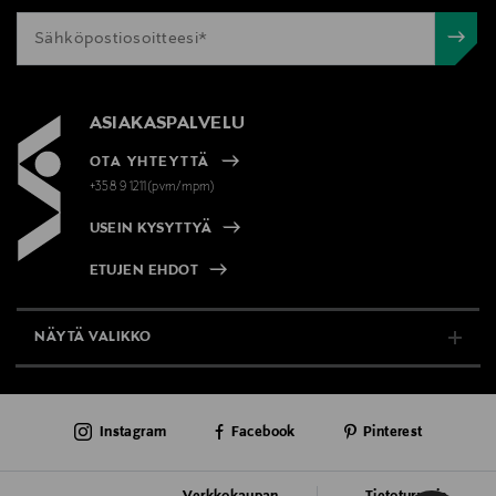
ASIAKASPALVELU
OTA YHTEYTTÄ
+358 9 1211(pvm/mpm)
USEIN KYSYTTYÄ
ETUJEN EHDOT
NÄYTÄ VALIKKO
TUKI & INFO
Instagram
Facebook
Pinterest
AJANKOHTAISTA
PALVELUT