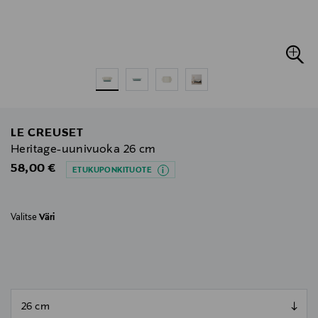
LE CREUSET
Heritage-uunivuoka 26 cm
Original Price
58,00 €
ETUKUPONKITUOTE
Valitse
Väri
null
null