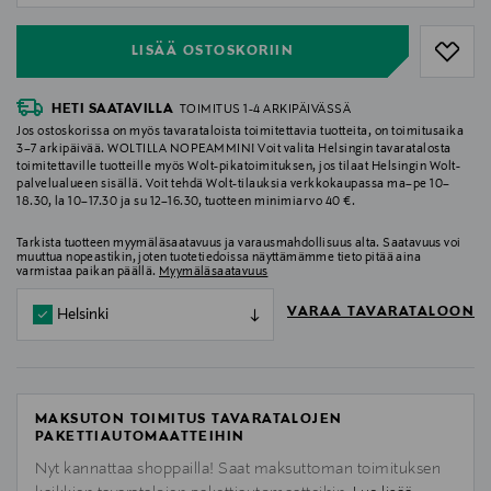
LISÄÄ OSTOSKORIIN
HETI SAATAVILLA
TOIMITUS 1-4 ARKIPÄIVÄSSÄ
Jos ostoskorissa on myös tavarataloista toimitettavia tuotteita, on toimitusaika
3–7 arkipäivää. WOLTILLA NOPEAMMIN! Voit valita Helsingin tavaratalosta
toimitettaville tuotteille myös Wolt-pikatoimituksen, jos tilaat Helsingin Wolt-
palvelualueen sisällä. Voit tehdä Wolt-tilauksia verkkokaupassa ma–pe 10–
18.30, la 10–17.30 ja su 12–16.30, tuotteen minimiarvo 40 €.
Tarkista tuotteen myymäläsaatavuus ja varausmahdollisuus alta. Saatavuus voi
muuttua nopeastikin, joten tuotetiedoissa näyttämämme tieto pitää aina
varmistaa paikan päällä.
Myymäläsaatavuus
VARAA TAVARATALOON
Helsinki
MAKSUTON TOIMITUS TAVARATALOJEN
PAKETTIAUTOMAATTEIHIN
Nyt kannattaa shoppailla! Saat maksuttoman toimituksen