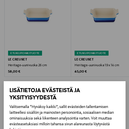
Hoito-ohjeet
Noudata tuotteen hoito- ja pesuohjeistuksia
huolellisesti. Voidaan pestä astianpesukoneessa.
Kokotiedot
26 cm
ETUKUPONKITUOTE
ETUKUPONKITUOTE
Väri
LE CREUSET
LE CREUSET
Heritage-uunivuoka 26 cm
Heritage-uunivuoka 19 x 14 cm
SEA SALT
Original Price
Original Price
58,00 €
45,00 €
Koko
LISÄTIETOJA EVÄSTEISTÄ JA
26 cm
YKSITYISYYDESTÄ
Valitsemalla “Hyväksy kaikki”, sallit evästeiden tallentamisen
Valmistajan tuotenumero
LISÄÄ KIINNOSTAVIA
laitteellesi sisällön ja mainosten personointia, sosiaalisen median
71102267170001
ominaisuuksia sekä liikenteen analysointia varten. Voit muuttaa
TUOTTEITA
evästeasetuksiasi milloin tahansa sivun alareunasta löytyvästä