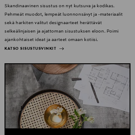
Skandinaavinen sisustus on nyt kutsuva ja kodikas.
Pehmeät muodot, lempeät luonnonsävyt ja -materiaalit
sekä harkiten valitut designaarteet herättävät
selkeälinjaisen ja ajattoman sisustuksen eloon. Poimi
ajankohtaiset ideat ja aarteet omaan kotiisi.
KATSO SISUSTUSVINKIT
NÄYTÄ VÄHEMMÄN
KATSO SISUSTUSVINKIT