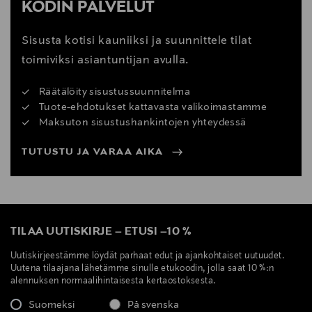
KODIN PALVELUT
Sisusta kotisi kauniiksi ja suunnittele tilat
toimiviksi asiantuntijan avulla.
Räätälöity sisustussuunnitelma
Tuote-ehdotukset kattavasta valikoimastamme
Maksuton sisustushankintojen yhteydessä
TUTUSTU JA VARAA AIKA
TILAA UUTISKIRJE
–
ETUSI
–
10 %
Uutiskirjeestämme löydät parhaat edut ja ajankohtaiset uutuudet.
Uutena tilaajana lähetämme sinulle etukoodin, jolla saat 10 %:n
alennuksen normaalihintaisesta kertaostoksesta.
Suomeksi
På svenska