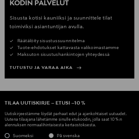
KODIN PALVELUT
Sisusta kotisi kauniiksi ja suunnittele tilat
toimiviksi asiantuntijan avulla.
Räätälöity sisustussuunnitelma
Tuote-ehdotukset kattavasta valikoimastamme
Maksuton sisustushankintojen yhteydessä
TUTUSTU JA VARAA AIKA
TILAA UUTISKIRJE
–
ETUSI
–
10 %
Uutiskirjeestämme löydät parhaat edut ja ajankohtaiset uutuudet.
Uutena tilaajana lähetämme sinulle etukoodin, jolla saat 10 %:n
alennuksen normaalihintaisesta kertaostoksesta.
Suomeksi
På svenska