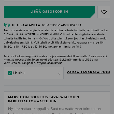
LISÄÄ OSTOSKORIIN
HETI SAATAVILLA
TOIMITUS 1-4 ARKIPÄIVÄSSÄ
Jos ostoskorissa on myös tavarataloista toimitettavia tuotteita, on toimitusaika
3–7 arkipäivää. WOLTILLA NOPEAMMIN! Voit valita Helsingin tavaratalosta
toimitettaville tuotteille myös Wolt-pikatoimituksen, jos tilaat Helsingin Wolt-
palvelualueen sisällä. Voit tehdä Wolt-tilauksia verkkokaupassa ma–pe 10–
18.30, la 10–17.30 ja su 12–16.30, tuotteen minimiarvo 40 €.
Tarkista tuotteen myymäläsaatavuus ja varausmahdollisuus alta. Saatavuus voi
muuttua nopeastikin, joten tuotetiedoissa näyttämämme tieto pitää aina
varmistaa paikan päällä.
Myymäläsaatavuus
VARAA TAVARATALOON
Helsinki
MAKSUTON TOIMITUS TAVARATALOJEN
PAKETTIAUTOMAATTEIHIN
Nyt kannattaa shoppailla! Saat maksuttoman toimituksen