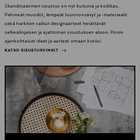
Skandinaavinen sisustus on nyt kutsuva ja kodikas.
Pehmeät muodot, lempeät luonnonsävyt ja -materiaalit
sekä harkiten valitut designaarteet herättävät
selkeälinjaisen ja ajattoman sisustuksen eloon. Poimi
ajankohtaiset ideat ja aarteet omaan kotiisi.
KATSO SISUSTUSVINKIT
NÄYTÄ VÄHEMMÄN
KATSO SISUSTUSVINKIT