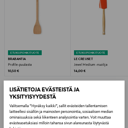
Väri
220 AZURE
Koko
28,5 cm
ETUKUPONKITUOTE
ETUKUPONKITUOTE
Valmistajan tuotenumero
BRABANTIA
LE CREUSET
Profile-puulasta
Jewel Medium -nuolija
93010602220000
Original Price
Original Price
10,50 €
14,00 €
Valmistaja
LISÄTIETOJA EVÄSTEISTÄ JA
Le Creuset SAS
YKSITYISYYDESTÄ
Valmistajan osoite
Valitsemalla “Hyväksy kaikki”, sallit evästeiden tallentamisen
LISÄÄ KIINNOSTAVIA
laitteellesi sisällön ja mainosten personointia, sosiaalisen median
902 Rue Olivier Deguise, 02230 Fresnoy‑le‑Grand,
ominaisuuksia sekä liikenteen analysointia varten. Voit muuttaa
TUOTTEITA
France
evästeasetuksiasi milloin tahansa sivun alareunasta löytyvästä