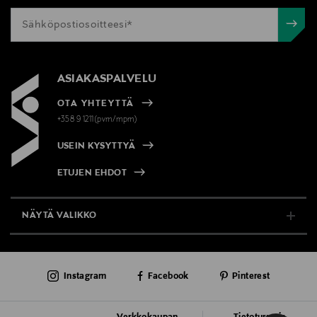
ASIAKASPALVELU
OTA YHTEYTTÄ
+358 9 1211(pvm/mpm)
USEIN KYSYTTYÄ
ETUJEN EHDOT
NÄYTÄ VALIKKO
TUKI & INFO
Instagram
Facebook
Pinterest
AJANKOHTAISTA
PALVELUT