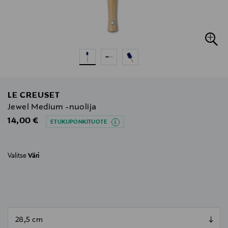
LE CREUSET
Jewel Medium -nuolija
Original Price
14,00 €
ETUKUPONKITUOTE
Valitse
Väri
null
null