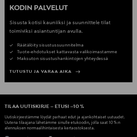
KODIN PALVELUT
Sisusta kotisi kauniiksi ja suunnittele tilat
toimiviksi asiantuntijan avulla.
Räätälöity sisustussuunnitelma
Tuote-ehdotukset kattavasta valikoimastamme
Maksuton sisustushankintojen yhteydessä
TUTUSTU JA VARAA AIKA
TILAA UUTISKIRJE
–
ETUSI
–
10 %
Uutiskirjeestämme löydät parhaat edut ja ajankohtaiset uutuudet.
Uutena tilaajana lähetämme sinulle etukoodin, jolla saat 10 %:n
alennuksen normaalihintaisesta kertaostoksesta.