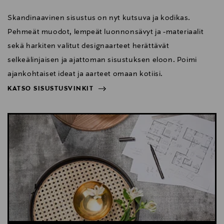
Skandinaavinen sisustus on nyt kutsuva ja kodikas.
Pehmeät muodot, lempeät luonnonsävyt ja -materiaalit
sekä harkiten valitut designaarteet herättävät
selkeälinjaisen ja ajattoman sisustuksen eloon. Poimi
ajankohtaiset ideat ja aarteet omaan kotiisi.
KATSO SISUSTUSVINKIT
NÄYTÄ VÄHEMMÄN
KATSO SISUSTUSVINKIT