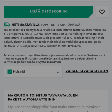
LISÄÄ OSTOSKORIIN
HETI SAATAVILLA
TOIMITUS 1-4 ARKIPÄIVÄSSÄ
Jos ostoskorissa on myös tavarataloista toimitettavia tuotteita, on toimitusaika
3–7 arkipäivää. WOLTILLA NOPEAMMIN! Voit valita Helsingin tavaratalosta
toimitettaville tuotteille myös Wolt-pikatoimituksen, jos tilaat Helsingin Wolt-
palvelualueen sisällä. Voit tehdä Wolt-tilauksia verkkokaupassa ma–pe 10–
18.30, la 10–17.30 ja su 12–16.30, tuotteen minimiarvo 40 €.
Tarkista tuotteen myymäläsaatavuus ja varausmahdollisuus alta. Saatavuus voi
muuttua nopeastikin, joten tuotetiedoissa näyttämämme tieto pitää aina
varmistaa paikan päällä.
Myymäläsaatavuus
VARAA TAVARATALOON
Helsinki
MAKSUTON TOIMITUS TAVARATALOJEN
PAKETTIAUTOMAATTEIHIN
Nyt kannattaa shoppailla! Saat maksuttoman toimituksen