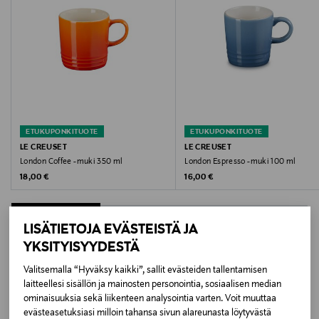
Hoito-ohjeet
Mukin voi pestä astianpesukoneessa.
Mikroaaltouunin,uunin ja pakastimen kestävä
materiaali.
Väri
ETUKUPONKITUOTE
ETUKUPONKITUOTE
CHAMBRAY
LE CREUSET
LE CREUSET
London Coffee -muki 350 ml
London Espresso -muki 100 ml
Koko
Original Price
Original Price
18,00 €
16,00 €
200 ML
LISÄTIETOJA EVÄSTEISTÄ JA
Valmistusmaa
YKSITYISYYDESTÄ
Thaimaa
LISÄÄ KIINNOSTAVIA
Valitsemalla “Hyväksy kaikki”, sallit evästeiden tallentamisen
laitteellesi sisällön ja mainosten personointia, sosiaalisen median
Valmistajan tuotenumero
TUOTTEITA
ominaisuuksia sekä liikenteen analysointia varten. Voit muuttaa
evästeasetuksiasi milloin tahansa sivun alareunasta löytyvästä
70303204080099