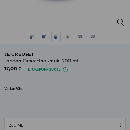
LE CREUSET
London Capuccino -muki 200 ml
Original Price
17,00 €
ETUKUPONKITUOTE
Valitse
Väri
null
null