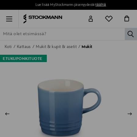
Lue lisää MyStockmann-jäsenyydestä
täältä
Menu
la
ETSI KAIKKI
NAISET
MIEHET
LAPSET
KOTI
KOSMETIIK
Koti
Kattaus
Mukit & kupit & asetit
Mukit
ETUKUPONKITUOTE