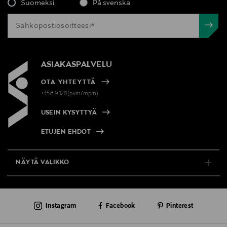
Suomeksi
På svenska
ASIAKASPALVELU
OTA YHTEYTTÄ
+358 9 1211(pvm/mpm)
USEIN KYSYTTYÄ
ETUJEN EHDOT
NÄYTÄ VALIKKO
TUKI & INFO
Instagram
Facebook
Pinterest
AJANKOHTAISTA