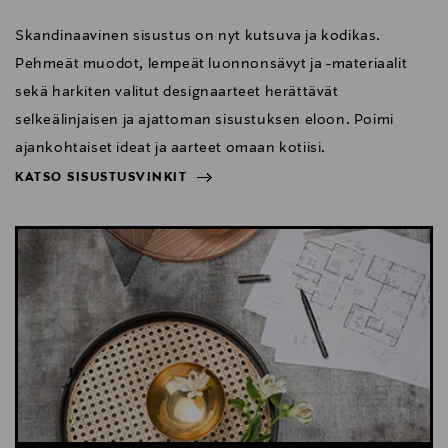
Skandinaavinen sisustus on nyt kutsuva ja kodikas.
Pehmeät muodot, lempeät luonnonsävyt ja -materiaalit
sekä harkiten valitut designaarteet herättävät
selkeälinjaisen ja ajattoman sisustuksen eloon. Poimi
ajankohtaiset ideat ja aarteet omaan kotiisi.
KATSO SISUSTUSVINKIT
NÄYTÄ VÄHEMMÄN
KATSO SISUSTUSVINKIT