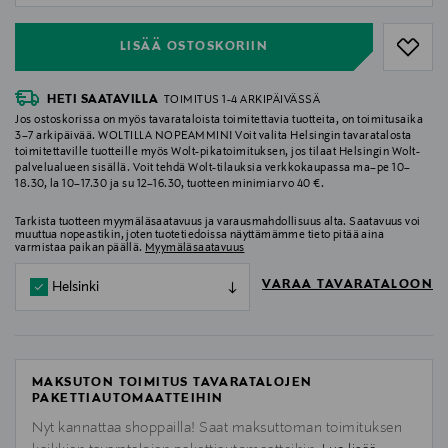
LISÄÄ OSTOSKORIIN
HETI SAATAVILLA
TOIMITUS 1-4 ARKIPÄIVÄSSÄ
Jos ostoskorissa on myös tavarataloista toimitettavia tuotteita, on toimitusaika
3–7 arkipäivää. WOLTILLA NOPEAMMIN! Voit valita Helsingin tavaratalosta
toimitettaville tuotteille myös Wolt-pikatoimituksen, jos tilaat Helsingin Wolt-
palvelualueen sisällä. Voit tehdä Wolt-tilauksia verkkokaupassa ma–pe 10–
18.30, la 10–17.30 ja su 12–16.30, tuotteen minimiarvo 40 €.
Tarkista tuotteen myymäläsaatavuus ja varausmahdollisuus alta. Saatavuus voi
muuttua nopeastikin, joten tuotetiedoissa näyttämämme tieto pitää aina
varmistaa paikan päällä.
Myymäläsaatavuus
VARAA TAVARATALOON
Helsinki
MAKSUTON TOIMITUS TAVARATALOJEN
PAKETTIAUTOMAATTEIHIN
Nyt kannattaa shoppailla! Saat maksuttoman toimituksen