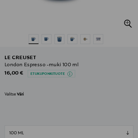
LE CREUSET
London Espresso -muki 100 ml
Original Price
16,00 €
ETUKUPONKITUOTE
Valitse
Väri
null
null