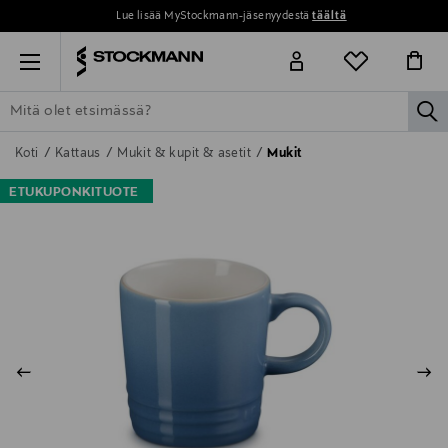
Lue lisää MyStockmann-jäsenyydestä
täältä
Menu
la
ETSI KAIKKI
NAISET
MIEHET
LAPSET
KOTI
KOSMETIIK
Koti
Kattaus
Mukit & kupit & asetit
Mukit
ETUKUPONKITUOTE