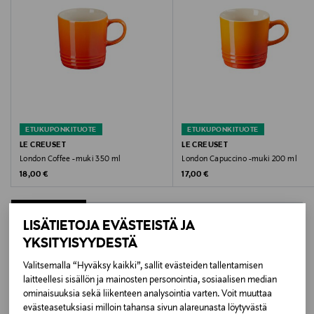
Hoito-ohjeet
Mukin voi pestä astianpesukoneessa.
Mikroaaltouunin,uunin ja pakastimen kestävä
materiaali.
Väri
ETUKUPONKITUOTE
ETUKUPONKITUOTE
CHAMBRAY
LE CREUSET
LE CREUSET
London Coffee -muki 350 ml
London Capuccino -muki 200 ml
Koko
Original Price
Original Price
18,00 €
17,00 €
100 ML
LISÄTIETOJA EVÄSTEISTÄ JA
Valmistusmaa
YKSITYISYYDESTÄ
Thaimaa
LISÄÄ KIINNOSTAVIA
Valitsemalla “Hyväksy kaikki”, sallit evästeiden tallentamisen
laitteellesi sisällön ja mainosten personointia, sosiaalisen median
Valmistajan tuotenumero
TUOTTEITA
ominaisuuksia sekä liikenteen analysointia varten. Voit muuttaa
evästeasetuksiasi milloin tahansa sivun alareunasta löytyvästä
70305104080099