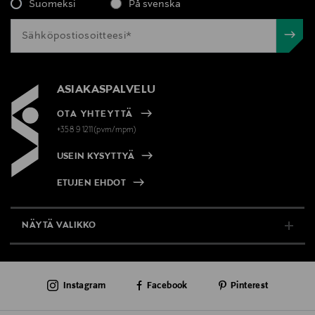
Suomeksi
På svenska
ASIAKASPALVELU
OTA YHTEYTTÄ
+358 9 1211(pvm/mpm)
USEIN KYSYTTYÄ
ETUJEN EHDOT
NÄYTÄ VALIKKO
TUKI & INFO
Instagram
Facebook
Pinterest
AJANKOHTAISTA