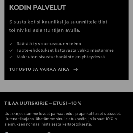
KODIN PALVELUT
Sisusta kotisi kauniiksi ja suunnittele tilat
toimiviksi asiantuntijan avulla.
Räätälöity sisustussuunnitelma
Tuote-ehdotukset kattavasta valikoimastamme
Maksuton sisustushankintojen yhteydessä
TUTUSTU JA VARAA AIKA
TILAA UUTISKIRJE
–
ETUSI
–
10 %
Uutiskirjeestämme löydät parhaat edut ja ajankohtaiset uutuudet.
Uutena tilaajana lähetämme sinulle etukoodin, jolla saat 10 %:n
alennuksen normaalihintaisesta kertaostoksesta.