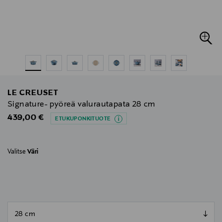
LE CREUSET
Signature- pyöreä valurautapata 28 cm
Original Price
439,00 €
ETUKUPONKITUOTE
Valitse
Väri
null
null