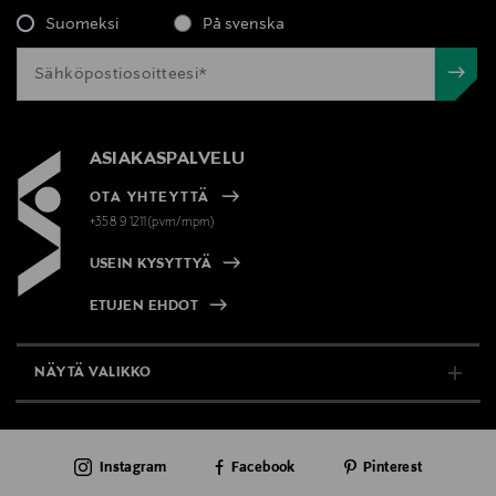
Suomeksi
På svenska
ASIAKASPALVELU
OTA YHTEYTTÄ
+358 9 1211(pvm/mpm)
USEIN KYSYTTYÄ
ETUJEN EHDOT
NÄYTÄ VALIKKO
TUKI & INFO
Instagram
Facebook
Pinterest
AJANKOHTAISTA