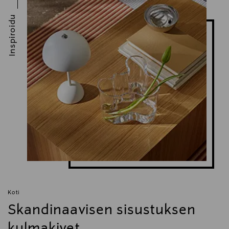
Inspiroidu
Valmistajan osoite
902 Rue Olivier Deguise, 02230 Fresnoy‑le‑Grand,
France
Digitaalinen osoite
scandi.web@lecreuset.com
Avainsanat
le creuset, pata, valurautapata, uunivuoka,
kannellinen vuoka, kannellinen uunipata
Koti
Skandinaavisen sisustuksen
kulmakivet