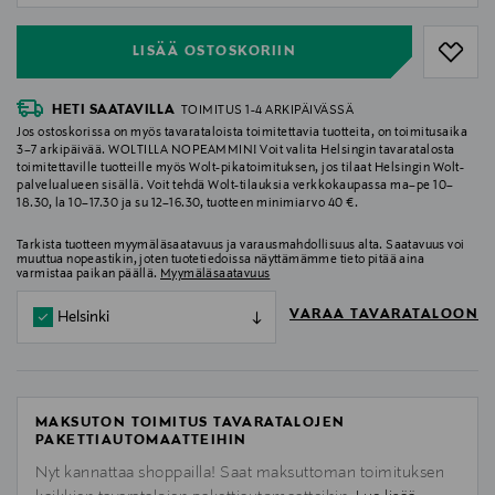
LISÄÄ OSTOSKORIIN
HETI SAATAVILLA
TOIMITUS 1-4 ARKIPÄIVÄSSÄ
Jos ostoskorissa on myös tavarataloista toimitettavia tuotteita, on toimitusaika
3–7 arkipäivää. WOLTILLA NOPEAMMIN! Voit valita Helsingin tavaratalosta
toimitettaville tuotteille myös Wolt-pikatoimituksen, jos tilaat Helsingin Wolt-
palvelualueen sisällä. Voit tehdä Wolt-tilauksia verkkokaupassa ma–pe 10–
18.30, la 10–17.30 ja su 12–16.30, tuotteen minimiarvo 40 €.
Tarkista tuotteen myymäläsaatavuus ja varausmahdollisuus alta. Saatavuus voi
muuttua nopeastikin, joten tuotetiedoissa näyttämämme tieto pitää aina
varmistaa paikan päällä.
Myymäläsaatavuus
VARAA TAVARATALOON
Helsinki
MAKSUTON TOIMITUS TAVARATALOJEN
PAKETTIAUTOMAATTEIHIN
Nyt kannattaa shoppailla! Saat maksuttoman toimituksen