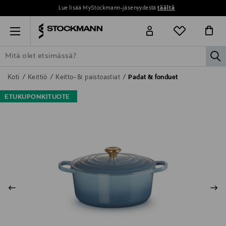
Lue lisää MyStockmann-jäsenyydestä
täältä
Menu
la
ETSI KAIKKI
NAISET
MIEHET
LAPSET
KOTI
KOSMETIIK
Koti
Keittiö
Keitto- & paistoastiat
Padat & fonduet
ETUKUPONKITUOTE