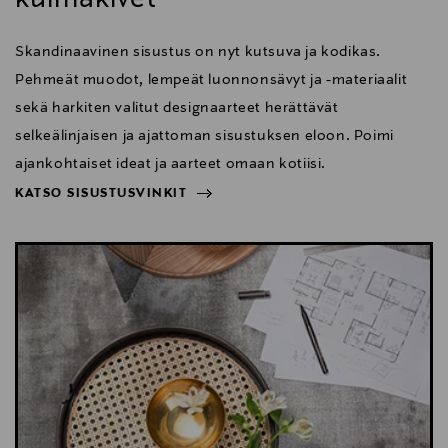
Skandinaavinen sisustus on nyt kutsuva ja kodikas.
Pehmeät muodot, lempeät luonnonsävyt ja -materiaalit
sekä harkiten valitut designaarteet herättävät
selkeälinjaisen ja ajattoman sisustuksen eloon. Poimi
ajankohtaiset ideat ja aarteet omaan kotiisi.
KATSO SISUSTUSVINKIT
NÄYTÄ VÄHEMMÄN
KATSO SISUSTUSVINKIT