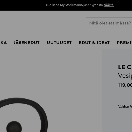
Lue lisää MyStockmann-jäsenyydestä
täältä
KKA
JÄSENEDUT
UUTUUDET
EDUT & IDEAT
PREMI
LE 
Ves
Origin
119,0
Valitse
V