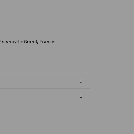
 Fresnoy‑le‑Grand, France
luessa tuotteen vastaanottamisesta.
tuotteen koosta riippuen