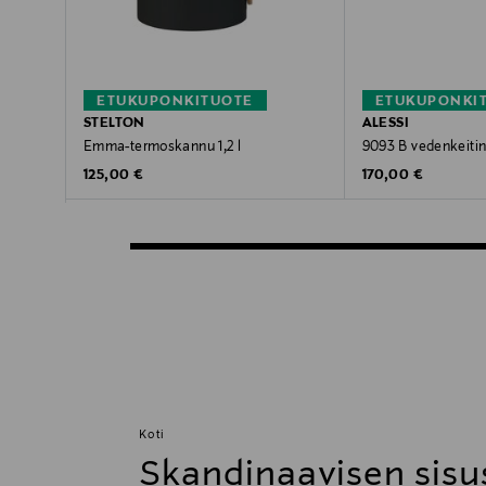
ETUKUPONKITUOTE
ETUKUPONKI
STELTON
ALESSI
Emma-termoskannu 1,2 l
9093 B vedenkeitin
Original Price
Original Price
125,00 €
170,00 €
Koti
Skandinaavisen sisu