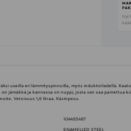
MAK
PAK
Nyt 
kaik
si useilla eri lämmityspinnoilla, myös induktioliedellä. Kaat
on jämäkkä ja kannessa on nuppi, josta sen saa painettua kii
noite. Vetoisuus 1,6 litraa. Käsinpesu.
104493487
ENAMELLED STEEL