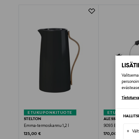
Pikatoimitus Wolt
LISÄT
Valitsemal
personoin
evästeaset
Tietoturva
ETUKUPONKITUOTE
ETUKUPONKI
HALLIT
STELTON
ALESSI
Emma-termoskannu 1,2 l
9093 B vedenkeitin
+
Väl
Original Price
Original Price
125,00 €
170,00 €