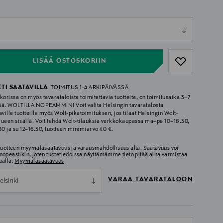
ull
ull
LISÄÄ OSTOSKORIIN
ETI SAATAVILLA
TOIMITUS 1-4 ARKIPÄIVÄSSÄ
korissa on myös tavarataloista toimitettavia tuotteita, on toimitusaika 3–7
ää. WOLTILLA NOPEAMMIN! Voit valita Helsingin tavaratalosta
aville tuotteille myös Wolt-pikatoimituksen, jos tilaat Helsingin Wolt-
lueen sisällä. Voit tehdä Wolt-tilauksia verkkokaupassa ma–pe 10–18.30,
.30 ja su 12–16.30, tuotteen minimiarvo 40 €.
 tuotteen myymäläsaatavuus ja varausmahdollisuus alta. Saatavuus voi
nopeastikin, joten tuotetiedoissa näyttämämme tieto pitää aina varmistaa
äällä.
Myymäläsaatavuus
VARAA TAVARATALOON
elsinki