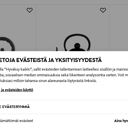
Alk. 6,90 €, kun toimitus on saatavi
IETOJA EVÄSTEISTÄ JA YKSITYISYYDESTÄ
la “Hyväksy kaikki”, sallit evästeiden tallentamisen laitteellesi sisällön ja maino
tia, sosiaalisen median ominaisuuksia sekä liikenteen analysointia varten. Voit 
uksiasi milloin tahansa sivun alareunasta löytyvästä linkistä.
 ja evästeiden käyttö
TUOTE
ETUKUPONKITUOTE
ETU
SE EVÄSTERYHMIÄ
LE CREUSET
STELTO
 2 L
Vesipannu
EM77-te
ttämättömät evästeet
Aina hyv
Original Price
Original
119,00 €
79,90 