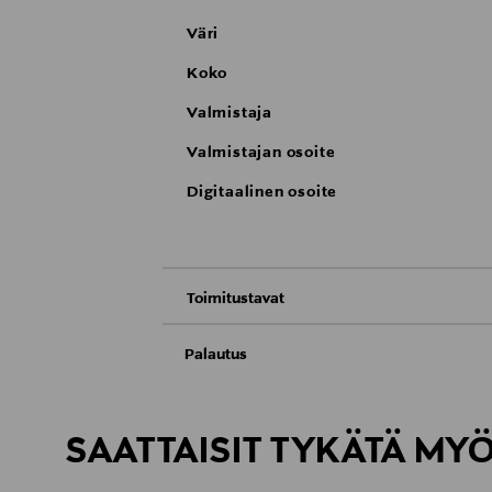
Väri
Koko
Valmistaja
Valmistajan osoite
Digitaalinen osoite
Toimitustavat
Nouto tavaratalosta
Palautus
Meille on hyvin tärkeää, että olet tyytyvä
Toimitus automaattiin tai noutopisteeseen
Palauttaminen on maksutonta eikä sinun ta
SAATTAISIT TYKÄTÄ MY
LUE TARKEMMAT PALAUTUSOHJEET
Kotiinkuljetus