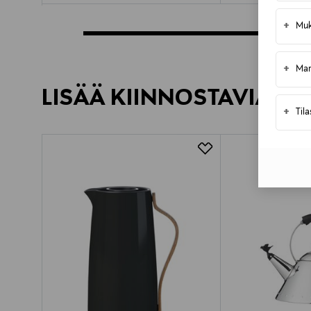
+
Muk
+
Mar
LISÄÄ KIINNOSTAVIA TU
+
Til