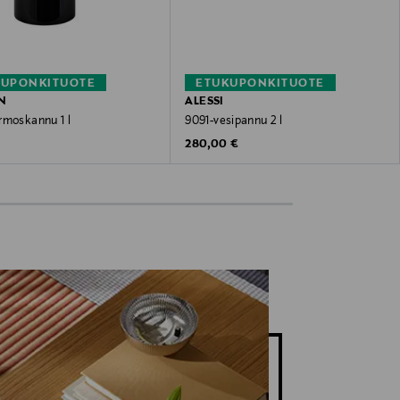
KUPONKITUOTE
ETUKUPONKITUOTE
N
ALESSI
rmoskannu 1 l
9091-vesipannu 2 l
 Price
Original Price
€
280,00 €