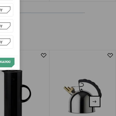
sy
sy
sy
KAIKKI