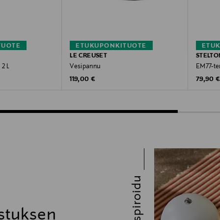
TUOTE
ETUKUPONKITUOTE
ETU
LE CREUSET
STELTO
 2 L
Vesipannu
EM77-te
Original Price
Original
119,00 €
79,90 
Inspiroidu
stuksen