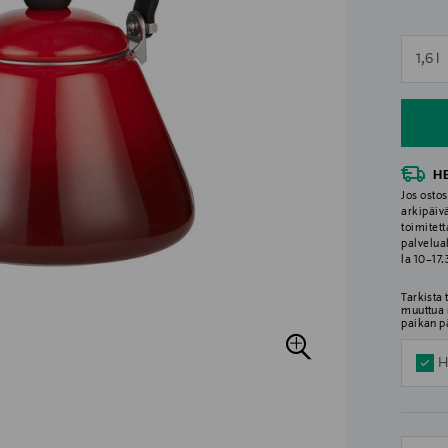
n
1,6 l
n
H
Jos ostos
arkipäiv
toimitett
palvelua
la 10–17
Tarkista
muuttua 
paikan p
H