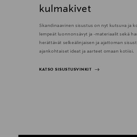
kulmakivet
Skandinaavinen sisustus on nyt kutsuva ja 
lempeät luonnonsävyt ja -materiaalit sekä har
herättävät selkeälinjaisen ja ajattoman sisu
ajankohtaiset ideat ja aarteet omaan kotiisi.
KATSO SISUSTUSVINKIT
KATSO SISUSTUSVINKIT