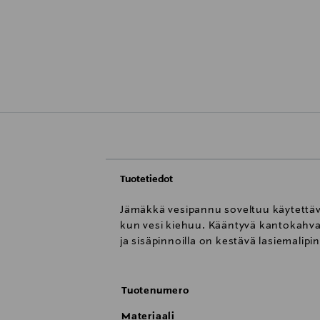
Tuotetiedot
Jämäkkä vesipannu soveltuu käytettäväk
kun vesi kiehuu. Kääntyvä kantokahva 
ja sisäpinnoilla on kestävä lasiemalipin
Tuotenumero
Materiaali