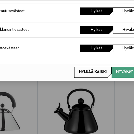
autusevästeet
Hylkää
Hyväk
kkinointievästeet
Hylkää
Hyväk
OTTEITA
astoevästeet
Hylkää
Hyväk
HYVÄKSY 
HYLKÄÄ KAIKKI