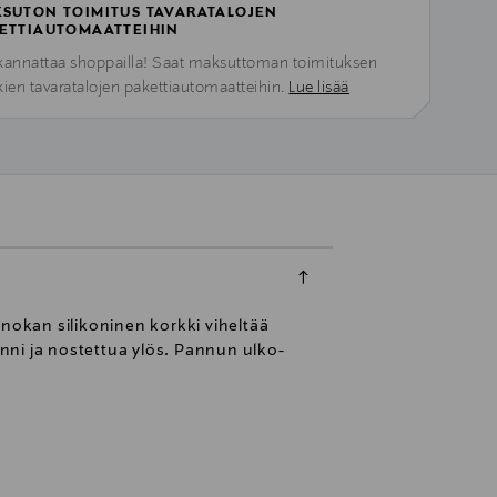
SUTON TOIMITUS TAVARATALOJEN
ETTIAUTOMAATTEIHIN
kannattaa shoppailla! Saat maksuttoman toimituksen
kien tavaratalojen pakettiautomaatteihin.
Lue lisää
onokan silikoninen korkki viheltää
nni ja nostettua ylös. Pannun ulko-