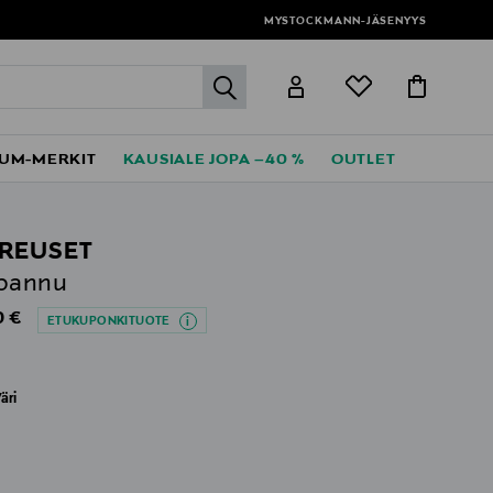
MYSTOCKMANN-JÄSENYYS
label.header.go
UM-MERKIT
KAUSIALE JOPA –40 %
OUTLET
CREUSET
ipannu
al Price
0 €
ETUKUPONKITUOTE
äri