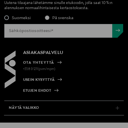
Uutena tilaajana lähetämme sinulle etukoodin, jolla saat 10 %:n
Avainsanat
alennuksen normaalihintaisesta kertaostoksesta.
Le Labo, suihkugeeli, vartalonhoito
Suomeksi
På svenska
ASIAKASPALVELU
OTA YHTEYTTÄ
+358 9 1211(pvm/mpm)
USEIN KYSYTTYÄ
ETUJEN EHDOT
NÄYTÄ VALIKKO
TUKI & INFO