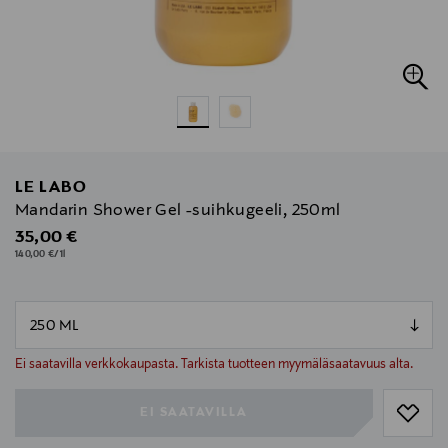
LE LABO
Mandarin Shower Gel -suihkugeeli, 250ml
Original Price
35,00 €
140,00 €/1l
null
null
Ei saatavilla verkkokaupasta. Tarkista tuotteen myymäläsaatavuus alta.
EI SAATAVILLA