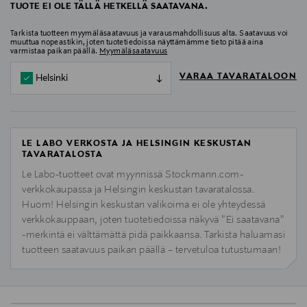
TUOTE EI OLE TÄLLÄ HETKELLÄ SAATAVANA.
Tarkista tuotteen myymäläsaatavuus ja varausmahdollisuus alta. Saatavuus voi
muuttua nopeastikin, joten tuotetiedoissa näyttämämme tieto pitää aina
varmistaa paikan päällä.
Myymäläsaatavuus
VARAA TAVARATALOON
Helsinki
LE LABO VERKOSTA JA HELSINGIN KESKUSTAN
TAVARATALOSTA
Le Labo-tuotteet ovat myynnissä Stockmann.com-
verkkokaupassa ja Helsingin keskustan tavaratalossa.
Huom! Helsingin keskustan valikoima ei ole yhteydessä
verkkokauppaan, joten tuotetiedoissa näkyvä "Ei saatavana"
-merkintä ei välttämättä pidä paikkaansa. Tarkista haluamasi
tuotteen saatavuus paikan päällä – tervetuloa tutustumaan!