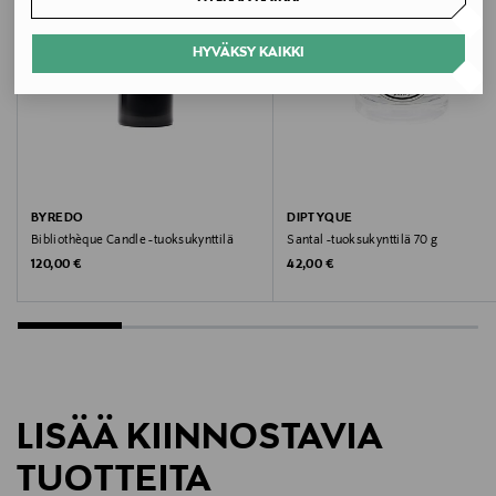
Väri
HYVÄKSY KAIKKI
NOCOL
Koko
245 G
Valmistajan tuotenumero
BYREDO
DIPTYQUE
Bibliothèque Candle -tuoksukynttilä
Santal -tuoksukynttilä 70 g
J1XR010000
Original Price
Original Price
120,00 €
42,00 €
Valmistaja
Estee Lauder Finland Oy
Valmistajan osoite
LISÄÄ KIINNOSTAVIA
Hämeentie 15, 00500, Helsinki, Finland
TUOTTEITA
Digitaalinen osoite