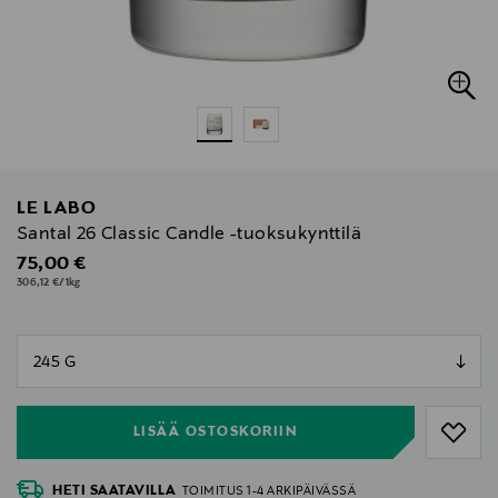
LE LABO
Santal 26 Classic Candle -tuoksukynttilä
Original Price
75,00 €
306,12 €/1kg
null
null
LISÄÄ OSTOSKORIIN
HETI SAATAVILLA
TOIMITUS 1-4 ARKIPÄIVÄSSÄ