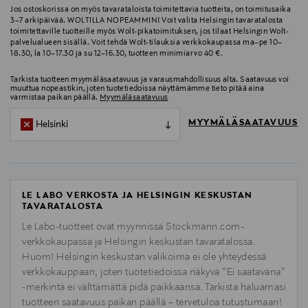
Jos ostoskorissa on myös tavarataloista toimitettavia tuotteita, on toimitusaika
3–7 arkipäivää. WOLTILLA NOPEAMMIN! Voit valita Helsingin tavaratalosta
toimitettaville tuotteille myös Wolt-pikatoimituksen, jos tilaat Helsingin Wolt-
palvelualueen sisällä. Voit tehdä Wolt-tilauksia verkkokaupassa ma–pe 10–
18.30, la 10–17.30 ja su 12–16.30, tuotteen minimiarvo 40 €.
Tarkista tuotteen myymäläsaatavuus ja varausmahdollisuus alta. Saatavuus voi
muuttua nopeastikin, joten tuotetiedoissa näyttämämme tieto pitää aina
varmistaa paikan päällä.
Myymäläsaatavuus
MYYMÄLÄSAATAVUUS
Helsinki
LE LABO VERKOSTA JA HELSINGIN KESKUSTAN
TAVARATALOSTA
Le Labo-tuotteet ovat myynnissä Stockmann.com-
verkkokaupassa ja Helsingin keskustan tavaratalossa.
Huom! Helsingin keskustan valikoima ei ole yhteydessä
verkkokauppaan, joten tuotetiedoissa näkyvä "Ei saatavana"
-merkintä ei välttämättä pidä paikkaansa. Tarkista haluamasi
tuotteen saatavuus paikan päällä – tervetuloa tutustumaan!