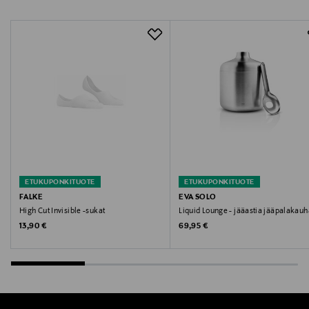
csfinland@fi.estee.com
Avainsanat
Le Labo, tuoksukynttilä, huonetuoksu, koti, sisustus
ETUKUPONKITUOTE
ETUKUPONKITUOTE
FALKE
EVA SOLO
High Cut Invisible -sukat
Liquid Lounge - jääastia jääpalakauh
Original Price
Original Price
13,90 €
69,95 €