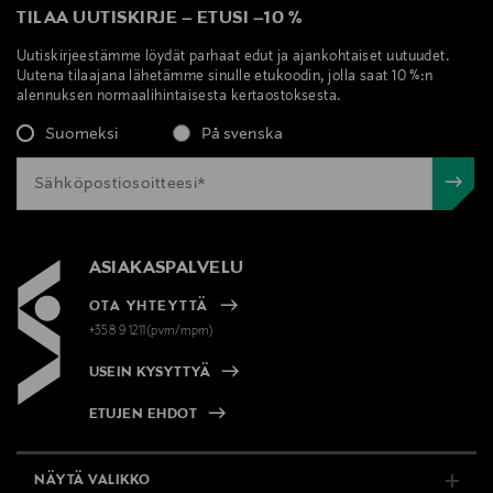
TILAA UUTISKIRJE
–
ETUSI
–
10 %
Uutiskirjeestämme löydät parhaat edut ja ajankohtaiset uutuudet.
Uutena tilaajana lähetämme sinulle etukoodin, jolla saat 10 %:n
alennuksen normaalihintaisesta kertaostoksesta.
Suomeksi
På svenska
ASIAKASPALVELU
OTA YHTEYTTÄ
+358 9 1211(pvm/mpm)
USEIN KYSYTTYÄ
ETUJEN EHDOT
NÄYTÄ VALIKKO