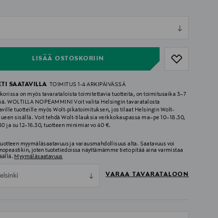
ull
ull
LISÄÄ OSTOSKORIIN
ETI SAATAVILLA
TOIMITUS 1-4 ARKIPÄIVÄSSÄ
korissa on myös tavarataloista toimitettavia tuotteita, on toimitusaika 3–7
ää. WOLTILLA NOPEAMMIN! Voit valita Helsingin tavaratalosta
aville tuotteille myös Wolt-pikatoimituksen, jos tilaat Helsingin Wolt-
lueen sisällä. Voit tehdä Wolt-tilauksia verkkokaupassa ma–pe 10–18.30,
.30 ja su 12–16.30, tuotteen minimiarvo 40 €.
 tuotteen myymäläsaatavuus ja varausmahdollisuus alta. Saatavuus voi
nopeastikin, joten tuotetiedoissa näyttämämme tieto pitää aina varmistaa
äällä.
Myymäläsaatavuus
VARAA TAVARATALOON
elsinki