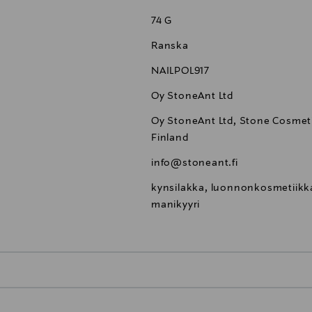
74 G
Ranska
NAILPOL917
Oy StoneAnt Ltd
Oy StoneAnt Ltd, Stone Cosmeti
Finland
info@stoneant.fi
kynsilakka, luonnonkosmetiikk
manikyyri
0,00 €