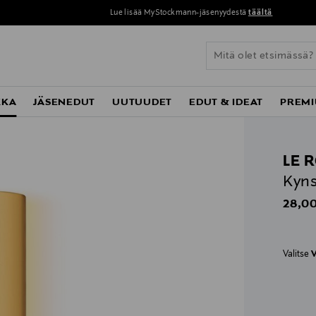
Lue lisää MyStockmann-jäsenyydestä
täältä
KKA
JÄSENEDUT
UUTUUDET
EDUT & IDEAT
PREMI
LE 
Kyns
Origin
28,00
Valitse
V