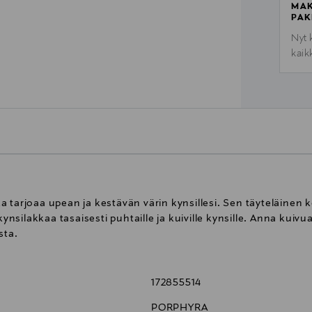
MAK
PAK
Nyt 
kaik
 tarjoaa upean ja kestävän värin kynsillesi. Sen täyteläinen
 kynsilakkaa tasaisesti puhtaille ja kuiville kynsille. Anna ku
sta.
172855514
PORPHYRA