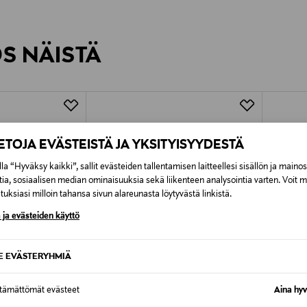
inen tilaukseesi. Voit palauttaa tilaamasi tuotteen 30 vuorokauden ku
0,00 € – 4,90 €
lee palauttaa avaamattomissa alkuperäispakkauksissaan ja palautetta
ÖS NÄISTÄ
7,90 €–50,00 € kuljetusyhtiöstä ja 
Alk. 6,90 €, kun toimitus on saatavi
IETOJA EVÄSTEISTÄ JA YKSITYISYYDESTÄ
la “Hyväksy kaikki”, sallit evästeiden tallentamisen laitteellesi sisällön ja maino
tia, sosiaalisen median ominaisuuksia sekä liikenteen analysointia varten. Voit 
uksiasi milloin tahansa sivun alareunasta löytyvästä linkistä.
 ja evästeiden käyttö
SE EVÄSTERYHMIÄ
ttämättömät evästeet
Aina hyv