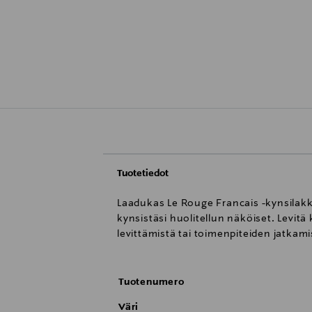
Tuotetiedot
Laadukas Le Rouge Francais -kynsilakka
kynsistäsi huolitellun näköiset. Levitä
levittämistä tai toimenpiteiden jatkami
Tuotenumero
Väri