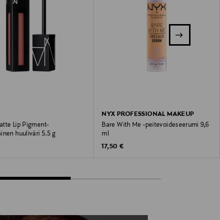
NYX PROFESSIONAL MAKEUP
tte Lip Pigment-
Bare With Me -peitevoideseerumi 9,6
nen huuliväri 5.5 g
ml
 Price
Original Price
€
17,50 €