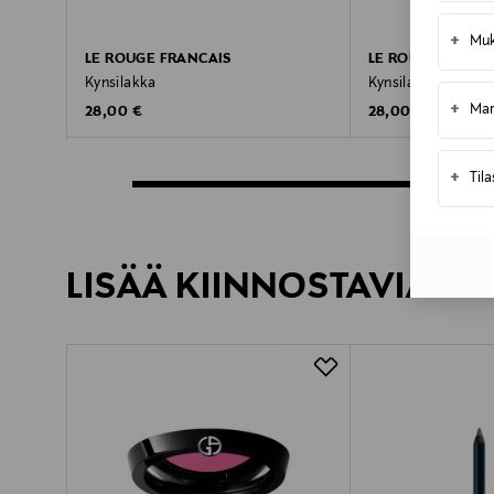
+
Muk
LE ROUGE FRANCAIS
LE ROUGE FRANC
Kynsilakka
Kynsilakka
+
Mar
Original Price
Original Price
28,00 €
28,00 €
+
Til
LISÄÄ KIINNOSTAVIA TU