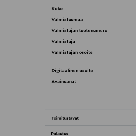
Koko
Valmistusmaa
Valmistajan tuotenumero
Valmistaja
Valmistajan osoite
Digitaalinen osoite
Avainsanat
Toimitustavat
Nouto tavaratalosta
Palautus