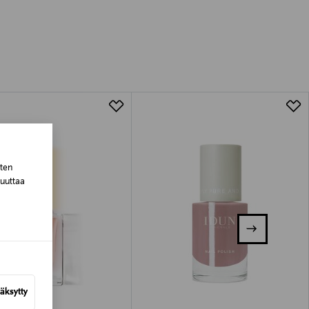
luessa tuotteen vastaanottamisesta.
van tuotteen sinetin tulee olla ehjä.
tuotteen koosta riippuen
lla valittuun osoitteeseen.
sten
muuttaa
äksytty