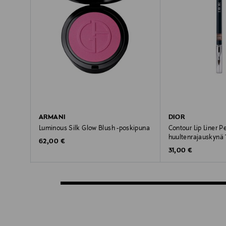
ARMANI
DIOR
Luminous Silk Glow Blush -poskipuna
Contour Lip Liner Pe
huultenrajauskynä 1
Original Price
62,00 €
Original Price
31,00 €