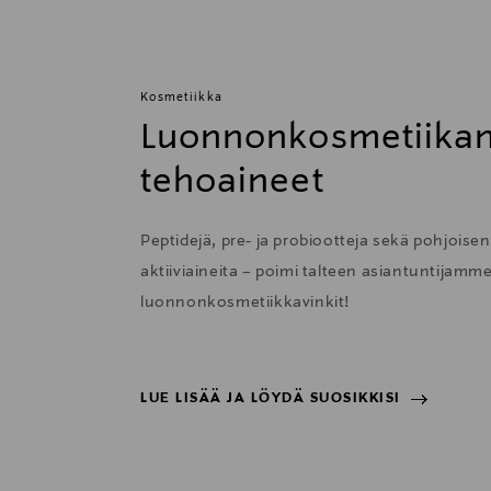
Kosmetiikka
Luonnonkosmetiikan
tehoaineet
Peptidejä, pre- ja probiootteja sekä pohjoise
aktiiviaineita – poimi talteen asiantuntijamm
luonnonkosmetiikkavinkit!
LUE LISÄÄ JA LÖYDÄ SUOSIKKISI