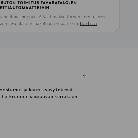
SUTON TOIMITUS TAVARATALOJEN
ETTIAUTOMAATTEIHIN
kannattaa shoppailla! Saat maksuttoman toimituksen
kien tavaratalojen pakettiautomaatteihin.
Lue lisää
 koostumus ja kaunis sävy tekevät
ivua hetki ennen seuraavan kerroksen