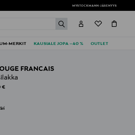
MYSTOCKMANN-JÄSENYYS
label.header.go
UM-MERKIT
KAUSIALE JOPA –40 %
OUTLET
ROUGE FRANCAIS
ilakka
al Price
 €
äri