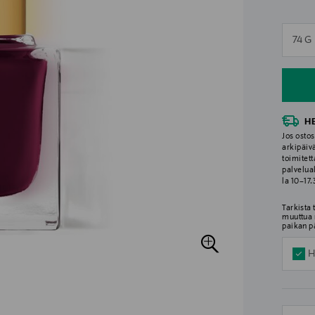
n
74 G
n
H
Jos ostos
arkipäiv
toimitett
palvelua
la 10–17
Tarkista
muuttua 
paikan p
H