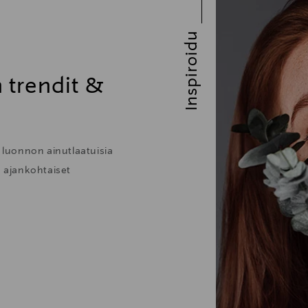
Inspiroidu
 trendit &
n luonnon ainutlaatuisia
e ajankohtaiset