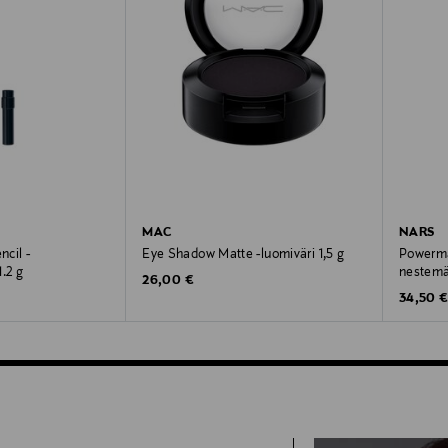
MAC
NARS
ncil -
Eye Shadow Matte -luomiväri 1,5 g
Powerma
.2 g
nestemäi
Original Price
26,00 €
Original
34,50 