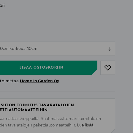
äri
ull
40cm korkeus 40cm
ull
LISÄÄ OSTOSKORIIN
 toimittaa
Home In Garden Oy
SUTON TOIMITUS TAVARATALOJEN
ETTIAUTOMAATTEIHIN
kannattaa shoppailla! Saat maksuttoman toimituksen
kien tavaratalojen pakettiautomaatteihin.
Lue lisää