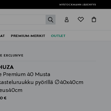
MYSTOCKMANN-JÄSENYYS
label.header.go
EAT
PREMIUM-MERKIT
OUTLET
E EXCLUSIVE
HUZA
e Premium 40 Musta
kasteluruukku pyörillä ∅40x40cm
keus40cm
al Price
0 €