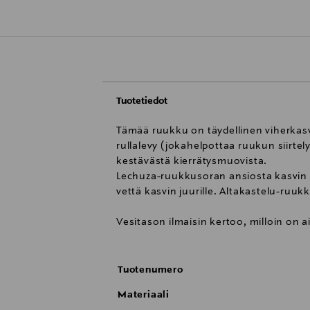
Tuotetiedot
Tämää ruukku on täydellinen viherkasve
rullalevy (jokahelpottaa ruukun siirte
kestävästä kierrätysmuovista.
Lechuza-ruukkusoran ansiosta kasvin v
vettä kasvin juurille. Altakastelu-ruu
Vesitason ilmaisin kertoo, milloin on ai
Tuotenumero
Materiaali