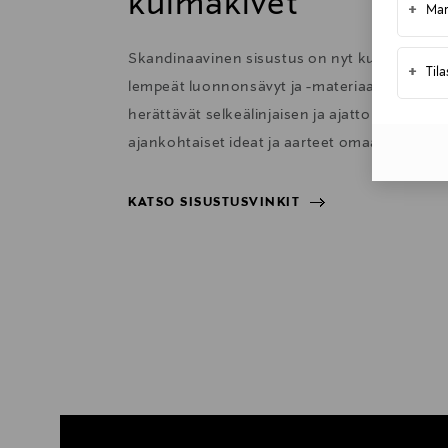
kulmakivet
+
Mar
Skandinaavinen sisustus on nyt kutsuva ja 
+
Til
lempeät luonnonsävyt ja -materiaalit sekä har
herättävät selkeälinjaisen ja ajattoman sisu
ajankohtaiset ideat ja aarteet omaan kotiisi.
KATSO SISUSTUSVINKIT
KATSO SISUSTUSVINKIT