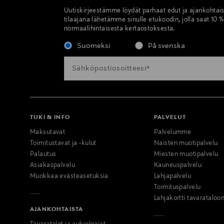
Uutiskirjeestämme löydät parhaat edut ja ajankohtai
tilaajana lähetämme sinulle etukoodin, jolla saat 10 
normaalihintaisesta kertaostoksesta.
Suomeksi
På svenska
TUKI & INFO
PALVELUT
Maksutavat
Palvelumme
Toimitustavat ja -kulut
Naisten muotipalvelu
Palautus
Miesten muotipalvelu
Asiakaspalvelu
Kauneuspalvelu
Muokkaa evästeasetuksia
Lahjapalvelu
Toimituspalvelu
Lahjakortti tavarataloo
AJANKOHTAISTA