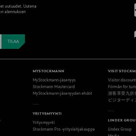
set uutuudet. Uutena
%:n alennuksen
MYSTOCKMANN
VISIT STOCK
MyStockmann-jäsenyys
Visitor discoun
Stockmann Mastercard
Förmån för turi
MyStockmann-jäsenyyden ehdot
游客享受九折
ビジターディ
YRITYSMYYNTI
n
LINDEX GROU
Yritysmyynti
Stockmann Pro -yrityslahjakauppa
Lindex Group