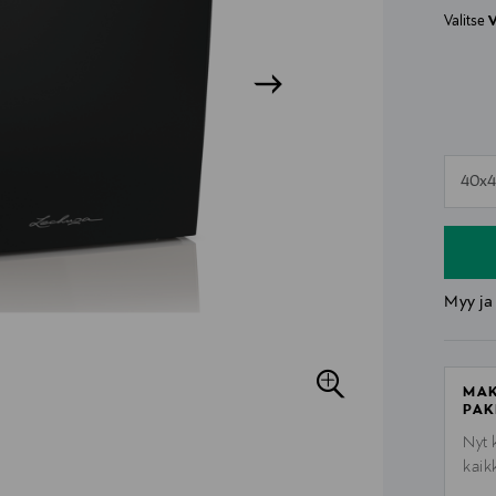
Valitse
V
n
40x
n
Myy ja
MAK
PAK
Nyt 
kaik