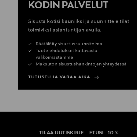
KODIN PALVELUT
Sisusta kotisi kauniiksi ja suunnittele tilat
toimiviksi asiantuntijan avulla.
Räätälöity sisustussuunnitelma
Tuote-ehdotukset kattavasta
valikoimastamme
Maksuton sisustushankintojen yhteydessä
TUTUSTU JA VARAA AIKA
TILAA UUTISKIRJE
–
ETUSI
–
10 %