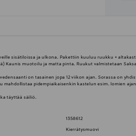
ille sisätiloissa ja ulkona. Pakettiin kuuluu ruukku + altakast
lyä) Kaunis muotoilu ja matta pinta. Ruukut valmistetaan Saksa
edensaanti on tasainen jopa 12 viikon ajan. Sorassa on yhdis
kku mahdollistaa pidempiaikaisenkin kastelun esim. lomien ajan
ka täyttää säiliö.
1358612
Kierrätysmuovi