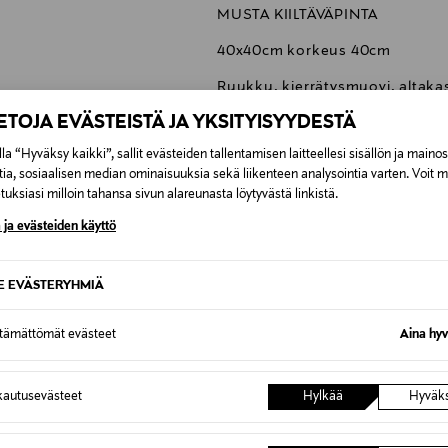
MUSTA KIILTÄVÄPINTA
40x40cm korkeus 40cm
Ruukku, kierrätysmuovi, altaka
IETOJA EVÄSTEISTÄ JA YKSITYISYYDESTÄ
la “Hyväksy kaikki”, sallit evästeiden tallentamisen laitteellesi sisällön ja maino
tia, sosiaalisen median ominaisuuksia sekä liikenteen analysointia varten. Voit 
uksiasi milloin tahansa sivun alareunasta löytyvästä linkistä.
0,00 € – 4,90 €
 ja evästeiden käyttö
inen tilaukseesi. Voit palauttaa tilaamasi tuotteen 30 vuorokauden ku
Näet lopullisen toimituskulun tila
SE EVÄSTERYHMIÄ
rvitse ilmoittaa palautuksesta etukäteen.
ttämättömät evästeet
Aina hyv
Inspiroidu
autusevästeet
Hylkää
Hyväk
stuksen