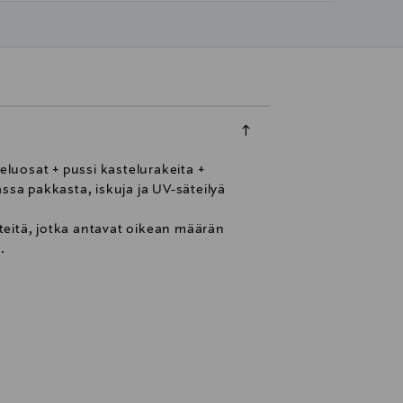
eluosat + pussi kastelurakeita +
ssa pakkasta, iskuja ja UV-säteilyä
teitä, jotka antavat oikean määrän
.