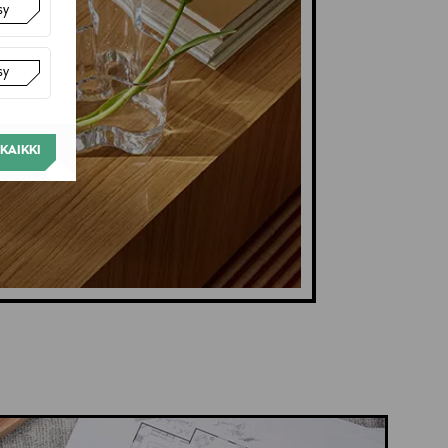
sy
sy
KAIKKI