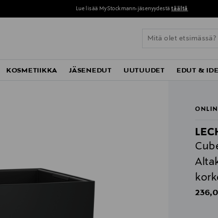
Lue lisää MyStockmann-jäsenyydestä
täältä
KOSMETIIKKA
JÄSENEDUT
UUTUUDET
EDUT & ID
ONLIN
LEC
Cub
Alta
kor
Origin
236,0