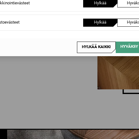
kkinointievästeet
Hylkää
Hyväk
kodikas. Pehmeät muodot,
astoevästeet
Hylkää
Hyväk
kiten valitut designaarteet
stuksen eloon. Poimi
HYVÄKSY 
HYLKÄÄ KAIKKI