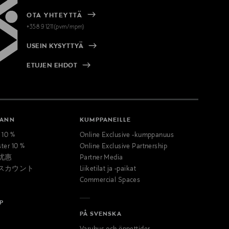
OTA YHTEYTTÄ
+358 9 1211(pvm/mpm)
USEIN KYSYTTYÄ
ETUJEN EHDOT
MANN
KUMPPANEILLE
t 10 %
Online Exclusive -kumppanuus
ster 10 %
Online Exclusive Partnership
优惠
Partner Media
スカウント
Liiketilat ja -paikat
Commercial Spaces
P
PÅ SVENSKA