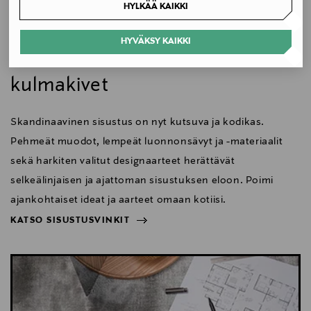
∅40 korkeus 75cm
HYLKÄÄ KAIKKI
Avainsanat
Koti
HYVÄKSY KAIKKI
Skandinaavisen sisustuksen
Ruukku, kierrätysmuovi, altakastelu, moderni,
kulmakivet
Skandinaavinen sisustus on nyt kutsuva ja kodikas.
Pehmeät muodot, lempeät luonnonsävyt ja -materiaalit
sekä harkiten valitut designaarteet herättävät
selkeälinjaisen ja ajattoman sisustuksen eloon. Poimi
ajankohtaiset ideat ja aarteet omaan kotiisi.
KATSO SISUSTUSVINKIT
NÄYTÄ VÄHEMMÄN
KATSO SISUSTUSVINKIT