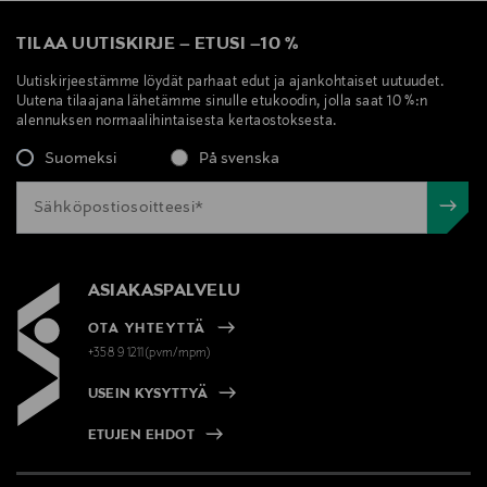
TILAA UUTISKIRJE
–
ETUSI
–
10 %
Uutiskirjeestämme löydät parhaat edut ja ajankohtaiset uutuudet.
Uutena tilaajana lähetämme sinulle etukoodin, jolla saat 10 %:n
alennuksen normaalihintaisesta kertaostoksesta.
Suomeksi
På svenska
ASIAKASPALVELU
OTA YHTEYTTÄ
+358 9 1211(pvm/mpm)
USEIN KYSYTTYÄ
ETUJEN EHDOT