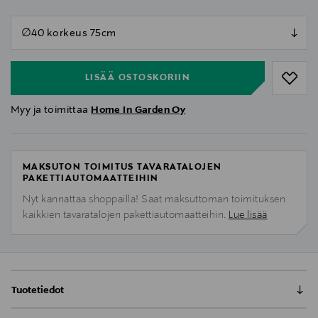
null
null
LISÄÄ OSTOSKORIIN
Myy ja toimittaa
Home In Garden Oy
MAKSUTON TOIMITUS TAVARATALOJEN
PAKETTIAUTOMAATTEIHIN
Nyt kannattaa shoppailla! Saat maksuttoman toimituksen
kaikkien tavaratalojen pakettiautomaatteihin.
Lue lisää
Tuotetiedot
Ruukku on täydellinen viherkasveille sisätiloissa ja