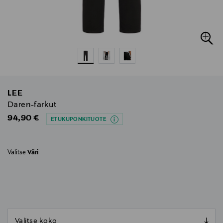
LEE
Daren-farkut
Original Price
94,90 €
ETUKUPONKITUOTE
Valitse
Väri
null