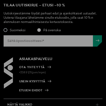
TILAA UUTISKIRJE
–
ETUSI
–
10 %
Uutiskirjeestämme löydät parhaat edut ja ajankohtaiset uutuudet.
Uutena tilaajana lähetämme sinulle etukoodin, jolla saat 10 %:n
alennuksen normaalihintaisesta kertaostoksesta.
Suomeksi
På svenska
ASIAKASPALVELU
OTA YHTEYTTÄ
+358 9 1211(pvm/mpm)
USEIN KYSYTTYÄ
ETUJEN EHDOT
NÄYTÄ VALIKKO