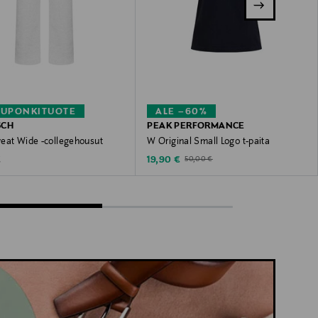
KUPONKITUOTE
ALE –60%
SCH
PEAK PERFORMANCE
eat Wide -collegehousut
W Original Small Logo t-paita
 Price
Discounted Price
Original Price
€
19,90 €
50,00 €