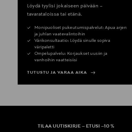
Löydä tyylisi jokaiseen päivään –
tavarataloissa tai etänä.
Monipuoliset pukeutumispalvelut: Apua arjen
ja juhlan vaatevalintoihin
Värikonsultaatio: Löydä sinulle sopiva
väripaletti
Ompelupalvelu: Korjaukset uusiin ja
vanhoihin vaatteisiisi
TUTUSTU JA VARAA AIKA
TILAA UUTISKIRJE
–
ETUSI
–
10 %