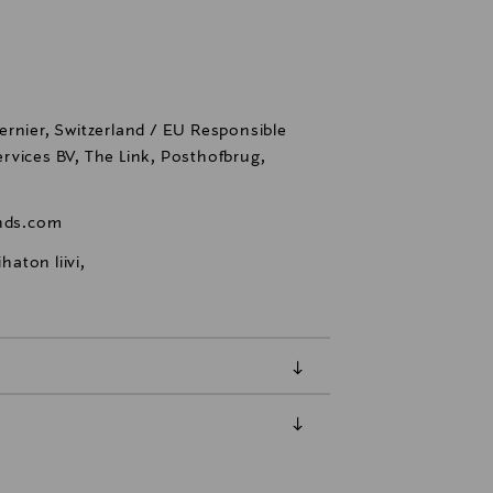
ernier, Switzerland / EU Responsible
rvices BV, The Link, Posthofbrug,
nds.com
ihaton liivi,
luessa tuotteen vastaanottamisesta.