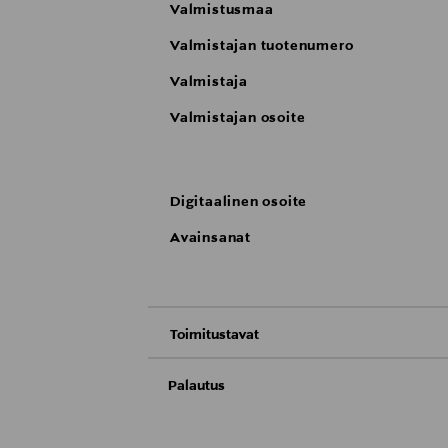
Valmistusmaa
Valmistajan tuotenumero
Valmistaja
Valmistajan osoite
Digitaalinen osoite
Avainsanat
Toimitustavat
Nouto tavaratalosta
Palautus
Meille on hyvin tärkeää, että olet tyytyvä
Toimitus automaattiin tai noutopisteeseen
Palauttaminen on maksutonta eikä sinun ta