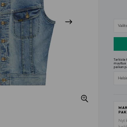
n
Vali
n
Tarkista
muuttua 
paikan p
Helsi
MAK
PAK
Nyt 