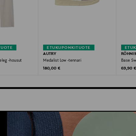
TUOTE
ETUKUPONKITUOTE
ETU
AUTRY
RÖHNI
eleg -housut
Medalist Low -tennari
Base Sw
Original Price
Original
180,00 €
69,90 