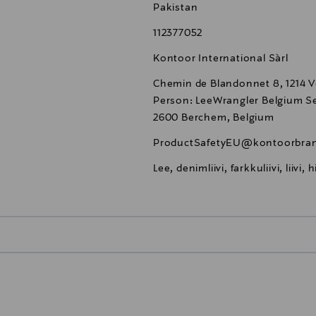
Pakistan
112377052
Kontoor International Sàrl
Chemin de Blandonnet 8, 1214 V
Person: LeeWrangler Belgium Se
2600 Berchem, Belgium
ProductSafetyEU@kontoorbra
Lee, denimliivi, farkkuliivi, liivi, h
0,00 €
inen tilaukseesi. Voit palauttaa tilaamasi tuotteen 30 vuorokauden ku
0,00 € – 4,90 €
rvitse ilmoittaa palautuksesta etukäteen.