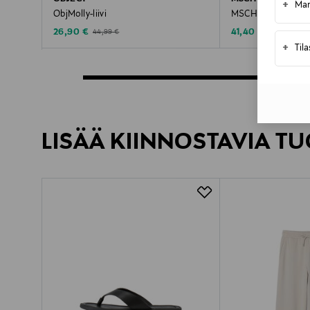
+
Mar
ObjMolly-liivi
MSCHFranciska-liiv
Discounted Price
Discounted Price
Original Price
Original Price
26,90 €
41,40 €
44,99 €
69,95 €
+
Til
LISÄÄ KIINNOSTAVIA TU