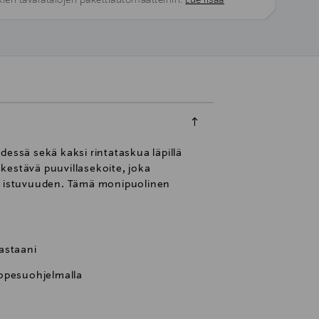
kien tavaratalojen pakettiautomaatteihin.
Lue lisää
edessä sekä kaksi rintataskua läpillä
 kestävä puuvillasekoite, joka
än istuvuuden. Tämä monipuolinen
lastaani
nopesuohjelmalla