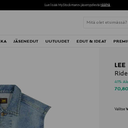
Lue lisää MyStockmann-jäsenyydestä
täältä
KKA
JÄSENEDUT
UUTUUDET
EDUT & IDEAT
PREMI
LEE
Rider
41% A
Disco
70,8
Valitse
V