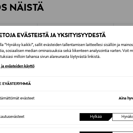
ÖS NÄISTÄ
7,90 €–50,00 € kuljetusyhtiöstä ja 
Alk. 6,90 €, kun toimitus on saatavi
IETOJA EVÄSTEISTÄ JA YKSITYISYYDESTÄ
la “Hyväksy kaikki”, sallit evästeiden tallentamisen laitteellesi sisällön ja maino
tia, sosiaalisen median ominaisuuksia sekä liikenteen analysointia varten. Voit 
uksiasi milloin tahansa sivun alareunasta löytyvästä linkistä.
 ja evästeiden käyttö
SE EVÄSTERYHMIÄ
ttämättömät evästeet
Aina hyv
autusevästeet
Hylkää
Hyväk
ALE –60%
ALE 
GEN
SAMSOE SAMSOE
MAREL