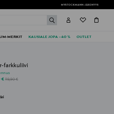
MYSTOCKMANN-JÄSENYYS
label.header.go
UM-MERKIT
KAUSIALE JOPA –40 %
OUTLET
-farkkuliivi
lennus
Original Price
unted Price
0 €
119,90 €
äri