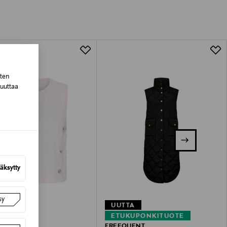
tuotteen koosta riippuen
lla valittuun osoitteeseen.
sten
muuttaa
äksytty
sy
UUTTA
–40%
ETUKUPONKITUOTE
LA
FREEQUENT