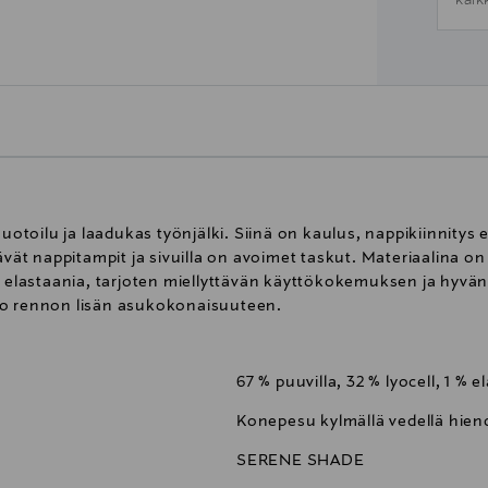
kaik
muotoilu ja laadukas työnjälki. Siinä on kaulus, nappikiinnitys 
ävät nappitampit ja sivuilla on avoimet taskut. Materiaalina on
aa elastaania, tarjoten miellyttävän käyttökokemuksen ja hyv
uo rennon lisän asukokonaisuuteen.
67 % puuvilla, 32 % lyocell, 1 % e
Konepesu kylmällä vedellä hie
SERENE SHADE