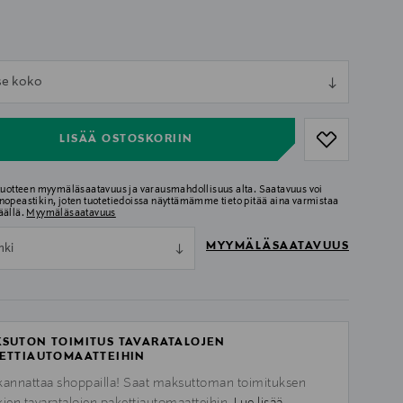
ull
tse koko
ull
LISÄÄ OSTOSKORIIN
 tuotteen myymäläsaatavuus ja varausmahdollisuus alta. Saatavuus voi
nopeastikin, joten tuotetiedoissa näyttämämme tieto pitää aina varmistaa
äällä.
Myymäläsaatavuus
MYYMÄLÄSAATAVUUS
nki
SUTON TOIMITUS TAVARATALOJEN
ETTIAUTOMAATTEIHIN
kannattaa shoppailla! Saat maksuttoman toimituksen