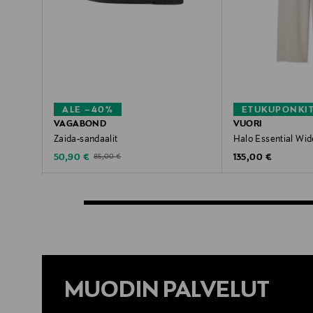
ALE –40%
ETUKUPONKI
VAGABOND
VUORI
Zaida-sandaalit
Halo Essential Wid
Discounted Price
Original Price
Original Price
50,90 €
135,00 €
85,00 €
MUODIN PALVELUT