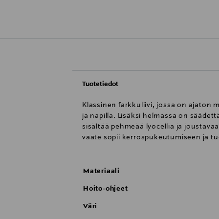
Tuotetiedot
Klassinen farkkuliivi, jossa on ajaton 
ja napilla. Lisäksi helmassa on säädett
sisältää pehmeää lyocellia ja joustav
vaate sopii kerrospukeutumiseen ja t
Materiaali
Hoito-ohjeet
Väri