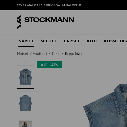
TAVARATALOT JA AUKIOLOAJAT
PALVELUT
NAISET
MIEHET
LAPSET
KOTI
KOSMETII
Naiset
Vaatteet
Takit
Toppaliivit
ALE –41%