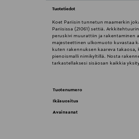
Tuotetiedot
Koet Pariisin tunnetun maamerkin jok
Pariisissa (21061) settiä. Arkkitehtuuri
peruskivi muurattiin ja rakentaminen al
majesteettinen ulkomuoto kuvastaa kat
kuten rakennuksen kaareva takaosa, k
pienoismalli nimikyltillä. Nosta rakenne
tarkastellaksesi sisäosan kaikkia yksi
aikuiselle, joka on kiinnostunut histor
Pariisin matkalta.
Varoitus: Tukehtumisvaara- pieniä osia. E
Tuotenumero
Ikäsuositus
Avainsanat