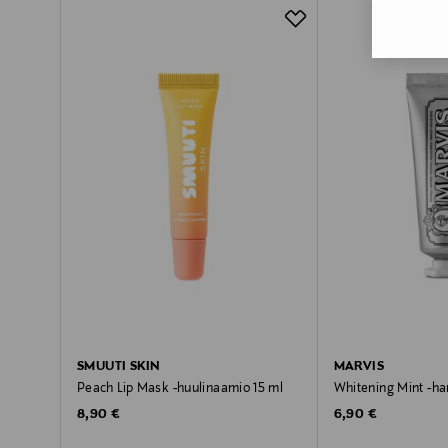
SMUUTI SKIN
MARVIS
Peach Lip Mask -huulinaamio 15 ml
Whitening Mint -
Original Price
Original Price
8,90 €
6,90 €