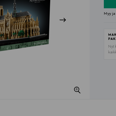
Myy ja
MAK
PAK
Nyt 
kaik