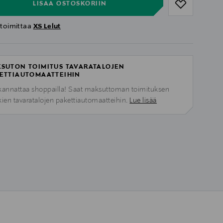
LISÄÄ OSTOSKORIIN
 toimittaa
XS Lelut
SUTON TOIMITUS TAVARATALOJEN
ETTIAUTOMAATTEIHIN
kannattaa shoppailla! Saat maksuttoman toimituksen
kien tavaratalojen pakettiautomaatteihin.
Lue lisää