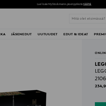
Lue lisää MyStockmann-jäsenyydestä
täältä
KKA
JÄSENEDUT
UUTUUDET
EDUT & IDEAT
PREMI
ONLIN
LEG
LEGO
2106
Origin
234,9
n
n