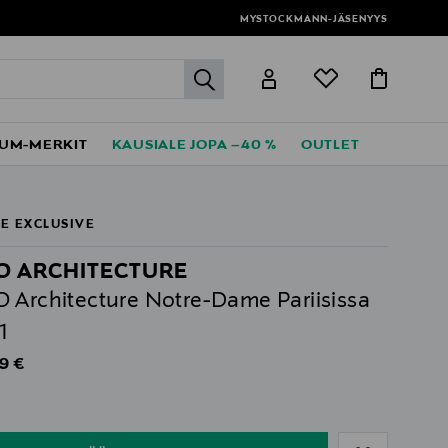
MYSTOCKMANN-JÄSENYYS
label.header.go
UM-MERKIT
KAUSIALE JOPA –40 %
OUTLET
E EXCLUSIVE
O ARCHITECTURE
 Architecture Notre-Dame Pariisissa
1
al Price
9 €
ull
ull