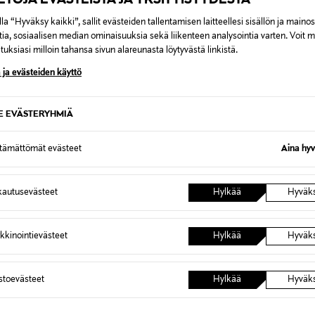
la “Hyväksy kaikki”, sallit evästeiden tallentamisen laitteellesi sisällön ja maino
tia, sosiaalisen median ominaisuuksia sekä liikenteen analysointia varten. Voit 
uksiasi milloin tahansa sivun alareunasta löytyvästä linkistä.
 ja evästeiden käyttö
UUT
SE EVÄSTERYHMIÄ
URE
LEGO ARCHITECTURE
LEGO A
ariisi –
LEGO Architecture Neuschwansteinin
LEGO Ar
i 21064
linna 21063
21067
ttämättömät evästeet
Aina hyv
Original Price
Original
280,99 €
349,99
autusevästeet
Hylkää
Hyväk
kkinointievästeet
Hylkää
Hyväk
OTTEITA
astoevästeet
Hylkää
Hyväk