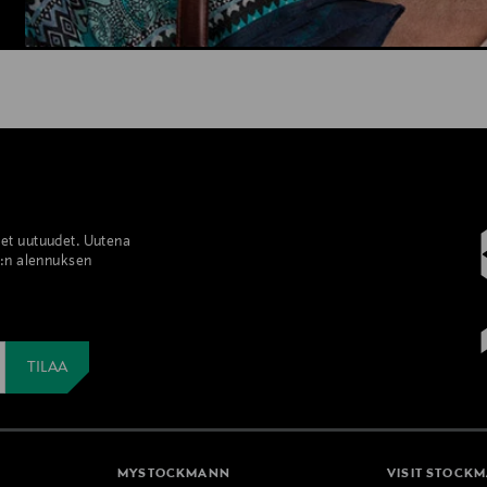
set uutuudet. Uutena
%:n alennuksen
MYSTOCKMANN
VISIT STOCK