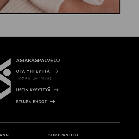
ASIAKASPALVELU
OTA YHTEYTTÄ
+358 9 1211(pvm/mpm)
USEIN KYSYTTYÄ
ETUJEN EHDOT
MANN
KUMPPANEILLE