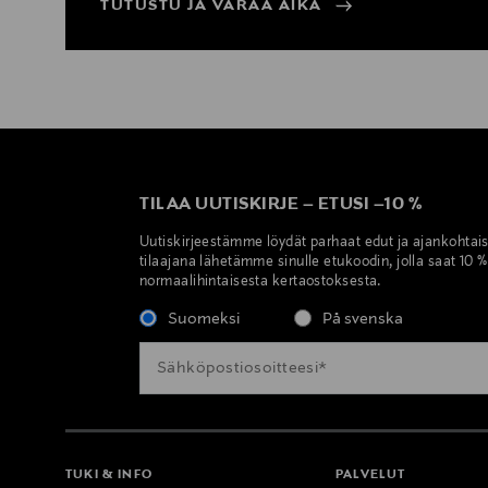
TUTUSTU JA VARAA AIKA
TILAA UUTISKIRJE
–
ETUSI
–
10 %
Uutiskirjeestämme löydät parhaat edut ja ajankohtai
tilaajana lähetämme sinulle etukoodin, jolla saat 10 
normaalihintaisesta kertaostoksesta.
Suomeksi
På svenska
TUKI & INFO
PALVELUT