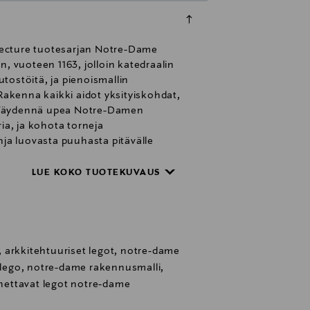
tecture tuotesarjan Notre-Dame
n, vuoteen 1163, jolloin katedraalin
utostöitä, ja pienoismallin
akenna kaikki aidot yksityiskohdat,
. Täydennä upea Notre-Damen
ria, ja kohota torneja
hja luovasta puuhasta pitävälle
Se on myös täydellinen tuliainen
LUE KOKO TUOTEKUVAUS
 arkkitehtuuriset legot, notre-dame
t lego, notre-dame rakennusmalli,
ennettavat legot notre-dame