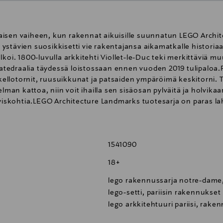
aisen vaiheen, kun rakennat aikuisille suunnatun LEGO Archi
n ystävien suosikkisetti vie rakentajansa aikamatkalle historiaa
koi. 1800-luvulla arkkitehti Viollet-le-Duc teki merkittäviä mu
edraalia täydessä loistossaan ennen vuoden 2019 tulipaloa.R
ellotornit, ruusuikkunat ja patsaiden ympäröimä keskitorni
lman kattoa, niin voit ihailla sen sisäosan pylväitä ja holvikaa
tyiskohtia.LEGO Architecture Landmarks tuotesarja on paras la
iasta, arkkitehtuurista, taiteesta, matkailusta tai Ranskasta. 
i alle 3-vuotiaille lapsille.
1541090
18+
lego rakennussarja notre-dame,
lego-setti, pariisin rakennukse
lego arkkitehtuuri pariisi, rak