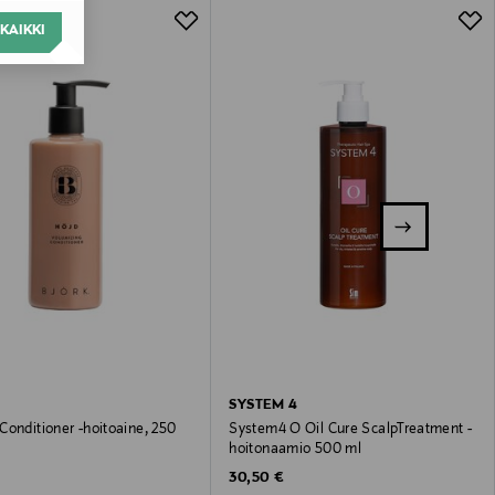
KAIKKI
SYSTEM 4
onditioner -hoitoaine, 250
System4 O Oil Cure ScalpTreatment -
hoitonaamio 500 ml
 Price
Original Price
30,50 €