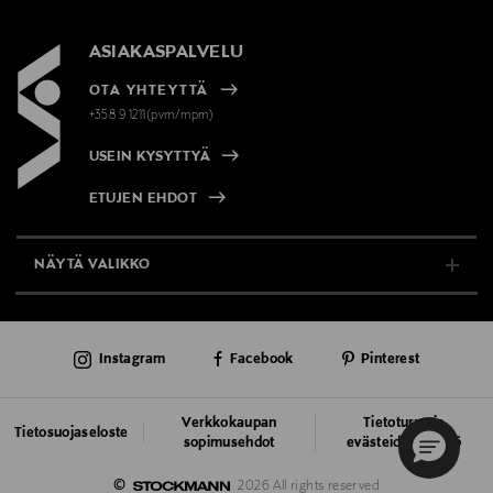
ASIAKASPALVELU
OTA YHTEYTTÄ
+358 9 1211(pvm/mpm)
USEIN KYSYTTYÄ
ETUJEN EHDOT
NÄYTÄ VALIKKO
TUKI & INFO
Instagram
Facebook
Pinterest
AJANKOHTAISTA
PALVELUT
Verkkokaupan
Tietoturva ja
Tietosuojaseloste
sopimusehdot
evästeiden käyttö
VASTUULLISUUS
©
2026 All rights reserved