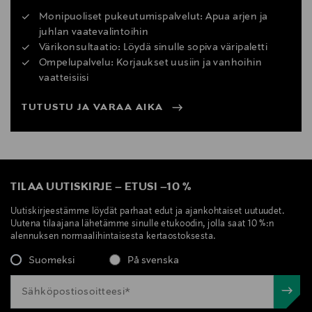
Monipuoliset pukeutumispalvelut: Apua arjen ja
juhlan vaatevalintoihin
Värikonsultaatio: Löydä sinulle sopiva väripaletti
Ompelupalvelu: Korjaukset uusiin ja vanhoihin
vaatteisiisi
TUTUSTU JA VARAA AIKA
TILAA UUTISKIRJE
–
ETUSI
–
10 %
Uutiskirjeestämme löydät parhaat edut ja ajankohtaiset uutuudet.
Uutena tilaajana lähetämme sinulle etukoodin, jolla saat 10 %:n
alennuksen normaalihintaisesta kertaostoksesta.
Suomeksi
På svenska