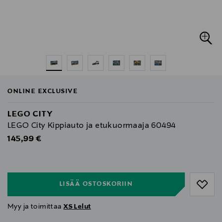
ONLINE EXCLUSIVE
LEGO CITY
LEGO City Kippiauto ja etukuormaaja 60494
Original Price
145,99 €
null
null
LISÄÄ OSTOSKORIIN
Myy ja toimittaa
XS Lelut