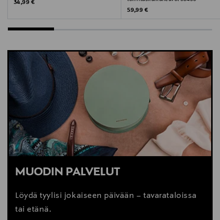
Original Price
34,99 €
Original Price
59,99 €
MUODIN PALVELUT
Löydä tyylisi jokaiseen päivään – tavarataloissa
tai etänä.