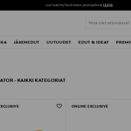
Lue lisää MyStockmann-jäsenyydestä
täältä
KKA
JÄSENEDUT
UUTUUDET
EDUT & IDEAT
PREMI
ATOR - KAIKKI KATEGORIAT
EXCLUSIVE
ONLINE EXCLUSIVE