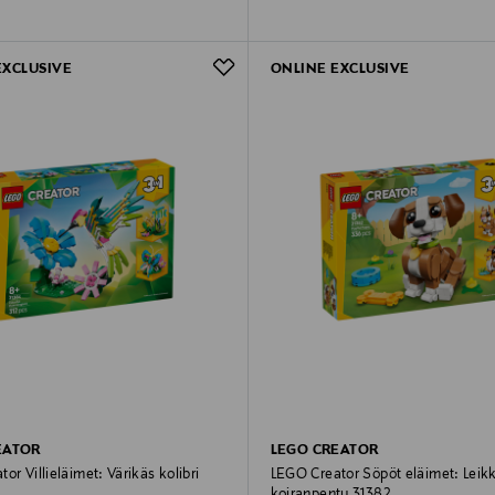
EXCLUSIVE
ONLINE EXCLUSIVE
EATOR
LEGO CREATOR
or Villieläimet: Värikäs kolibri
LEGO Creator Söpöt eläimet: Leik
koiranpentu 31382