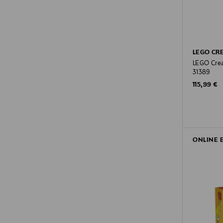
LEGO CR
LEGO Crea
31389
Original P
115,99 €
ONLINE 