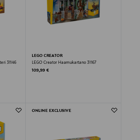
LEGO CREATOR
eri 31146
LEGO Creator Haamukartano 31167
Original Price
109,99 €
ONLINE EXCLUSIVE