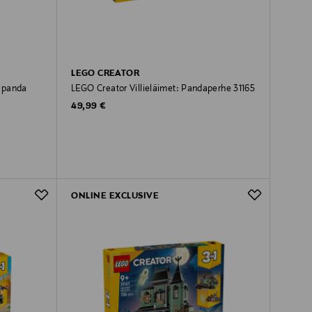
LEGO CREATOR
tapanda
LEGO Creator Villieläimet: Pandaperhe 31165
Original Price
49,99 €
ONLINE EXCLUSIVE