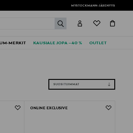
MYSTOCKMANN-JÄSENYYS
label.header.go
UM-MERKIT
KAUSIALE JOPA –40 %
OUTLET
SUOSITUIMMAT
ONLINE EXCLUSIVE