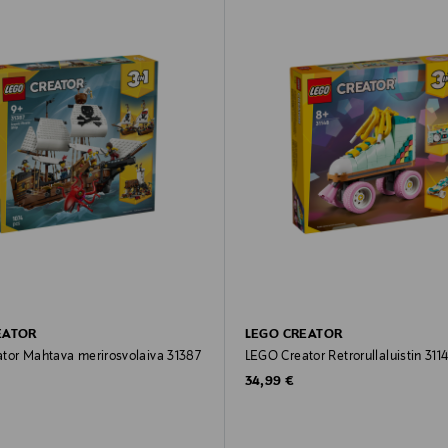
EATOR
LEGO CREATOR
tor Mahtava merirosvolaiva 31387
LEGO Creator Retrorullaluistin 311
rice
Original Price
34,99 €