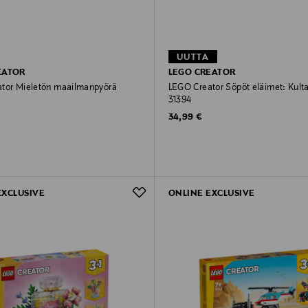
UUTTA
EATOR
LEGO CREATOR
tor Mieletön maailmanpyörä
LEGO Creator Söpöt eläimet: Kul
31394
rice
Original Price
34,99 €
EXCLUSIVE
ONLINE EXCLUSIVE