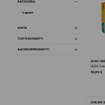
KATEGORIA
Lapset
HINTA
TUOTEKONSEPTI
ALENNUSPROSENTTI
LEGO CR
LEGO Creat
Original P
39,99 €
ONLINE 