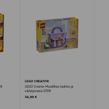
LEGO CREATOR
48
LEGO Creator Muodikas laukku ja
säilytysrasia 31391
Original Price
34,99 €