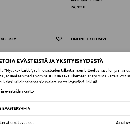
rice
Original Price
34,99 €
EXCLUSIVE
ONLINE EXCLUSIVE
IETOJA EVÄSTEISTÄ JA YKSITYISYYDESTÄ
la “Hyväksy kaikki”, sallit evästeiden tallentamisen laitteellesi sisällön ja maino
tia, sosiaalisen median ominaisuuksia sekä liikenteen analysointia varten. Voit 
uksiasi milloin tahansa sivun alareunasta löytyvästä linkistä.
 ja evästeiden käyttö
SE EVÄSTERYHMIÄ
ttämättömät evästeet
Aina hyv