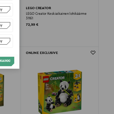
LEGO CREATOR
sy
itarilinna
LEGO Creator Keskiaikainen lohikäärme
31161
Original Price
72,99 €
sy
sy
ONLINE EXCLUSIVE
KAIKKI