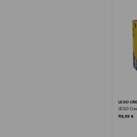
LEGO CR
LEGO Crea
Original P
119,99 €