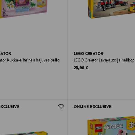
EATOR
LEGO CREATOR
tor Kukka-aiheinen hajuvesipullo
LEGO Creator Lava-auto ja helikopt
Original Price
25,99 €
rice
EXCLUSIVE
ONLINE EXCLUSIVE