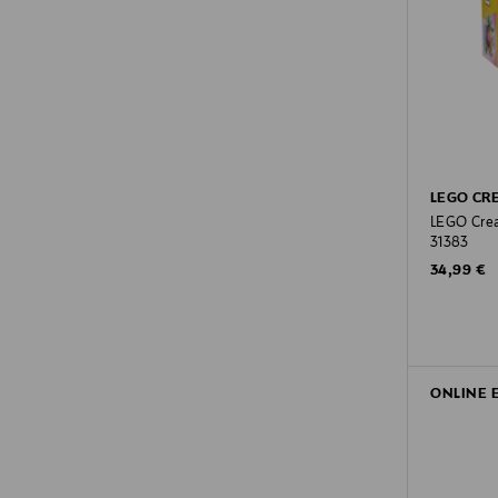
LEGO CR
LEGO Crea
31383
Original P
34,99 €
ONLINE 