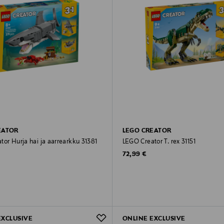
EATOR
LEGO CREATOR
or Hurja hai ja aarrearkku 31381
LEGO Creator T. rex 31151
rice
Original Price
72,99 €
EXCLUSIVE
ONLINE EXCLUSIVE