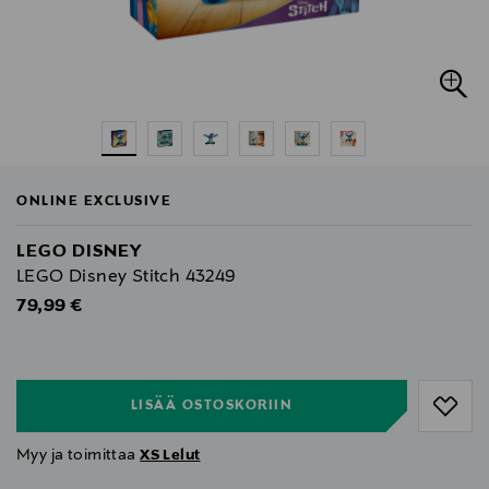
ONLINE EXCLUSIVE
LEGO DISNEY
LEGO Disney Stitch 43249
Original Price
79,99 €
null
null
LISÄÄ OSTOSKORIIN
Myy ja toimittaa
XS Lelut