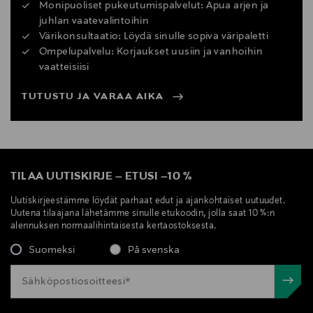
Monipuoliset pukeutumispalvelut: Apua arjen ja
juhlan vaatevalintoihin
Värikonsultaatio: Löydä sinulle sopiva väripaletti
Ompelupalvelu: Korjaukset uusiin ja vanhoihin
vaatteisiisi
TUTUSTU JA VARAA AIKA
TILAA UUTISKIRJE
–
ETUSI
–
10 %
Uutiskirjeestämme löydät parhaat edut ja ajankohtaiset uutuudet.
Uutena tilaajana lähetämme sinulle etukoodin, jolla saat 10 %:n
alennuksen normaalihintaisesta kertaostoksesta.
Suomeksi
På svenska