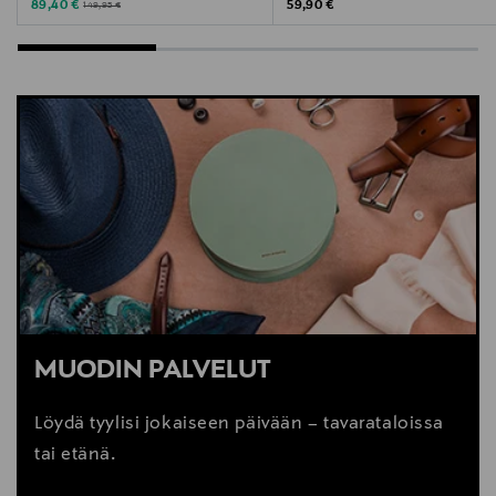
Discounted Price
Original Price
Original Price
89,40 €
59,90 €
149,95 €
MUODIN PALVELUT
Löydä tyylisi jokaiseen päivään – tavarataloissa
tai etänä.