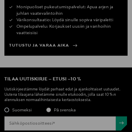
Monipuoliset pukeutumispalvelut: Apua arjen ja
juhlan vaatevalintoihin
Värikonsultaatio: Löydä sinulle sopiva väripaletti
Ompelupalvelu: Korjaukset uusiin ja vanhoihin
vaatteisiisi
TUTUSTU JA VARAA AIKA
TILAA UUTISKIRJE
–
ETUSI
–
10 %
Uutiskirjeestämme löydät parhaat edut ja ajankohtaiset uutuudet.
Uutena tilaajana lähetämme sinulle etukoodin, jolla saat 10 %:n
alennuksen normaalihintaisesta kertaostoksesta.
Suomeksi
På svenska