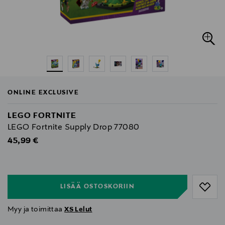
ONLINE EXCLUSIVE
LEGO FORTNITE
LEGO Fortnite Supply Drop 77080
Original Price
45,99 €
null
null
LISÄÄ OSTOSKORIIN
Myy ja toimittaa
XS Lelut