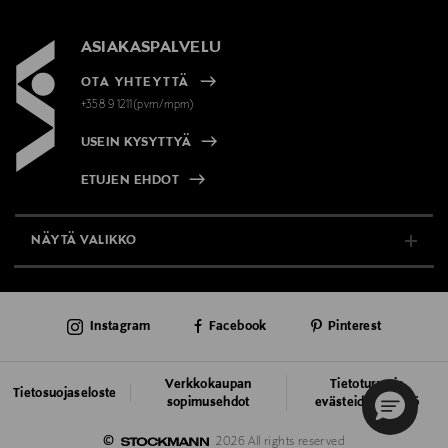
ASIAKASPALVELU
OTA YHTEYTTÄ
+358 9 1211(pvm/mpm)
USEIN KYSYTTYÄ
ETUJEN EHDOT
NÄYTÄ VALIKKO
TUKI & INFO
Instagram
Facebook
Pinterest
AJANKOHTAISTA
PALVELUT
Verkkokaupan
Tietoturva ja
Tietosuojaseloste
sopimusehdot
evästeiden käyttö
VASTUULLISUUS
©
2026 All rights reserved