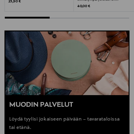
Original Price
23,90 €
Original Price
40,00 €
MUODIN PALVELUT
Löydä tyylisi jokaiseen päivään – tavarataloissa
tai etänä.