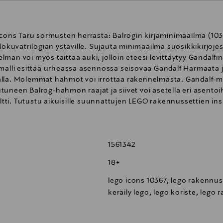
ns Taru sormusten herrasta: Balrogin kirjaminimaailma (1036
lokuvatrilogian ystäville. Sujauta minimaailma suosikkikirjojes
man voi myös taittaa auki, jolloin eteesi levittäytyy Gandalfin
smalli esittää urheassa asennossa seisovaa Gandalf Harmaata j
alla. Molemmat hahmot voi irrottaa rakennelmasta. Gandalf-m
tuneen Balrog-hahmon raajat ja siivet voi asetella eri asento
kyltti. Tutustu aikuisille suunnattujen LEGO rakennussettien 
er sovelluksessa, joka sisältää digitaalisen 3D-version setin 
iä osia. Ei sovellu alle 3-vuotiaille lapsille.
1561342
18+
lego icons 10367, lego rakennussa
keräily lego, lego koriste, lego