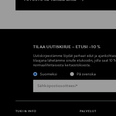
TILAA UUTISKIRJE
–
ETUSI
–
10 %
Uutiskirjeestämme löydät parhaat edut ja ajankohtai
tilaajana lähetämme sinulle etukoodin, jolla saat 10 
normaalihintaisesta kertaostoksesta.
Suomeksi
På svenska
TUKI & INFO
PALVELUT