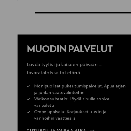
MUODIN PALVELUT
Löydä tyylisi jokaiseen päivään –
tavarataloissa tai etänä.
Monipuoliset pukeutumispalvelut: Apua arjen
ja juhlan vaatevalintoihin
Värikonsultaatio: Löydä sinulle sopiva
väripaletti
Ompelupalvelu: Korjaukset uusiin ja
vanhoihin vaatteisiisi
TUTUSTU JA VARAA AIKA