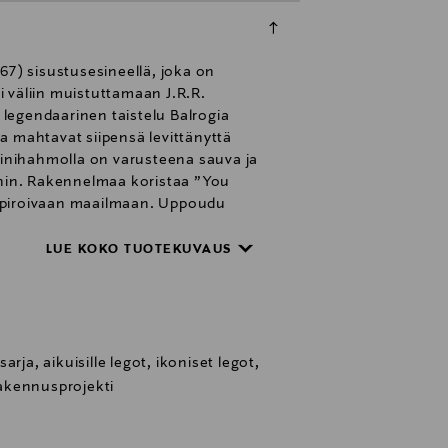
7) sisustusesineellä, joka on
i väliin muistuttamaan J.R.R.
 legendaarinen taistelu Balrogia
a mahtavat siipensä levittänyttä
inihahmolla on varusteena sauva ja
ihin. Rakennelmaa koristaa ”You
inspiroivaan maailmaan. Uppoudu
pakkaukseen sisältyvistä
LUE KOKO TUOTEKUVAUS
rja, aikuisille legot, ikoniset legot,
 rakennusprojekti