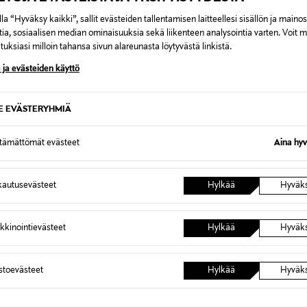
la “Hyväksy kaikki”, sallit evästeiden tallentamisen laitteellesi sisällön ja maino
tia, sosiaalisen median ominaisuuksia sekä liikenteen analysointia varten. Voit 
uksiasi milloin tahansa sivun alareunasta löytyvästä linkistä.
 ja evästeiden käyttö
LEGO ICONS
LEGO I
SE EVÄSTERYHMIÄ
-
LEGO Icons Syksyinen
LEGO Ic
 11382
mökkipuutarha 11372
lentävä
ttämättömät evästeet
Aina hyv
Original Price
Original
139,99 €
72,99 €
autusevästeet
Hylkää
Hyväk
kkinointievästeet
Hylkää
Hyväk
OTTEITA
astoevästeet
Hylkää
Hyväk