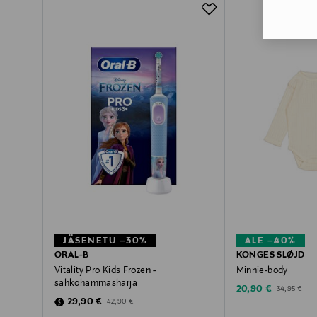
JÄSENETU –30%
ALE –40%
ORAL-B
KONGES SLØJD
Vitality Pro Kids Frozen -
Minnie-body
sähköhammasharja
Discounted Price
Original Pric
20,90 €
34,95 €
Discounted Price
Original Price
29,90 €
42,90 €