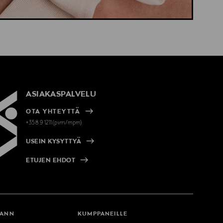
ASIAKASPALVELU
OTA YHTEYTTÄ
+358 9 1211(pvm/mpm)
USEIN KYSYTTYÄ
ETUJEN EHDOT
MANN
KUMPPANEILLE