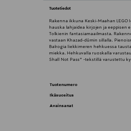
Tuotetiedot
Rakenna ikkuna Keski-Maahan LEGO Ico
hauska lahjaidea kirjojen ja eeppisen e
Tolkienin fantasiamaailmasta. Rakennel
vastaan Khazad-dûmin sillalla. Pienoi
Balrogia liekkimeren hehkuessa taust
miekka. Hehkuvalla ruoskalla varustau
Shall Not Pass” ‑tekstillä varustettu 
interaktiiviseen elämykseen LEGO Build
rakennusohjeista.
VAROITUS! Tukehtumisvaara, sisältää pien
Tuotenumero
Ikäsuositus
Avainsanat