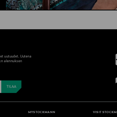
set uutuudet. Uutena
%:n alennuksen
MYSTOCKMANN
VISIT STOCK