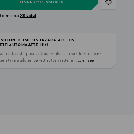
LISÄÄ OSTOSKORIIN
 toimittaa
XS Lelut
SUTON TOIMITUS TAVARATALOJEN
ETTIAUTOMAATTEIHIN
kannattaa shoppailla! Saat maksuttoman toimituksen
kien tavaratalojen pakettiautomaatteihin.
Lue lisää