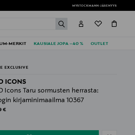
MYSTOCKMANN-JÄSENYYS
label.header.go
UM-MERKIT
KAUSIALE JOPA –40 %
OUTLET
E EXCLUSIVE
O ICONS
 Icons Taru sormusten herrasta:
ogin kirjaminimaailma 10367
al Price
9 €
ull
ull