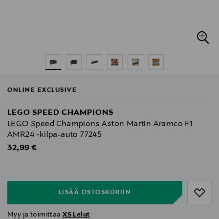
ONLINE EXCLUSIVE
LEGO SPEED CHAMPIONS
LEGO Speed Champions Aston Martin Aramco F1
AMR24 ‑kilpa-auto 77245
Original Price
32,99 €
null
null
LISÄÄ OSTOSKORIIN
Myy ja toimittaa
XS Lelut