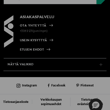
ASIAKASPALVELU
OTA YHTEYTTÄ
+358 9 1211(pvm/mpm)
USEIN KYSYTTYÄ
ETUJEN EHDOT
NÄYTÄ VALIKKO
TUKI & INFO
Instagram
Facebook
Pinterest
AJANKOHTAISTA
PALVELUT
Verkkokaupan
Tietoturva ja
Tietosuojaseloste
sopimusehdot
evästeiden käyttö
VASTUULLISUUS