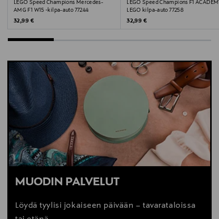
LEGO Speed Champions Mercedes-
LEGO Speed Champions F1 ACADEM
AMG F1 W15 ‑kilpa-auto 77244
LEGO kilpa-auto 77258
Original Price
Original Price
32,99 €
32,99 €
MUODIN PALVELUT
Löydä tyylisi jokaiseen päivään – tavarataloissa