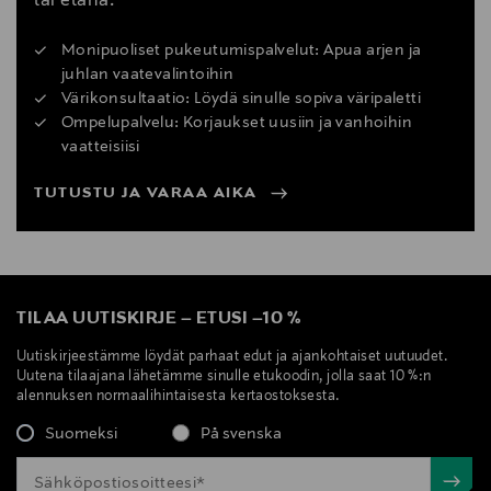
tai etänä.
Monipuoliset pukeutumispalvelut: Apua arjen ja
juhlan vaatevalintoihin
Värikonsultaatio: Löydä sinulle sopiva väripaletti
Ompelupalvelu: Korjaukset uusiin ja vanhoihin
vaatteisiisi
TUTUSTU JA VARAA AIKA
TILAA UUTISKIRJE
–
ETUSI
–
10 %
Uutiskirjeestämme löydät parhaat edut ja ajankohtaiset uutuudet.
Uutena tilaajana lähetämme sinulle etukoodin, jolla saat 10 %:n
alennuksen normaalihintaisesta kertaostoksesta.
Suomeksi
På svenska