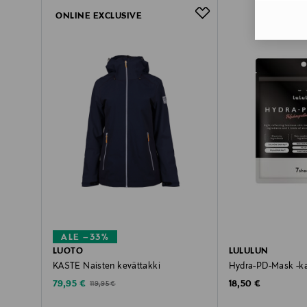
ONLINE EXCLUSIVE
ALE –33%
LUOTO
LULULUN
KASTE Naisten kevättakki
Hydra-PD-Mask -k
Discounted Price
Original Price
Original Price
79,95 €
18,50 €
119,95 €