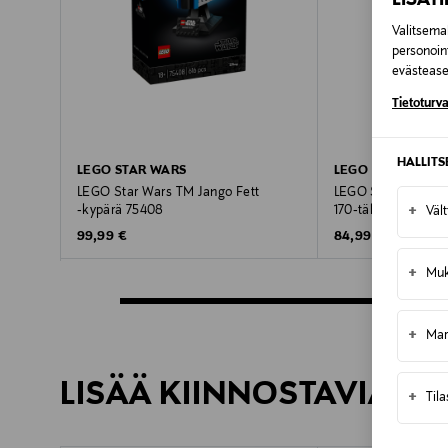
Valitsemal
personoin
evästeaset
Tietoturva
HALLIT
LEGO STAR WARS
LEGO STAR WARS
LEGO Star Wars TM Jango Fett
LEGO Star Wars T
+
‑kypärä 75408
170‑tähtihävittäjä 
Väl
Original Price
Original Price
99,99 €
84,99 €
+
Muk
+
Mar
LISÄÄ KIINNOSTAVIA TU
+
Til