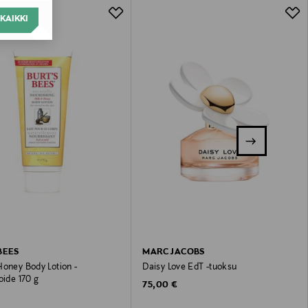
KAIKKI
BEES
MARC JACOBS
Honey Body Lotion -
Daisy Love EdT -tuoksu
oide 170 g
Original Price
75,00 €
 Price