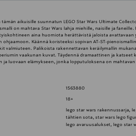
 tämän aikuisille suunnatun LEGO Star Wars Ultimate Collector
smalli on mahtava Star Wars lahja miehille, naisille ja faneil
ityiskohtineen aina huomiota herättävistä jaloista avattavaan
ohjaamoon. Käännä koristeeksi sopivan AT-ST-pienoismallin ”
tykit valmiuteen. Palikoista rakennettavan keräilymallin mukan
eriumin vaakunan kuvat. Täydennä dramaattinen ja katseet kä
an ja luovaan elämykseen, jonka lopputuloksena on mahtavan k
ennys fanin kuin fanin LEGO Star Wars Ultimate Collector Ser
iä osia. Ei sovellu alle 3-vuotiaille lapsille.
1563880
18+
lego star wars rakennussarja, le
tähtien sota, star wars lego fig
lego avaruusalukset, lego star w