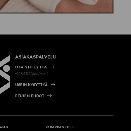
ASIAKASPALVELU
OTA YHTEYTTÄ
+358 9 1211(pvm/mpm)
USEIN KYSYTTYÄ
ETUJEN EHDOT
MANN
KUMPPANEILLE