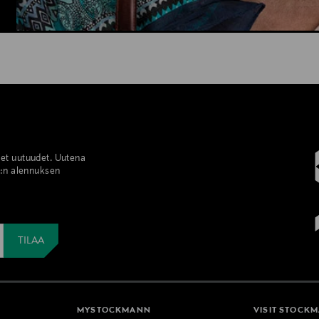
set uutuudet. Uutena
%:n alennuksen
MYSTOCKMANN
VISIT STOCK