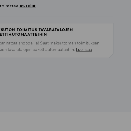
 toimittaa
XS Lelut
SUTON TOIMITUS TAVARATALOJEN
ETTIAUTOMAATTEIHIN
kannattaa shoppailla! Saat maksuttoman toimituksen
kien tavaratalojen pakettiautomaatteihin.
Lue lisää