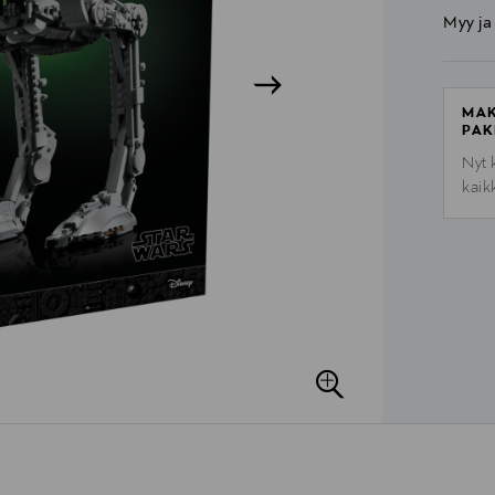
Myy ja
MAK
PAK
Nyt 
kaik