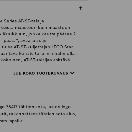
 Series AT-ST-talsija
le. Ikuista maastoon kuin maastoon
 yläluukkuun, jonka kautta pääsee 2
päätä”, avaa ja sulje
a tulee AT-ST-kuljettajan LEGO Star
äntävä koriste tällä minihahmolla.
okoinen, AT-ST-talsijaa esittävä
ies kokoelmaan. Setissä on 1 513
LUE KOKO TUOTEKUVAUS
go 75417 tähtien sota, lasten lego
uurit, rakennettava tähtien sota alus,
ars lapsille