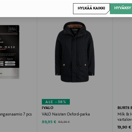
ONLINE EXCLUSIVE
HYVÄKSY 
HYLKÄÄ KAIKKI
ALE –38%
IVALO
BURTS 
angasnaamio 7 pcs
VALO Naisten Oxford-parka
Milk & 
vartalov
Discounted Price
Original Price
99,95 €
159,95 €
Original
19,90 €