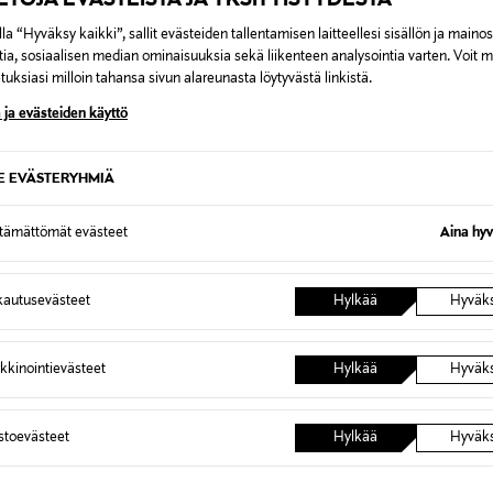
la “Hyväksy kaikki”, sallit evästeiden tallentamisen laitteellesi sisällön ja maino
tia, sosiaalisen median ominaisuuksia sekä liikenteen analysointia varten. Voit 
uksiasi milloin tahansa sivun alareunasta löytyvästä linkistä.
 ja evästeiden käyttö
SE EVÄSTERYHMIÄ
LEGO STAR WARS
LEGO S
M ARC-
LEGO Star Wars TM Palikoista
LEGO St
75402
rakennettava Star Wars logo 75407
leijuva
ttämättömät evästeet
Aina hyv
Original Price
Original
84,99 €
119,99 
autusevästeet
Hylkää
Hyväk
kkinointievästeet
Hylkää
Hyväk
OTTEITA
astoevästeet
Hylkää
Hyväk