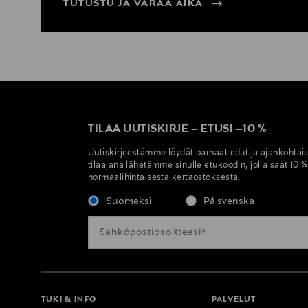
TUTUSTU JA VARAA AIKA
TILAA UUTISKIRJE
–
ETUSI
–
10 %
Uutiskirjeestämme löydät parhaat edut ja ajankohtai
tilaajana lähetämme sinulle etukoodin, jolla saat 10 
normaalihintaisesta kertaostoksesta.
Suomeksi
På svenska
TUKI & INFO
PALVELUT