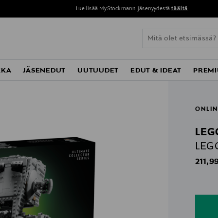
Lue lisää MyStockmann-jäsenyydestä
täältä
KKA
JÄSENEDUT
UUTUUDET
EDUT & IDEAT
PREMI
ONLIN
LEG
LEGO
Origin
211,9
n
n