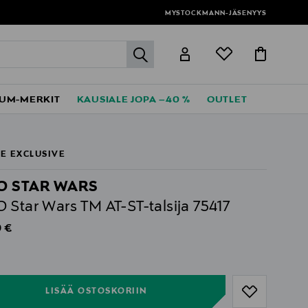
MYSTOCKMANN-JÄSENYYS
label.header.go
UM-MERKIT
KAUSIALE JOPA –40 %
OUTLET
E EXCLUSIVE
O STAR WARS
 Star Wars TM AT-ST-talsija 75417
al Price
9 €
ull
ull
LISÄÄ OSTOSKORIIN