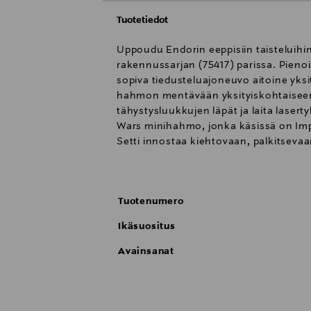
Tuotetiedot
Uppoudu Endorin eeppisiin taisteluihin
rakennussarjan (75417) parissa. Pienoi
sopiva tiedusteluajoneuvo aitoine yks
hahmon mentävään yksityiskohtaiseen 
tähystysluukkujen läpät ja laita laser
Wars minihahmo, jonka käsissä on Imp
Setti innostaa kiehtovaan, palkitseva
pienoismalli. Rakennelma on upea täyd
osaa.
VAROITUS! Tukehtumisvaara, sisältää pien
Tuotenumero
Ikäsuositus
Avainsanat